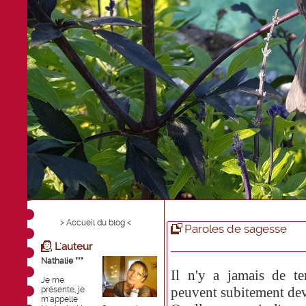
> Accueil du blog <
Paroles de sagesse
L'auteur
Nathalie ***
Il n'y a jamais de te
Je me
peuvent subitement dev
présente, je
m'appelle