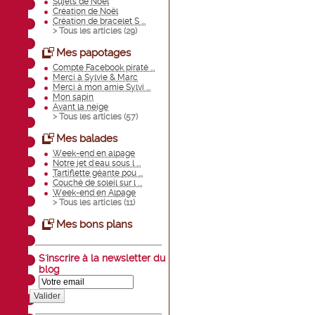
Sujets de Noël
Création de Noël
Création de bracelet S ...
> Tous les articles (
29
)
Mes papotages
Compte Facebook piraté ...
Merci à Sylvie & Marc
Merci à mon amie Sylvi ...
Mon sapin
Avant la neige
> Tous les articles (
57
)
Mes balades
Week-end en alpage
Notre jet d'eau sous l ...
Tartiflette géante pou ...
Couché de soleil sur l ...
Week-end en Alpage
> Tous les articles (
11
)
Mes bons plans
S'inscrire à la newsletter du
blog
Valider