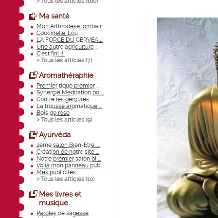
> Tous les articles (
100
)
Ma santé
Mon Arthrodèse lombair ...
Coccinelle, Lou ......
LA FORCE DU CERVEAU
Une autre agriculture ...
C'est fini !!!
> Tous les articles (
7
)
Aromathéraphie
Premier tique premier ...
Synergie Méditation po ...
Contre les gerçures
La trousse aromatique ...
Bois de rose
> Tous les articles (
9
)
Ayurvéda
2ème salon Bien-Etre, ...
Création de notre site ...
Notre premier salon bi ...
Voilà mon panneau publ ...
Mes publicités
> Tous les articles (
10
)
Mes livres et
musique
Paroles de sagesse