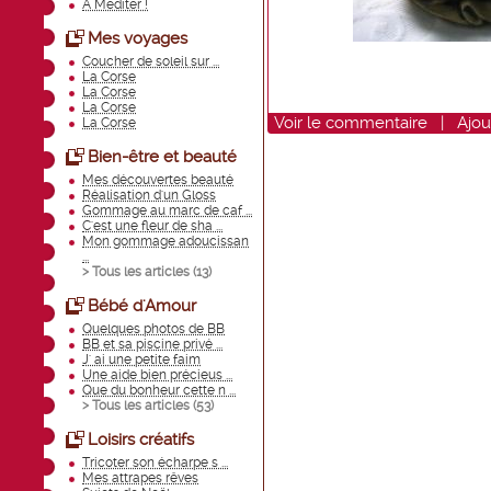
A Méditer !
Mes voyages
Coucher de soleil sur ...
La Corse
La Corse
La Corse
Voir
le commentaire
|
Ajou
La Corse
Bien-être et beauté
Mes découvertes beauté
Réalisation d'un Gloss
Gommage au marc de caf ...
C'est une fleur de sha ...
Mon gommage adoucissan
...
> Tous les articles (
13
)
Bébé d'Amour
Quelques photos de BB
BB et sa piscine privé ...
J' ai une petite faim
Une aide bien précieus ...
Que du bonheur cette n ...
> Tous les articles (
53
)
Loisirs créatifs
Tricoter son écharpe s ...
Mes attrapes rêves