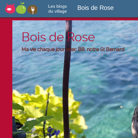
Les blogs
Bois de Rose
du village
Bois de Rose
Ma vie chaque jour avec BB, notre St Bernard