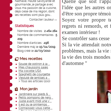
Quelle que soit l'app
Nathalie, Haute Savoyarde et
gourmande, je partage avec
l'idée que les autres o
vous ma passion de la cuisine,
déjà celle de ma région, dont
d'être son propre témoi
les recettes sont plus gou...
Soyez votre propre t
Contacter l'auteur
>>
regrets ni remords, et
Statistiques
Nombre de visites :
2 464 284
examen intérieur !
Nombre de commentaires :
5
Se contrôler sans cesse 
209
Nombre d'articles :
496
Si la vie attendait not
Dernière màj le
15/04/2019
problèmes, mais la vie 
Blog créé le
22/03/2010
la vie des trois monde
Mes recettes
d'automne "
Soupe de potiron à la ...
Mes chaussons salés
Ma cocotte USA
Spaghetti de courgette
Velouté de lentilles a ...
> Tous les articles (
200
)
Mon jardin
Jardinière sur pieds & ...
Petits pompons de neig ...
Juste avant midi une v ...
Il est ou le printemps ...
Connaissez-vous cette ...