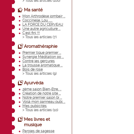
> Tous les articles (
100
)
Ma santé
Mon Arthrodèse lombair ...
Coccinelle, Lou ......
LA FORCE DU CERVEAU
Une autre agriculture ...
C'est fini !!!
> Tous les articles (
7
)
Aromathéraphie
Premier tique premier ...
Synergie Méditation po ...
Contre les gerçures
La trousse aromatique ...
Bois de rose
> Tous les articles (
9
)
Ayurvéda
2ème salon Bien-Etre, ...
Création de notre site ...
Notre premier salon bi ...
Voilà mon panneau publ ...
Mes publicités
> Tous les articles (
10
)
Mes livres et
musique
Paroles de sagesse