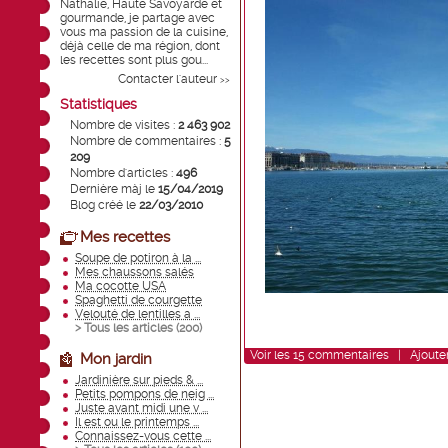
Nathalie, Haute Savoyarde et
gourmande, je partage avec
vous ma passion de la cuisine,
déjà celle de ma région, dont
les recettes sont plus gou...
Contacter l'auteur
>>
Statistiques
Nombre de visites :
2 463 902
Nombre de commentaires :
5
209
Nombre d'articles :
496
Dernière màj le
15/04/2019
Blog créé le
22/03/2010
Mes recettes
Soupe de potiron à la ...
Mes chaussons salés
Ma cocotte USA
Spaghetti de courgette
Velouté de lentilles a ...
> Tous les articles (
200
)
Voir
les
15
commentaires
|
Ajoute
Mon jardin
Jardinière sur pieds & ...
Petits pompons de neig ...
Juste avant midi une v ...
Il est ou le printemps ...
Connaissez-vous cette ...