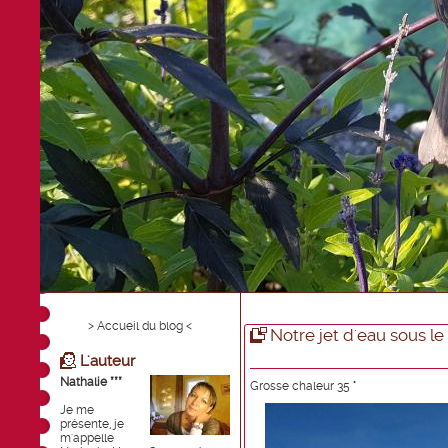
> Accueil du blog <
Notre jet d'eau sous le s
L'auteur
Nathalie ***
Grosse chaleur 35 °
Je me
présente, je
m'appelle