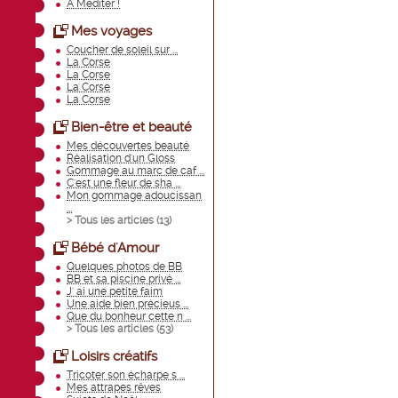
A Méditer !
Mes voyages
Coucher de soleil sur ...
La Corse
La Corse
La Corse
La Corse
Bien-être et beauté
Mes découvertes beauté
Réalisation d'un Gloss
Gommage au marc de caf ...
C'est une fleur de sha ...
Mon gommage adoucissan
...
> Tous les articles (
13
)
Bébé d'Amour
Quelques photos de BB
BB et sa piscine privé ...
J' ai une petite faim
Une aide bien précieus ...
Que du bonheur cette n ...
> Tous les articles (
53
)
Loisirs créatifs
Tricoter son écharpe s ...
Mes attrapes rêves