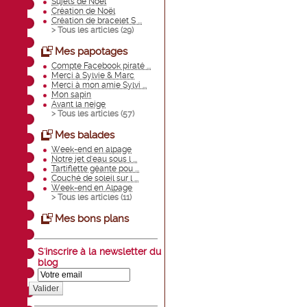
Sujets de Noël
Création de Noël
Création de bracelet S ...
> Tous les articles (
29
)
Mes papotages
Compte Facebook piraté ...
Merci à Sylvie & Marc
Merci à mon amie Sylvi ...
Mon sapin
Avant la neige
> Tous les articles (
57
)
Mes balades
Week-end en alpage
Notre jet d'eau sous l ...
Tartiflette géante pou ...
Couché de soleil sur l ...
Week-end en Alpage
> Tous les articles (
11
)
Mes bons plans
S'inscrire à la newsletter du
blog
Valider