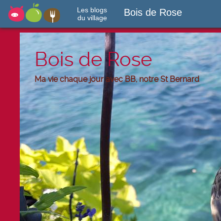
Les blogs
Bois de Rose
du village
Bois de Rose
Ma vie chaque jour avec BB, notre St Bernard