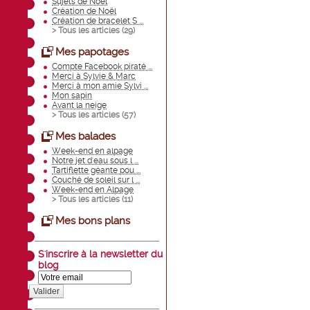
Sujets de Noël
Création de Noël
Création de bracelet S ...
> Tous les articles (
29
)
Mes papotages
Compte Facebook piraté ...
Merci à Sylvie & Marc
Merci à mon amie Sylvi ...
Mon sapin
Avant la neige
> Tous les articles (
57
)
Mes balades
Week-end en alpage
Notre jet d'eau sous l ...
Tartiflette géante pou ...
Couché de soleil sur l ...
Week-end en Alpage
> Tous les articles (
11
)
Mes bons plans
S'inscrire à la newsletter du
blog
Valider