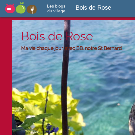
Les blogs
Bois de Rose
du village
Bois de Rose
Ma vie chaque jour avec BB, notre St Bernard