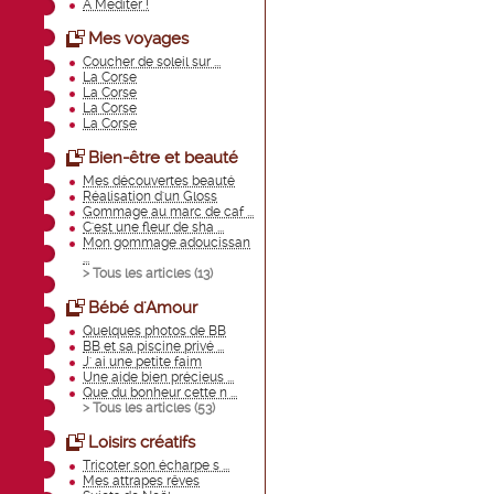
A Méditer !
Mes voyages
Coucher de soleil sur ...
La Corse
La Corse
La Corse
La Corse
Bien-être et beauté
Mes découvertes beauté
Réalisation d'un Gloss
Gommage au marc de caf ...
C'est une fleur de sha ...
Mon gommage adoucissan
...
> Tous les articles (
13
)
Bébé d'Amour
Quelques photos de BB
BB et sa piscine privé ...
J' ai une petite faim
Une aide bien précieus ...
Que du bonheur cette n ...
> Tous les articles (
53
)
Loisirs créatifs
Tricoter son écharpe s ...
Mes attrapes rêves