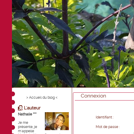
Connexion
> Accueil du blog <
L'auteur
Nathalie ***
Identifiant :
Je me
présente, je
Mot de passe :
m'appelle