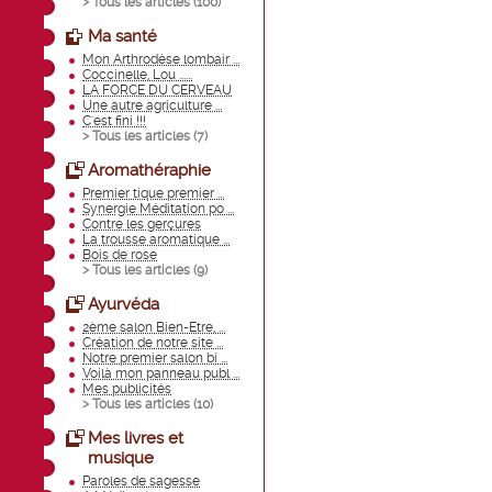
> Tous les articles (
100
)
Ma santé
Mon Arthrodèse lombair ...
Coccinelle, Lou ......
LA FORCE DU CERVEAU
Une autre agriculture ...
C'est fini !!!
> Tous les articles (
7
)
Aromathéraphie
Premier tique premier ...
Synergie Méditation po ...
Contre les gerçures
La trousse aromatique ...
Bois de rose
> Tous les articles (
9
)
Ayurvéda
2ème salon Bien-Etre, ...
Création de notre site ...
Notre premier salon bi ...
Voilà mon panneau publ ...
Mes publicités
> Tous les articles (
10
)
Mes livres et
musique
Paroles de sagesse