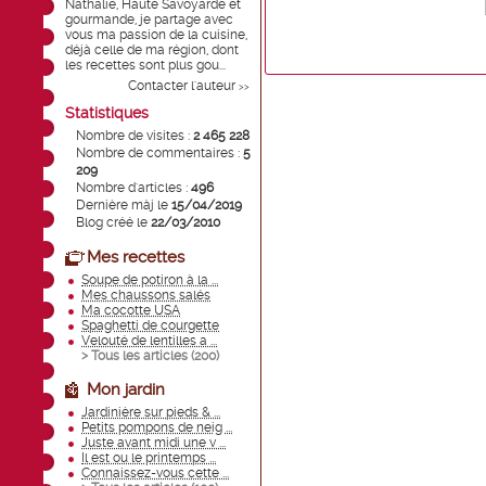
Nathalie, Haute Savoyarde et
gourmande, je partage avec
vous ma passion de la cuisine,
déjà celle de ma région, dont
les recettes sont plus gou...
Contacter l'auteur
>>
Statistiques
Nombre de visites :
2 465 228
Nombre de commentaires :
5
209
Nombre d'articles :
496
Dernière màj le
15/04/2019
Blog créé le
22/03/2010
Mes recettes
Soupe de potiron à la ...
Mes chaussons salés
Ma cocotte USA
Spaghetti de courgette
Velouté de lentilles a ...
> Tous les articles (
200
)
Mon jardin
Jardinière sur pieds & ...
Petits pompons de neig ...
Juste avant midi une v ...
Il est ou le printemps ...
Connaissez-vous cette ...