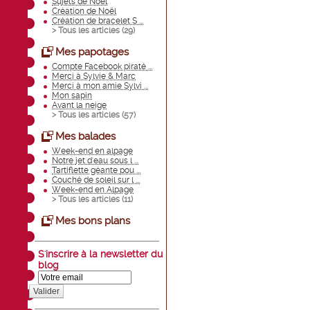
Sujets de Noël
Création de Noël
Création de bracelet S ...
> Tous les articles (
29
)
Mes papotages
Compte Facebook piraté ...
Merci à Sylvie & Marc
Merci à mon amie Sylvi ...
Mon sapin
Avant la neige
> Tous les articles (
57
)
Mes balades
Week-end en alpage
Notre jet d'eau sous l ...
Tartiflette géante pou ...
Couché de soleil sur l ...
Week-end en Alpage
> Tous les articles (
11
)
Mes bons plans
S'inscrire à la newsletter du
blog
Valider