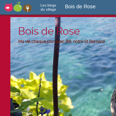
Les blogs
Bois de Rose
du village
Bois de Rose
Ma vie chaque jour avec BB, notre St Bernard