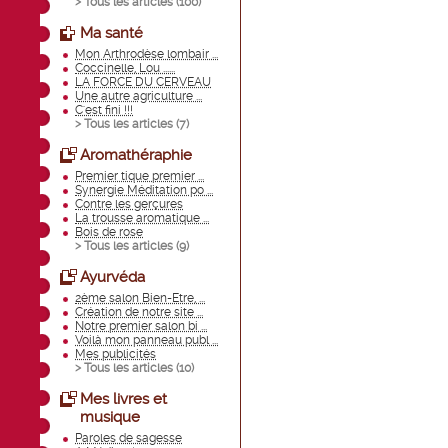
> Tous les articles (
100
)
Ma santé
Mon Arthrodèse lombair ...
Coccinelle, Lou ......
LA FORCE DU CERVEAU
Une autre agriculture ...
C'est fini !!!
> Tous les articles (
7
)
Aromathéraphie
Premier tique premier ...
Synergie Méditation po ...
Contre les gerçures
La trousse aromatique ...
Bois de rose
> Tous les articles (
9
)
Ayurvéda
2ème salon Bien-Etre, ...
Création de notre site ...
Notre premier salon bi ...
Voilà mon panneau publ ...
Mes publicités
> Tous les articles (
10
)
Mes livres et
musique
Paroles de sagesse