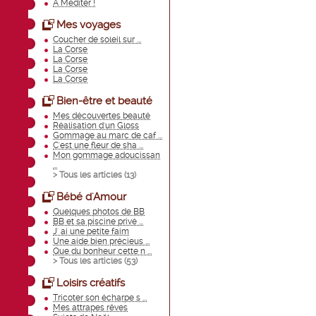
A Méditer !
Mes voyages
Coucher de soleil sur ...
La Corse
La Corse
La Corse
La Corse
Bien-être et beauté
Mes découvertes beauté
Réalisation d'un Gloss
Gommage au marc de caf ...
C'est une fleur de sha ...
Mon gommage adoucissan
...
> Tous les articles (
13
)
Bébé d'Amour
Quelques photos de BB
BB et sa piscine privé ...
J' ai une petite faim
Une aide bien précieus ...
Que du bonheur cette n ...
> Tous les articles (
53
)
Loisirs créatifs
Tricoter son écharpe s ...
Mes attrapes rêves