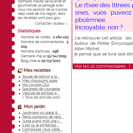
Nathalie, Haute Savoyarde et
Le rtsee des lttrees
gourmande, je partage avec
vous ma passion de la cuisine,
snes, vuos puveo
déjà celle de ma région, dont
les recettes sont plus gou...
pbolrrmee.
Contacter l'auteur
>>
Incroyable, non ?
Statistiques
Nombre de visites :
2 464 423
J'ai retrouver cet article " l
Nombre de commentaires :
5
Auteur de Petite Encyclopédi
209
Albin Michel
Nombre d'articles :
496
je pense que se livre doit êtr
Dernière màj le
15/04/2019
Blog créé le
22/03/2010
Voir
les
10
commentaires
Mes recettes
Soupe de potiron à la ...
Mes chaussons salés
Ma cocotte USA
Spaghetti de courgette
Velouté de lentilles a ...
> Tous les articles (
200
)
Mon jardin
Jardinière sur pieds & ...
Petits pompons de neig ...
Juste avant midi une v ...
Il est ou le printemps ...
Connaissez-vous cette ...