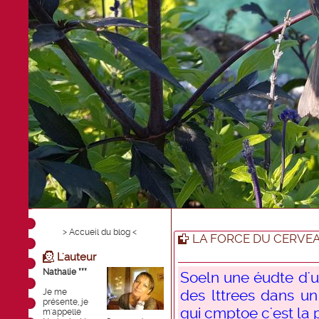
> Accueil du blog <
LA FORCE DU CERVE
L'auteur
Nathalie ***
Soeln une éudte d'un
des lttrees dans un
Je me
présente, je
qui cmptoe c'est la p
m'appelle