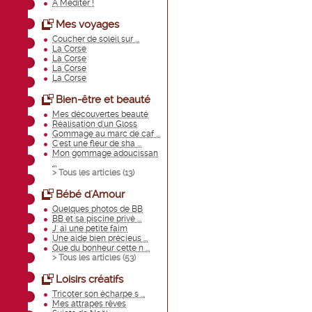
A Méditer !
Mes voyages
Coucher de soleil sur ...
La Corse
La Corse
La Corse
La Corse
Bien-être et beauté
Mes découvertes beauté
Réalisation d'un Gloss
Gommage au marc de caf ...
C'est une fleur de sha ...
Mon gommage adoucissan
...
> Tous les articles (
13
)
Bébé d'Amour
Quelques photos de BB
BB et sa piscine privé ...
J' ai une petite faim
Une aide bien précieus ...
Que du bonheur cette n ...
> Tous les articles (
53
)
Loisirs créatifs
Tricoter son écharpe s ...
Mes attrapes rêves