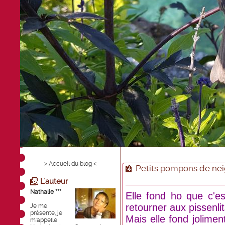
> Accueil du blog <
Petits pompons de ne
L'auteur
Nathalie ***
Elle fond ho que c'est
retourner aux pissenlits
Je me
présente, je
Mais elle fond joliment
m'appelle