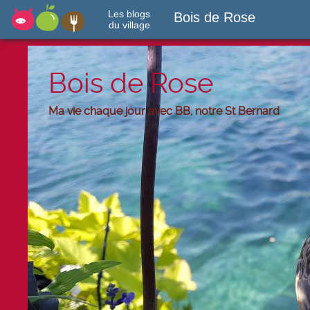
Les blogs
Bois de Rose
du village
Bois de Rose
Ma vie chaque jour avec BB, notre St Bernard