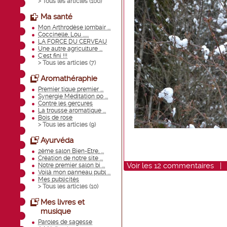
> Tous les articles (
100
)
Ma santé
Mon Arthrodèse lombair ...
Coccinelle, Lou ......
LA FORCE DU CERVEAU
Une autre agriculture ...
C'est fini !!!
> Tous les articles (
7
)
Aromathéraphie
Premier tique premier ...
Synergie Méditation po ...
Contre les gerçures
La trousse aromatique ...
Bois de rose
> Tous les articles (
9
)
Ayurvéda
2ème salon Bien-Etre, ...
Création de notre site ...
Voir
les
12
commentaires
Notre premier salon bi ...
Voilà mon panneau publ ...
Mes publicités
> Tous les articles (
10
)
Mes livres et
musique
Paroles de sagesse