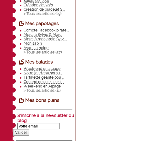
Sujets de Noël
Création de Noël
Création de bracelet S ...
> Tous les articles (
29
)
Mes papotages
Compte Facebook piraté ...
Merci à Sylvie & Marc
Merci à mon amie Sylvi ...
Mon sapin
Avant la neige
> Tous les articles (
57
)
Mes balades
Week-end en alpage
Notre jet d'eau sous l ...
Tartiflette géante pou ...
Couché de soleil sur l ...
Week-end en Alpage
> Tous les articles (
11
)
Mes bons plans
S'inscrire à la newsletter du
blog
Valider