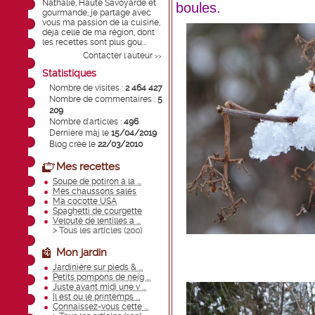
Nathalie, Haute Savoyarde et
boules.
gourmande, je partage avec
vous ma passion de la cuisine,
déjà celle de ma région, dont
les recettes sont plus gou...
Contacter l'auteur
>>
Statistiques
Nombre de visites :
2 464 427
Nombre de commentaires :
5
209
Nombre d'articles :
496
Dernière màj le
15/04/2019
Blog créé le
22/03/2010
Mes recettes
Soupe de potiron à la ...
Mes chaussons salés
Ma cocotte USA
Spaghetti de courgette
Velouté de lentilles a ...
> Tous les articles (
200
)
Mon jardin
Jardinière sur pieds & ...
Petits pompons de neig ...
Juste avant midi une v ...
Il est ou le printemps ...
Connaissez-vous cette ...