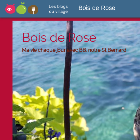
Les blogs
Bois de Rose
du village
Bois de Rose
Ma vie chaque jour avec BB, notre St Bernard