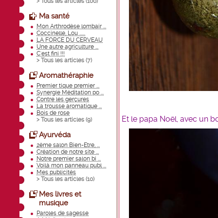
> Tous les articles (
100
)
Ma santé
Mon Arthrodèse lombair ...
Coccinelle, Lou ......
LA FORCE DU CERVEAU
Une autre agriculture ...
C'est fini !!!
> Tous les articles (
7
)
Aromathéraphie
Premier tique premier ...
Synergie Méditation po ...
Contre les gerçures
La trousse aromatique ...
Bois de rose
Et le papa Noël, avec un
> Tous les articles (
9
)
Ayurvéda
2ème salon Bien-Etre, ...
Création de notre site ...
Notre premier salon bi ...
Voilà mon panneau publ ...
Mes publicités
> Tous les articles (
10
)
Mes livres et
musique
Paroles de sagesse