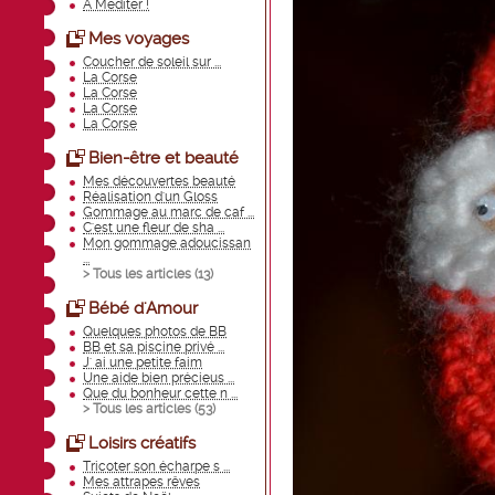
A Méditer !
Mes voyages
Coucher de soleil sur ...
La Corse
La Corse
La Corse
La Corse
Bien-être et beauté
Mes découvertes beauté
Réalisation d'un Gloss
Gommage au marc de caf ...
C'est une fleur de sha ...
Mon gommage adoucissan
...
> Tous les articles (
13
)
Bébé d'Amour
Quelques photos de BB
BB et sa piscine privé ...
J' ai une petite faim
Une aide bien précieus ...
Que du bonheur cette n ...
> Tous les articles (
53
)
Loisirs créatifs
Tricoter son écharpe s ...
Mes attrapes rêves