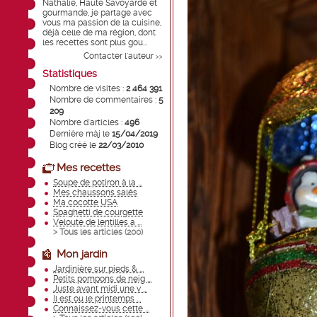
Nathalie, Haute Savoyarde et
gourmande, je partage avec
vous ma passion de la cuisine,
déjà celle de ma région, dont
les recettes sont plus gou...
Contacter l'auteur
>>
Statistiques
Nombre de visites :
2 464 391
Nombre de commentaires :
5
209
Nombre d'articles :
496
Dernière màj le
15/04/2019
Blog créé le
22/03/2010
Mes recettes
Soupe de potiron à la ...
Mes chaussons salés
Ma cocotte USA
Spaghetti de courgette
Velouté de lentilles a ...
> Tous les articles (
200
)
Mon jardin
Jardinière sur pieds & ...
Petits pompons de neig ...
Juste avant midi une v ...
Il est ou le printemps ...
Connaissez-vous cette ...