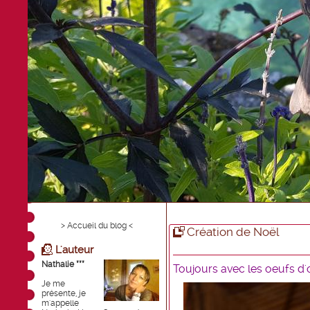
> Accueil du blog <
Création de Noël
L'auteur
Nathalie ***
Toujours avec les oeufs d'
Je me
présente, je
m'appelle