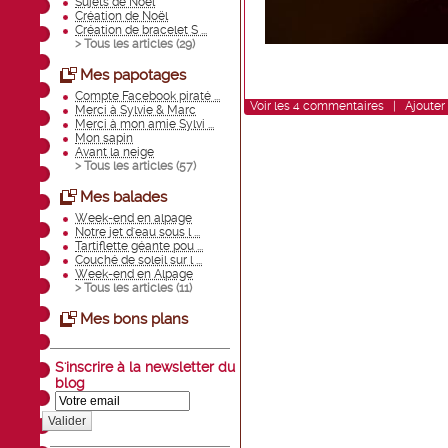
Sujets de Noël
Création de Noël
Création de bracelet S ...
> Tous les articles (
29
)
Mes papotages
Compte Facebook piraté ...
Voir
les
4
commentaires
|
Ajouter
Merci à Sylvie & Marc
Merci à mon amie Sylvi ...
Mon sapin
Avant la neige
> Tous les articles (
57
)
Mes balades
Week-end en alpage
Notre jet d'eau sous l ...
Tartiflette géante pou ...
Couché de soleil sur l ...
Week-end en Alpage
> Tous les articles (
11
)
Mes bons plans
S'inscrire à la newsletter du
blog
Valider