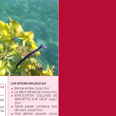
Les articles les plus lus
019
Bonne année
(13191 fois)
La déco d'Evelyne
(13104 fois)
EXPLICATION COLLAGE DE
SERVIETTE SUR OEUF
(12917
ids
fois)
Tajine poulet combava noix
ont
de coco
(12036 fois)
 du
Mon dernier poussin
(12010