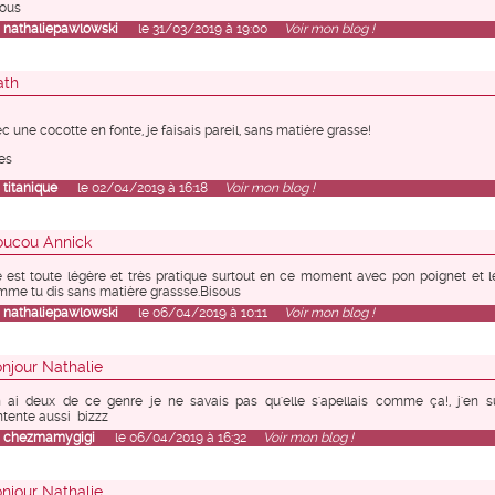
ous
r
nathaliepawlowski
le 31/03/2019 à 19:00
Voir mon blog !
ath
c une cocotte en fonte, je faisais pareil, sans matière grasse!
es
r
titanique
le 02/04/2019 à 16:18
Voir mon blog !
ucou Annick
e est toute légère et très pratique surtout en ce moment avec pon poignet et l
me tu dis sans matière grassse.Bisous
r
nathaliepawlowski
le 06/04/2019 à 10:11
Voir mon blog !
njour Nathalie
n ai deux de ce genre je ne savais pas qu'elle s'apellais comme ça!, j'en s
tente aussi bizzz
r
chezmamygigi
le 06/04/2019 à 16:32
Voir mon blog !
njour Nathalie