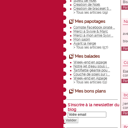
Sujets de Noël
Bis
Création de Noël
Pa
Création de bracelet S ...
> Tous les articles (
29
)
Mes papotages
N
Compte Facebook piraté ...
Merci à Sylvie & Marc
ave
Merci à mon amie Sylvi ...
Mon sapin
bis
Avant la neige
> Tous les articles (
57
)
Pa
Mes balades
Week-end en alpage
Co
Notre jet d'eau sous l ...
Tartiflette géante pou ...
Ell
Couché de soleil sur l ...
com
Week-end en Alpage
Pa
> Tous les articles (
11
)
Mes bons plans
bo
j'e
S'inscrire à la newsletter du
con
blog
Pa
Valider
Bo