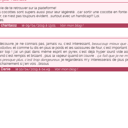
ie de te retrouver sur la plateforme!
 cocottes sont supers aussi pour leur légèreté. ..car sortir une cocotte en fonte
r; ce n'est pas toujours évident. ..surtout avec un handicap!!! Lol
es.
r
chantal02
le 09/04/2019 à 13:01
Voir mon blog !
découvre, je ne connais pas, jamais vu, c'est interessant,
beaucoup mieux que 
illottes.
et comme tu dis en plus le poids et les salissures de four, c'est important
'air top ! j'ai un plat dans même esprit en pyrex, c'est déjà hyper lourd vide al
nd c'est remplis et brûlant , plus la vapeur quand on l'ouvre ..
ça fait que je ne m
s presque plus, c'est trop dangeureux.
je regarderais m'y interesserais de plus p
chainement si j'en vois ...bisous
r
Danie
le 10/04/2019 à 04:49
Voir mon blog !