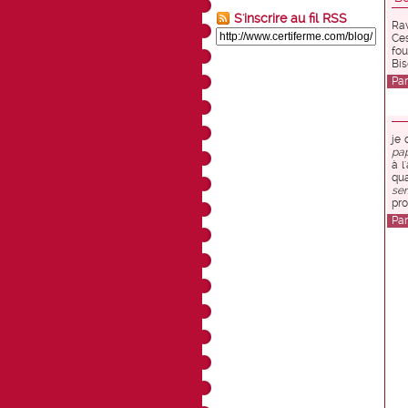
S'inscrire au fil RSS
Rav
Ces
fou
Bis
Pa
je 
pap
à l
qua
ser
pro
Pa