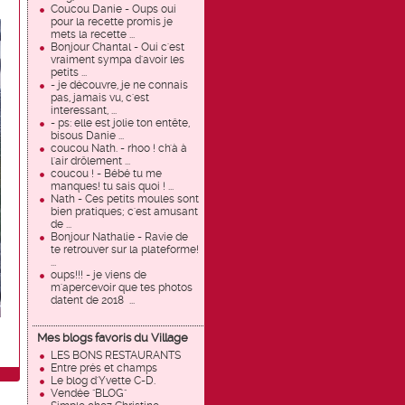
Coucou Danie - Oups oui
pour la recette promis je
mets la recette ...
Bonjour Chantal - Oui c'est
vraiment sympa d'avoir les
petits ...
- je découvre, je ne connais
pas, jamais vu, c'est
interessant, ...
- ps: elle est jolie ton entête,
bisous Danie ...
coucou Nath. - rhoo ! ch'à à
l'air drôlement ...
coucou ! - Bébé tu me
manques! tu sais quoi ! ...
Nath - Ces petits moules sont
bien pratiques; c'est amusant
de ...
Bonjour Nathalie - Ravie de
te retrouver sur la plateforme!
...
oups!!! - je viens de
m'apercevoir que tes photos
datent de 2018 ...
Mes blogs favoris du Village
LES BONS RESTAURANTS
Entre prés et champs
Le blog d'Yvette C-D.
Vendée "BLOG"