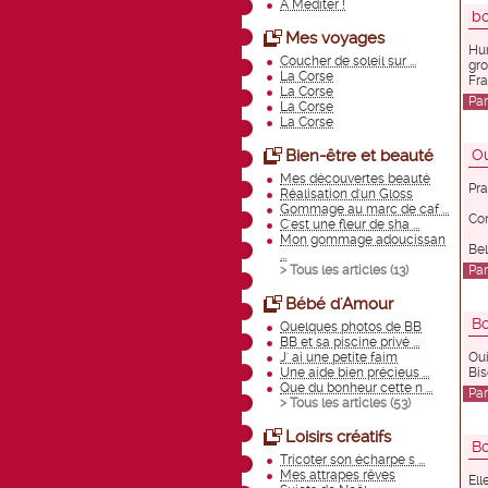
A Méditer !
bo
Mes voyages
Hum
Coucher de soleil sur ...
gro
La Corse
Fra
La Corse
Pa
La Corse
La Corse
Bien-être et beauté
Ou
Mes découvertes beauté
Pra
Réalisation d'un Gloss
Gommage au marc de caf ...
Con
C'est une fleur de sha ...
Mon gommage adoucissan
Bel
...
> Tous les articles (
13
)
Pa
Bébé d'Amour
Bo
Quelques photos de BB
BB et sa piscine privé ...
J' ai une petite faim
Oui
Une aide bien précieus ...
Bis
Que du bonheur cette n ...
Pa
> Tous les articles (
53
)
Loisirs créatifs
Bo
Tricoter son écharpe s ...
Mes attrapes rêves
Ell