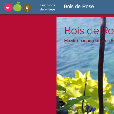
Les blogs
Bois de Rose
du village
Bois de R
Ma vie chaque jour avec B