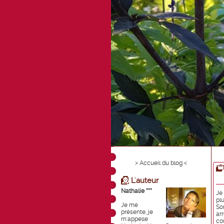
> Accueil du blog <
L'auteur
Nathalie ***
Je
pl
Je me
So
présente, je
ar
m'appelle
co