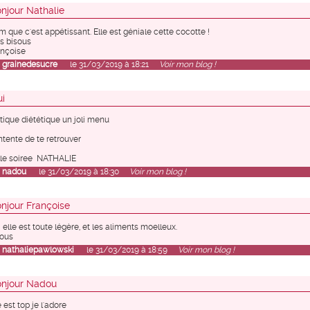
njour Nathalie
 que c'est appétissant. Elle est géniale cette cocotte !
s bisous
nçoise
r
grainedesucre
le 31/03/2019 à 18:21
Voir mon blog !
i
tique diététique un joli menu
tente de te retrouver
le soiree NATHALIE
r
nadou
le 31/03/2019 à 18:30
Voir mon blog !
njour Françoise
 elle est toute légère, et les aliments moelleux.
ous
r
nathaliepawlowski
le 31/03/2019 à 18:59
Voir mon blog !
njour Nadou
e est top je l'adore