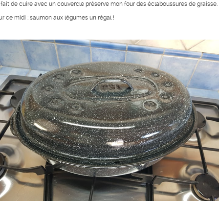
 fait de cuire avec un couvercle préserve mon four des éclaboussures de graisse.
ur ce midi : saumon aux légumes un régal !