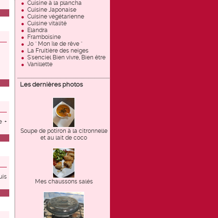
Cuisine à la plancha
Cuisine Japonaise
Cuisine végétarienne
Cuisine vitalité
Elandra
Framboisine
Jo " Mon île de rêve "
La Fruitière des neiges
S'senciel Bien vivre, Bien être
Vanillette
Les dernières photos
e +
Soupe de potiron à la citronnelle
et au lait de coco
uis
Mes chaussons salés