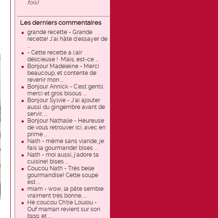
fois)
Les derniers commentaires
grande recette - Grande
recette! J'ai hâte d'essayer de
...
- Cette recette a l'air
délicieuse ! Mais, est-ce ...
Bonjour Madeleine - Merci
beaucoup, et contente de
revenir mon ...
Bonjour Annick - C'est gentil
merci et gros bisous ...
Bonjour Sylvie - J'ai ajouter
aussi du gingembre avant de
servir, ...
Bonjour Nathalie - Heureuse
de vous retrouver ici, avec en
prime ...
Nath - même sans viande, je
fais la gourmande! bises ...
Nath - moi aussi, j'adore ta
cuisine! bises ...
Coucou Nath - Très belle
gourmandise! Cette soupe
est ...
miam - wow, la pâte semble
vraiment très bonne, ...
Hé coucou Ch'tie Loulou -
Ouf maman revient sur son
blog, et ...