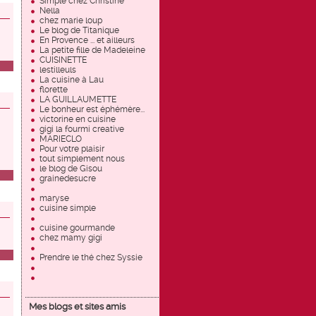
Simple chez Christine
Nella
chez marie loup
Le blog de Titanique
En Provence ... et ailleurs
La petite fille de Madeleine
CUISINETTE
lestilleuls
La cuisine à Lau
florette
LA GUILLAUMETTE
Le bonheur est éphémère...
victorine en cuisine
gigi la fourmi creative
MARIECLO
Pour votre plaisir
tout simplement nous
le blog de Gisou
grainedesucre
maryse
cuisine simple
cuisine gourmande
chez mamy gigi
Prendre le thé chez Syssie
Mes blogs et sites amis