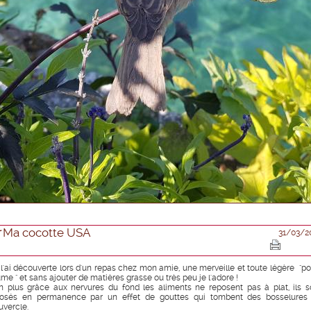
Ma cocotte USA
31/03/2
 l'ai découverte lors d'un repas chez mon amie, une merveille et toute légère "po
ume " et sans ajouter de matières grasse ou très peu je l'adore !
n plus grâce aux nervures du fond les aliments ne reposent pas à plat, ils s
rosés en permanence par un effet de gouttes qui tombent des bosselures
uvercle.