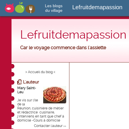
Les blogs
Lefruitdemapassion
du village
Lefruitdemapassion
Car le voyage commence dans l'assiette
> Accueil du blog <
L'auteur
Mary Saint-
Leu
Je vis sur l'Ile
de la
Réunion, cuisinière de métier
et rédactrice cullinaire,
j'interviens en tant que chef à
domicile -Cours à domicile
Contacter l'auteur
>>