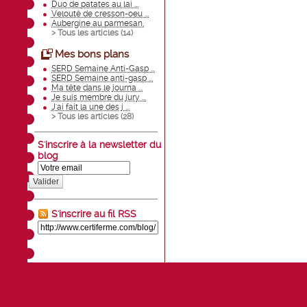
Duo de patates au lai ...
Velouté de cresson-oeu ...
Aubergine au parmesan.
> Tous les articles (
14
)
Mes bons plans
SERD Semaine Anti-Gasp ...
SERD Semaine anti-gasp ...
Ma tête dans le journa ...
Je suis membre du jury ...
J'ai fait la une des j ...
> Tous les articles (
28
)
S'inscrire à la newsletter du
blog
Valider
S'inscrire au fil RSS