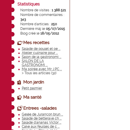
Statistiques
Nombre de visites :
1 388 521
Nombre de commentaires :
343
Nombre d'articles :
250
Dernière màj le
05/07/2015
Blog créé le
18/05/2012
Mes recettes
Salade de poulet et oe ...
Atelier culinaire pour ...
Salon de la gastronomi ...
SALON DE LA
GASTRONOMI ...
Ma soirée avec Mr J.PC ...
> Tous les articles (
32
)
Mon jardin
Petit palmier
Ma santé
Entrees -salades
Gelée de Jurançon brun ...
Salade de betterave ch ...
Salade d'ananas Victor ...
Cake aux feuilles de c ...