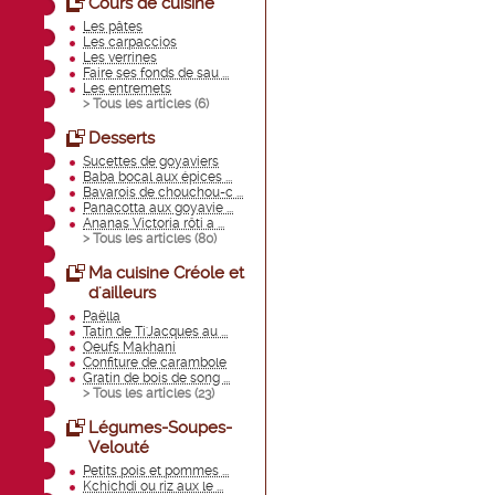
Cours de cuisine
Les pâtes
Les carpaccios
Les verrines
Faire ses fonds de sau ...
Les entremets
> Tous les articles (
6
)
Desserts
Sucettes de goyaviers
Baba bocal aux épices ...
Bavarois de chouchou-c ...
Panacotta aux goyavie ...
Ananas Victoria rôti a ...
> Tous les articles (
80
)
Ma cuisine Créole et
d'ailleurs
Paëlla
Tatin de Ti'Jacques au ...
Oeufs Makhani
Confiture de carambole
Gratin de bois de song ...
> Tous les articles (
23
)
Légumes-Soupes-
Velouté
Petits pois et pommes ...
Kchichdi ou riz aux le ...