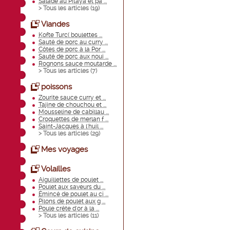
Salade au Pitaya et pa ...
> Tous les articles (
19
)
Viandes
Kofte Turc( boulettes ...
Sauté de porc au curry ...
Côtes de porc à la Por ...
Sauté de porc aux noui ...
Rognons sauce moutarde ...
> Tous les articles (
7
)
poissons
Zourite sauce curry et ...
Tajine de chouchou et ...
Mousseline de cabillau ...
Croquettes de merlan f ...
Saint-Jacques à l'huil ...
> Tous les articles (
29
)
Mes voyages
Volailles
Aiguillettes de poulet ...
Poulet aux saveurs du ...
Émincé de poulet au ci ...
Pilons de poulet aux g ...
Poule crête d'or à la ...
> Tous les articles (
11
)