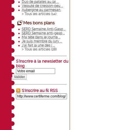
Duo de patates au lai ...
Velouté de cresson-oeu ...
Aubergine au parmesan.
> Tous les articles (
14
)
Mes bons plans
SERD Semaine Anti-Gasp ...
SERD Semaine anti-gasp ...
Ma tête dans le journa ...
Je suis membre du jury ...
J'ai fait la une des j ...
> Tous les articles (
28
)
S'inscrire à la newsletter du
blog
Valider
S'inscrire au fil RSS