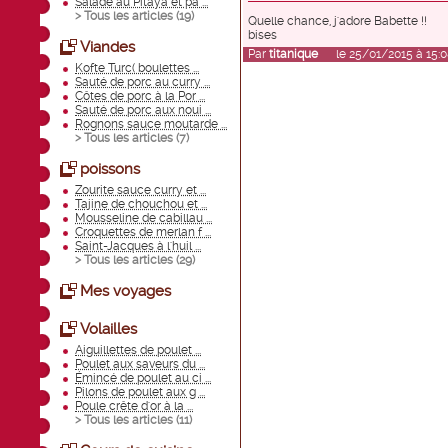
Salade au Pitaya et pa ...
> Tous les articles (
19
)
Quelle chance, j'adore Babette !!
bises
Viandes
Par
titanique
le 25/01/2015 à 15:0
Kofte Turc( boulettes ...
Sauté de porc au curry ...
Côtes de porc à la Por ...
Sauté de porc aux noui ...
Rognons sauce moutarde ...
> Tous les articles (
7
)
poissons
Zourite sauce curry et ...
Tajine de chouchou et ...
Mousseline de cabillau ...
Croquettes de merlan f ...
Saint-Jacques à l'huil ...
> Tous les articles (
29
)
Mes voyages
Volailles
Aiguillettes de poulet ...
Poulet aux saveurs du ...
Émincé de poulet au ci ...
Pilons de poulet aux g ...
Poule crête d'or à la ...
> Tous les articles (
11
)