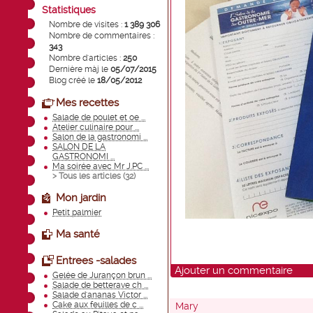
Statistiques
Nombre de visites :
1 389 306
Nombre de commentaires :
343
Nombre d'articles :
250
Dernière màj le
05/07/2015
Blog créé le
18/05/2012
Mes recettes
Salade de poulet et oe ...
Atelier culinaire pour ...
Salon de la gastronomi ...
SALON DE LA
GASTRONOMI ...
Ma soirée avec Mr J.PC ...
> Tous les articles (
32
)
Mon jardin
Petit palmier
Ma santé
Entrees -salades
Ajouter un commentaire
Gelée de Jurançon brun ...
Salade de betterave ch ...
Salade d'ananas Victor ...
Cake aux feuilles de c ...
Mary