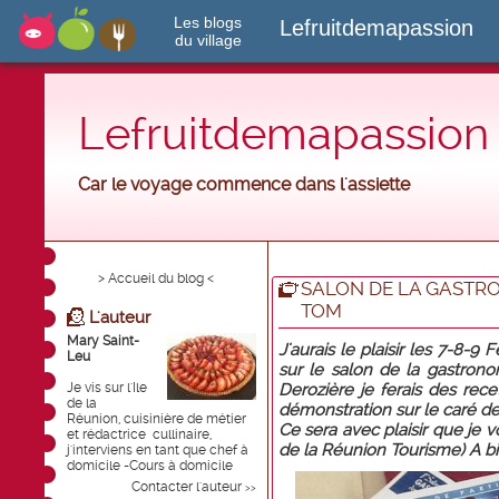
Les blogs
Lefruitdemapassion
du village
Lefruitdemapassion
Car le voyage commence dans l'assiette
> Accueil du blog <
SALON DE LA GASTR
TOM
L'auteur
Mary Saint-
J'aurais le plaisir les 7-8-9
Leu
sur le salon de la gastro
Je vis sur l'Ile
Derozière je ferais des rec
de la
démonstration sur le caré de
Réunion, cuisinière de métier
Ce sera avec plaisir que je vo
et rédactrice cullinaire,
de la Réunion Tourisme) A bie
j'interviens en tant que chef à
domicile -Cours à domicile
Contacter l'auteur
>>