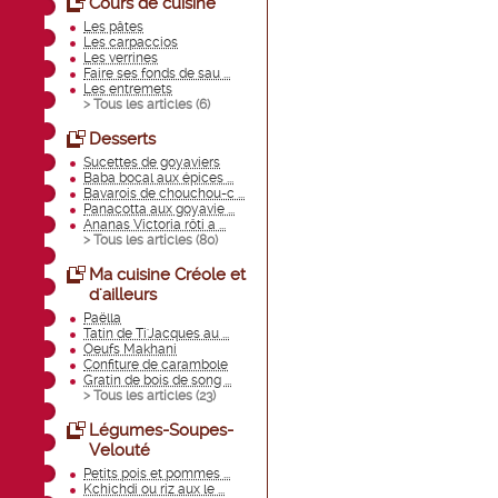
Cours de cuisine
Les pâtes
Les carpaccios
Les verrines
Faire ses fonds de sau ...
Les entremets
> Tous les articles (
6
)
Desserts
Sucettes de goyaviers
Baba bocal aux épices ...
Bavarois de chouchou-c ...
Panacotta aux goyavie ...
Ananas Victoria rôti a ...
> Tous les articles (
80
)
Ma cuisine Créole et
d'ailleurs
Paëlla
Tatin de Ti'Jacques au ...
Oeufs Makhani
Confiture de carambole
Gratin de bois de song ...
> Tous les articles (
23
)
Légumes-Soupes-
Velouté
Petits pois et pommes ...
Kchichdi ou riz aux le ...