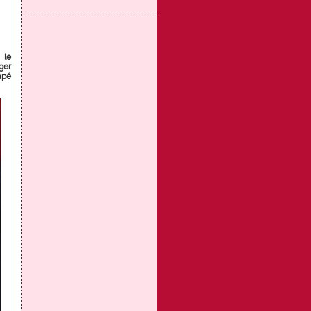
 le
ger
âpé