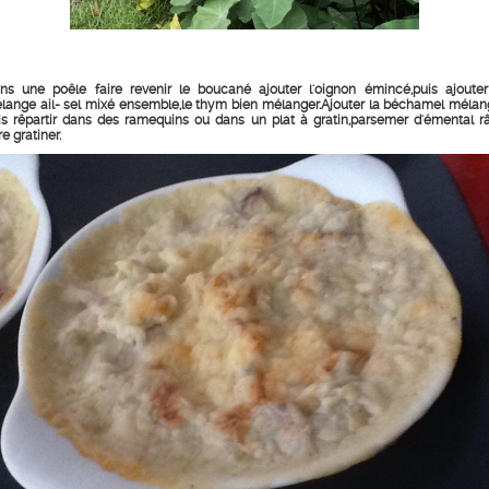
ns une poêle faire revenir le boucané ajouter l'oignon émincé,puis ajouter
lange ail- sel mixé ensemble,le thym bien mélanger.Ajouter la béchamel mélan
is rêpartir dans des ramequins ou dans un plat à gratin,parsemer d'émental r
re gratiner.