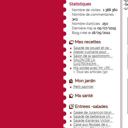
-50
Statistiques
-S
-1
Nombre de visites :
1 388 360
Nombre de commentaires :
343
Nombre d'articles :
250
Dernière màj le
05/07/2015
Blog créé le
18/05/2012
Mes recettes
Salade de poulet et oe ...
Atelier culinaire pour ...
Salon de la gastronomi ...
SALON DE LA
GASTRONOMI ...
Ma soirée avec Mr J.PC ...
> Tous les articles (
32
)
Mon jardin
Petit palmier
Ma santé
Entrees -salades
Gelée de Jurançon brun ...
Salade de betterave ch ...
Salade d'ananas Victor ...
Cake aux feuilles de c ...