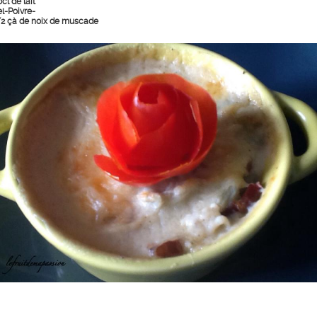
cl de lait
el-Poivre-
/2 çà de noix de muscade