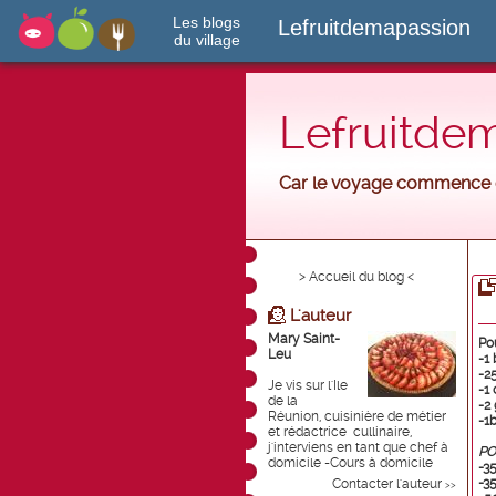
Les blogs
Lefruitdemapassion
du village
Lefruitde
Car le voyage commence d
> Accueil du blog <
L'auteur
Mary Saint-
Po
Leu
-1
-2
Je vis sur l'Ile
-
1
de la
-2 
Réunion, cuisinière de métier
-1
et rédactrice cullinaire,
j'interviens en tant que chef à
PO
domicile -Cours à domicile
-3
-3
Contacter l'auteur
>>