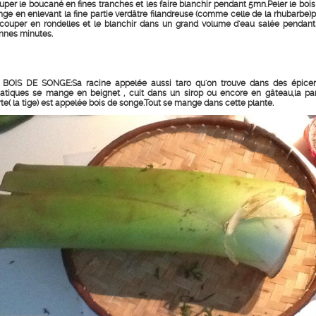
uper le boucané en fines tranches et les faire blanchir pendant 5mn.Peler le bois
nge en enlevant la fine partie verdâtre filandreuse (comme celle de la rhubarbe)p
 couper en rondelles et le blanchir dans un grand volume d'eau salée pendant
nnes minutes.
 BOIS DE SONGE:Sa racine appelée aussi taro qu'on trouve dans des épicer
iatiques se mange en beignet , cuit dans un sirop ou encore en gâteau,la par
rte( la tige) est appelée bois de songe.Tout se mange dans cette plante.