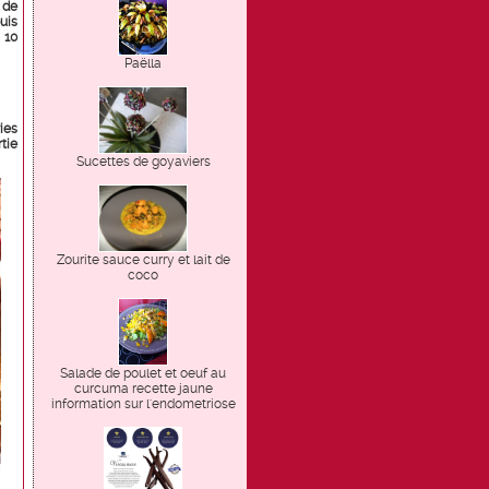
 de
uis
 10
Paëlla
ies
tie
Sucettes de goyaviers
Zourite sauce curry et lait de
coco
Salade de poulet et oeuf au
curcuma recette jaune
information sur l'endometriose