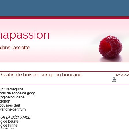
mapassion
ans l'assiette
Gratin de bois de songe au boucané
30/03/2
ur 4 ramequins
 bois de songe de 500g
50g de boucané
 oignon
gousses d'ail
branche de thym
UR LA BÉCHAMEL:
5g de beurre
5g de farine