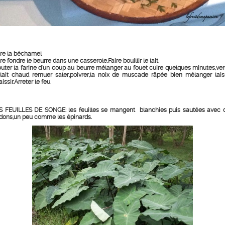
ire la béchamel
re fondre le beurre dans une casserole.Faire bouillir le lait.
outer la farine d'un coup au beurre mélanger au fouet cuire quelques minutes,ver
 lait chaud remuer saler,poivrer,la noix de muscade râpée bien mélanger lais
issir.Arreter le feu.
S FEUILLES DE SONGE: les feuilles se mangent blanchies puis sautées avec 
rdons,un peu comme les épinards.