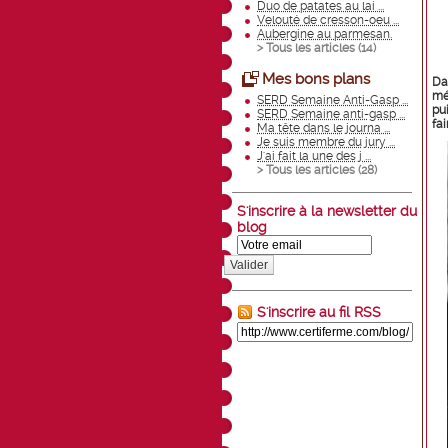
Duo de patates au lai ...
Velouté de cresson-oeu ...
Aubergine au parmesan.
> Tous les articles (
14
)
Mes bons plans
Da
mé
SERD Semaine Anti-Gasp ...
pu
SERD Semaine anti-gasp ...
fai
Ma tête dans le journa ...
Je suis membre du jury ...
J'ai fait la une des j ...
> Tous les articles (
28
)
S'inscrire à la newsletter du
blog
Valider
S'inscrire au fil RSS