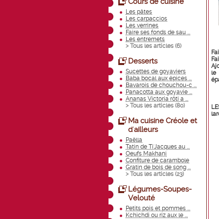
Cours de cuisine
Les pâtes
Les carpaccios
Les verrines
Faire ses fonds de sau ...
Les entremets
> Tous les articles (
6
)
Fa
Fai
Desserts
Aj
Sucettes de goyaviers
le
Baba bocal aux épices ...
épa
Bavarois de chouchou-c ...
Panacotta aux goyavie ...
Ananas Victoria rôti a ...
> Tous les articles (
80
)
LE
la
Ma cuisine Créole et
d'ailleurs
Paëlla
Tatin de Ti'Jacques au ...
Oeufs Makhani
Confiture de carambole
Gratin de bois de song ...
> Tous les articles (
23
)
Légumes-Soupes-
Velouté
Petits pois et pommes ...
Kchichdi ou riz aux le ...