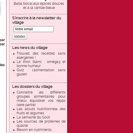
Baba bocal aux épices douces
et à la vanille bleue
S'inscrire à la newsletter du
village
Valider
ser
ser
Les news du village
Trouvez des recettes sans
allergènes !
Le thon blanc : oméga3 et
des
bonne humeur
Quiz : l'alimentation sans
gluten
Les dossiers du village
Connaître les différents
groupes alimentaires pour
mieux équilibrer vos repas
(1ère partie)
Les atouts nutritionnels des
fruits et légumes
La semaine du Goût
Les sources de protéines de
qualité
Besoin en nutriments