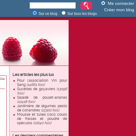
Me connecter
Créer mon blog
Sur ce blog
Sur tous les blogs
Les articles les plus lus
014
Pour l'association Vin pour
Sang
(14661 fois)
Sucettes de goyaviers
(13096
fois)
Salade de poulet-ananas
(12418 fois)
Jardinière de légumes pesto
de coriandres
(12300 fois)
Mousse et tuiles coco coulis
de fraises et poudre de
spéculos
(11640 fois)
Les derniers commentaires