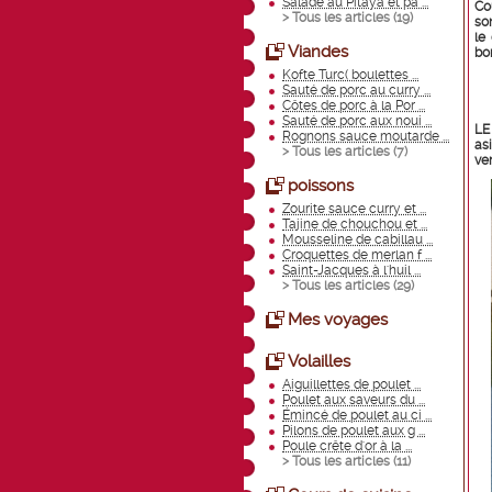
Salade au Pitaya et pa ...
Co
> Tous les articles (
19
)
so
le
Viandes
bo
Kofte Turc( boulettes ...
Sauté de porc au curry ...
Côtes de porc à la Por ...
Sauté de porc aux noui ...
LE
Rognons sauce moutarde ...
as
> Tous les articles (
7
)
ve
poissons
Zourite sauce curry et ...
Tajine de chouchou et ...
Mousseline de cabillau ...
Croquettes de merlan f ...
Saint-Jacques à l'huil ...
> Tous les articles (
29
)
Mes voyages
Volailles
Aiguillettes de poulet ...
Poulet aux saveurs du ...
Émincé de poulet au ci ...
Pilons de poulet aux g ...
Poule crête d'or à la ...
> Tous les articles (
11
)