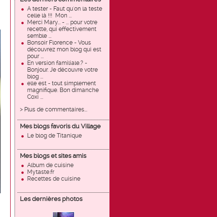
A tester - Faut qu'on la teste
celle là !!! Mon ...
Merci Mary... - ... pour votre
recette, qui effectivement
semble ...
Bonsoir Florence - Vous
découvrez mon blog qui est
pour ...
En version familiale.? -
Bonjour. Je découvre votre
blog ...
elle est - tout simplement
magnifique. Bon dimanche
Coxi ...
> Plus de commentaires...
Mes blogs favoris du Village
Le blog de Titanique
Mes blogs et sites amis
Album de cuisine
Mytaste.fr
Recettes de cuisine
Les dernières photos