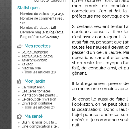
qu'en octobre, mais en atten
Contacter l'auteur
>>
mon permis de conduire 
Statistiques
correcteurs. J'en ai fait 
Nombre de visites :
754 450
préfecture me convoque ch
Nombre de commentaires :
122
Si certains veulent tenter l
Nombre d'articles :
126
quelques conseils :
il ne f
Dernière màj le
11/05/2012
c'est assez contraignant. J'
Blog créé le
10/07/2007
avait fait ça, pendant que j'a
Mes recettes
toutes les heures il devait 
passer d'un oeil à l'autre. P
Sauce Barbecue
Tarte à la Rhubarbe
opérations, car entre les de
Takikomi-gohan
si on reste très myope d'un 
Yakitori
fait), de conduire ainsi, et 
Matcha rôle
> Tous les articles (
31
)
gênant.
Mon jardin
Il faut également prévoir d
Ca rougit enfin
au moins une semaine après 
Les 1ères tomates
Plantation des plants ...
Je conseille aussi de faire 
Le début de l'invasion
L'invasion continue
l'opération, on ne peut plus c
> Tous les articles (
7
)
la cicatrisation). Donc il fa
trajet pour se rendre sur son 
Ma santé
opéré, et je commence seul
Bilan : 5 mois plus ta ...
nuit.
Une complication site ...