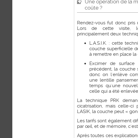
Une opération de la m
coûte ?
Rendez-vous fut donc pris
Lors de cette visite, l
principalement deux techniqu
L.A.S.I.K. : cette tec
couche superficielle de
à remettre en place la
Excimer de surface 
précédent, la couche s
donc on l'enlève com
une lentille pansemen
temps qu'une nouvel
celle qui a été enlevée
La technique PRK deman
cicatrisation, mais celle-
LASIK, la couche peut « gondo
Les tarifs sont également di
par œil, et de mémoire, c'es
Après toutes ces explication