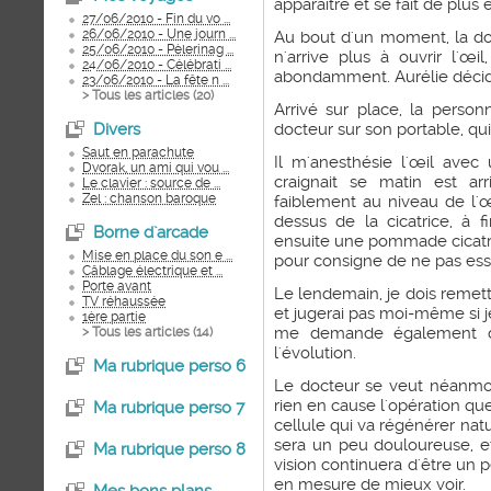
apparaître et se fait de plus
27/06/2010 - Fin du vo ...
26/06/2010 - Une journ ...
Au bout d'un moment, la do
25/06/2010 - Pèlerinag ...
n'arrive plus à ouvrir l'œ
24/06/2010 - Célébrati ...
abondamment. Aurélie décid
23/06/2010 - La fête n ...
> Tous les articles (
20
)
Arrivé sur place, la person
Divers
docteur sur son portable, qui 
Saut en parachute
Il m'anesthésie l'œil avec
Dvorak, un ami qui vou ...
craignait se matin est ar
Le clavier : source de ...
Zel : chanson baroque
faiblement au niveau de l'œi
dessus de la cicatrice, à f
Borne d`arcade
ensuite une pommade cicatr
Mise en place du son e ...
pour consigne de ne pas essa
Câblage électrique et ...
Porte avant
Le lendemain, je dois remett
TV réhaussée
et jugerai pas moi-même si je
1ère partie
me demande également de 
> Tous les articles (
14
)
l'évolution.
Ma rubrique perso 6
Le docteur se veut néanmoi
rien en cause l'opération que
Ma rubrique perso 7
cellule qui va régénérer nat
sera un peu douloureuse, e
Ma rubrique perso 8
vision continuera d'être un p
en mesure de mieux voir.