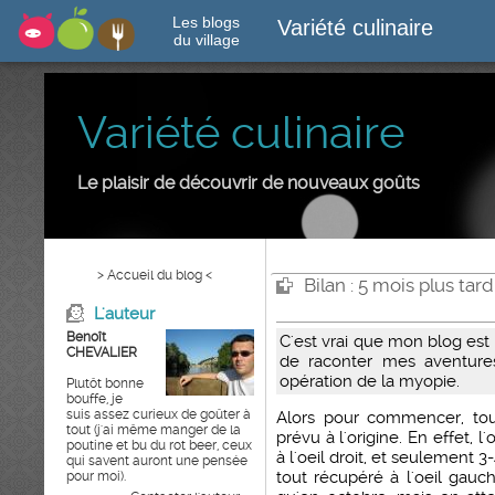
Les blogs
Variété culinaire
du village
Variété culinaire
Le plaisir de découvrir de nouveaux goûts
> Accueil du blog <
Bilan : 5 mois plus tard
L'auteur
Benoît
C'est vrai que mon blog est 
CHEVALIER
de raconter mes aventur
opération de la myopie.
Plutôt bonne
bouffe, je
suis assez curieux de goûter à
Alors pour commencer, tou
tout (j'ai même manger de la
prévu à l'origine. En effet, 
poutine et bu du rot beer, ceux
à l'oeil droit, et seulement 3-
qui savent auront une pensée
tout récupéré à l'oeil gauch
pour moi).