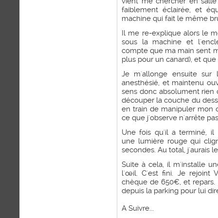
vient me chercher en salle
faiblement éclairée, et é
machine qui fait le même brui
Il me re-explique alors le m
sous la machine et l'enc
compte que ma main sent mai
plus pour un canard), et que 
Je m'allonge ensuite sur 
anesthésié, et maintenu ouv
sens donc absolument rien 
découper la couche du dessus
en train de manipuler mon œ
ce que j'observe n'arrête pa
Une fois qu'il a terminé, 
une lumière rouge qui clign
secondes. Au total, j'aurais l
Suite à cela, il m'installe 
l'œil. C'est fini. Je rejoint
chèque de 650€, et repars. I
depuis la parking pour lui dir
A Suivre...