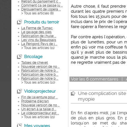
Retrait du pansement c ...
Comment ça se passe ju ...
Autre chose, il faut prendre
Déroulement de l'opéra ...
durant les quatre premiers m
> Tous les articles (
8
)
fois tous les 15 jours pour des
inclus dans le prix de l'opér
Produits du terroir
faire opérer à Rennes le reg
La Ferme de Turnac
Le gavage des oies
Fabrication de l'huile ...
Par contre après l'opération,
Les vins du Beaujolais
plus de lunettes, pour un 
La Périgord, Pays de l ...
enfin pû voir ma coiffeuse fai
> Tous les articles (
11
)
qu'il y avait plus de bassin
Bricolage
quand je marche sous la plui
ne regrette vraiment pas de l'
Tables de chevet
Nouvelle version de no ...
Fabrication de notre b ...
Fabrication de notre b ...
Fabrication de notre b ...
Voir
les
6
commentaires
|
> Tous les articles (
10
)
Vidéoprojecteur
Une complication site 
Fin de l'aventure pour ...
myopie
Problème d'écran
Nouvelle version de no ...
Un écran à la taille d ...
En fin d'après midi, j'ai l'
Le vidéoprojecteur est ...
> Tous les articles (
21
)
de plus en plus gros. En 
lorsqu'on se met du sh
Mes voyages