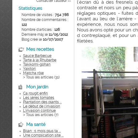
Contacter l'auteur
>>
l'écran dû à des fresnels 
contraste et noirs un peu pâl
Statistiques
réglages optiques - fuites 
Nombre de visites :
754 786
l'avant au lieu de l'arrière -
Nombre de commentaires :
expérience, nous nous somm
122
Nous avons opté pour un c
Nombre d'articles :
126
Dernière màj le
11/05/2012
d contreplaqué, et pour un
Blog créé le
10/07/2007
filetées.
Mes recettes
Sauce Barbecue
Tarte à la Rhubarbe
Takikomi-gohan
Yakitori
Matcha rôle
> Tous les articles (
31
)
Mon jardin
Ca rougit enfin
Les 1ères tomates
Plantation des plants ...
Le début de l'invasion
L'invasion continue
> Tous les articles (
7
)
Ma santé
Bilan : 5 mois plus ta ...
Une complication site ...