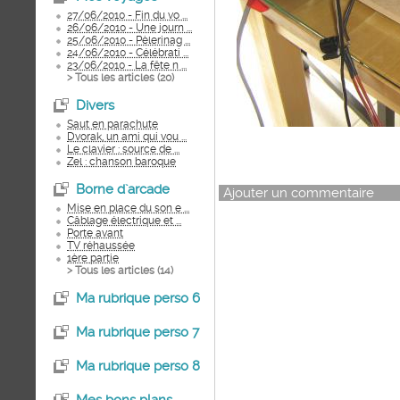
27/06/2010 - Fin du vo ...
26/06/2010 - Une journ ...
25/06/2010 - Pèlerinag ...
24/06/2010 - Célébrati ...
23/06/2010 - La fête n ...
> Tous les articles (
20
)
Divers
Saut en parachute
Dvorak, un ami qui vou ...
Le clavier : source de ...
Zel : chanson baroque
Borne d`arcade
Ajouter un commentaire
Mise en place du son e ...
Câblage électrique et ...
Porte avant
TV réhaussée
1ère partie
> Tous les articles (
14
)
Ma rubrique perso 6
Ma rubrique perso 7
Ma rubrique perso 8