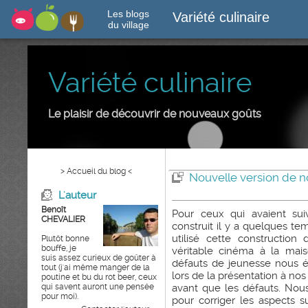
Les blogs
Variété culinaire
du village
Variété culinaire
Le plaisir de découvrir de nouveaux goûts
> Accueil du blog <
Nouvelle version de n
L'auteur
Benoît
Pour ceux qui avaient sui
CHEVALIER
construit il y a quelques te
utilisé cette constructi
Plutôt bonne
bouffe, je
véritable cinéma à la maison
suis assez curieux de goûter à
défauts de jeunesse nous ét
tout (j'ai même manger de la
lors de la présentation à no
poutine et bu du rot beer, ceux
qui savent auront une pensée
avant que les défauts. Nou
pour moi).
pour corriger les aspects su