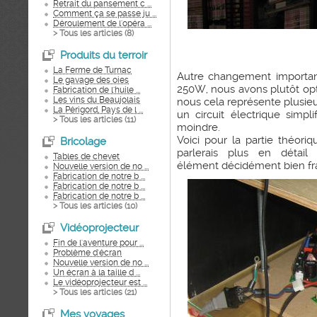
Retrait du pansement c ...
Comment ça se passe ju ...
Déroulement de l'opéra ...
> Tous les articles (
8
)
Produits du terroir
La Ferme de Turnac
Autre changement important
Le gavage des oies
250W, nous avons plutôt op
Fabrication de l'huile ...
Les vins du Beaujolais
nous cela représente plusieu
La Périgord, Pays de l ...
un circuit électrique simp
> Tous les articles (
11
)
moindre.
Voici pour la partie théori
Bricolage
parlerais plus en détai
Tables de chevet
élément décidément bien frag
Nouvelle version de no ...
Fabrication de notre b ...
Fabrication de notre b ...
Fabrication de notre b ...
> Tous les articles (
10
)
Vidéoprojecteur
Fin de l'aventure pour ...
Problème d'écran
Nouvelle version de no ...
Un écran à la taille d ...
Le vidéoprojecteur est ...
> Tous les articles (
21
)
Mes voyages