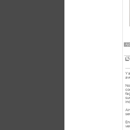
Aj
Y'
ave
No
co
fa
su
in
Ai
se
En
ve