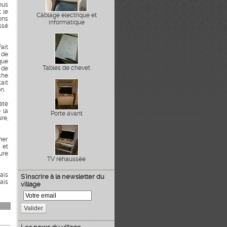
ous
 le
Câblage électrique et
ons
informatique
ssé
ait
 de
que
Tables de chevet
 de
che
tait
n.
été
 la
Porte avant
re,
er.
 et
yure
TV réhaussée
ais
S'inscrire à la newsletter du
ais
village
Valider