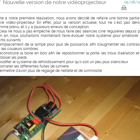
Nouvelle version de notre vidéoprojecteur
05/06/2
ite à notre première réalisation, nous avons décidé de refaire une bonne partie
tre vidéo-projecteur. En effet, pour la version actuelle, tout ne c'est pas déro
mme prévu, et il y a plusieurs erreurs de conception.
 cela ne nous a pas empêché de nous faire des séances ciné régulières depuis p
un an, nous souhaitons maintenant faire évoluer notre système pour améliorer 
nts suivants :
remplacement de la lampe pour plus de puissance, afin d'augmenter les contras
r les couleurs sombres
econstruire la boite en bois afin de repositionner la porte, les trous d'aération et
biliser les pieds
modifier le système de refroidissement pour qu'il soit un peu plus silencieux
colmater les différentes fuites de lumière
permettre d'avoir plus de réglage de netteté et de luminosité