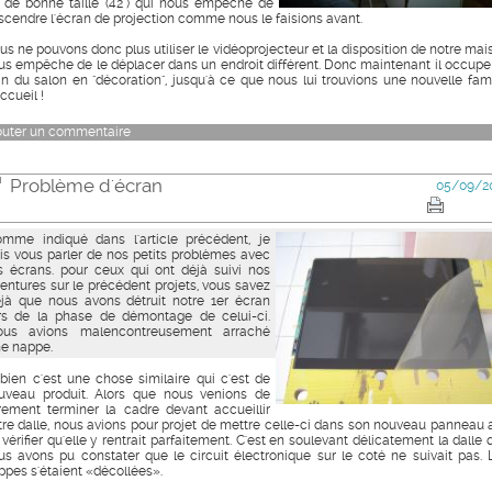
 de bonne taille (42") qui nous empêche de
scendre l'écran de projection comme nous le faisions avant.
us ne pouvons donc plus utiliser le vidéoprojecteur et la disposition de notre mai
us empêche de le déplacer dans un endroit différent. Donc maintenant il occupe
in du salon en "décoration", jusqu'à ce que nous lui trouvions une nouvelle fami
ccueil !
outer un commentaire
Problème d'écran
05/09/2
mme indiqué dans l'article précédent, je
is vous parler de nos petits problèmes avec
s écrans. pour ceux qui ont déjà suivi nos
entures sur le précédent projets, vous savez
jà que nous avons détruit notre 1er écran
rs de la phase de démontage de celui-ci.
ous avions malencontreusement arraché
e nappe.
 bien c'est une chose similaire qui c'est de
uveau produit. Alors que nous venions de
èrement terminer la cadre devant accueillir
tre dalle, nous avions pour projet de mettre celle-ci dans son nouveau panneau a
 vérifier qu'elle y rentrait parfaitement. C'est en soulevant délicatement la dalle 
us avons pu constater que le circuit électronique sur le coté ne suivait pas. 
ppes s'étaient «décollées».