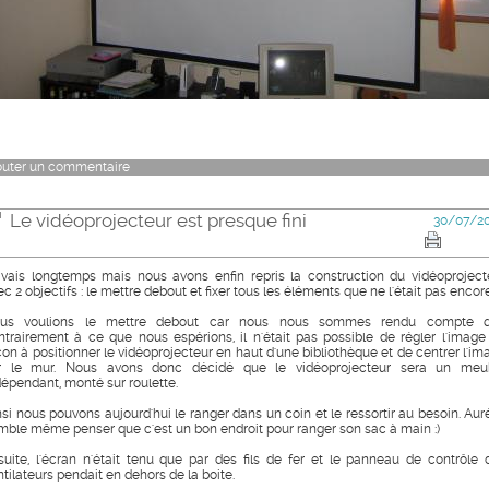
outer un commentaire
Le vidéoprojecteur est presque fini
30/07/2
avais longtemps mais nous avons enfin repris la construction du vidéoproject
c 2 objectifs : le mettre debout et fixer tous les éléments que ne l'était pas encore
us voulions le mettre debout car nous nous sommes rendu compte 
ntrairement à ce que nous espérions, il n'était pas possible de régler l'image
çon à positionner le vidéoprojecteur en haut d'une bibliothèque et de centrer l'im
r le mur. Nous avons donc décidé que le vidéoprojecteur sera un meu
dépendant, monté sur roulette.
nsi nous pouvons aujourd'hui le ranger dans un coin et le ressortir au besoin. Auré
mble même penser que c'est un bon endroit pour ranger son sac à main :)
suite, l'écran n'était tenu que par des fils de fer et le panneau de contrôle 
ntilateurs pendait en dehors de la boite.