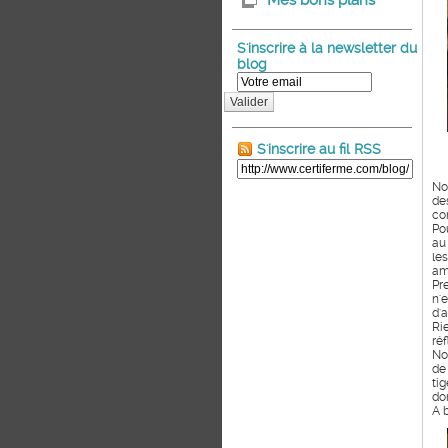
Mes bons plans
S'inscrire à la newsletter du
blog
Valider
S'inscrire au fil RSS
No
de
co
Po
au
le
am
Pr
n'
d'
Ri
réf
No
de
ti
don
A 