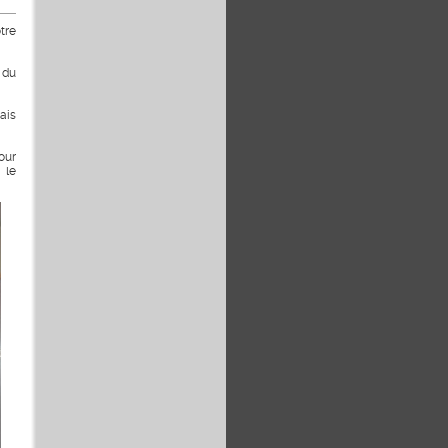
tre
 du
ais
our
 le