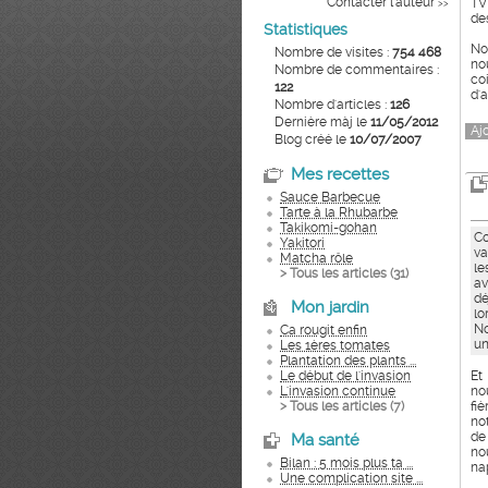
Contacter l'auteur
TV
>>
de
Statistiques
No
Nombre de visites :
754 468
no
Nombre de commentaires :
co
122
d'a
Nombre d'articles :
126
Dernière màj le
11/05/2012
Aj
Blog créé le
10/07/2007
Mes recettes
Sauce Barbecue
Tarte à la Rhubarbe
Takikomi-gohan
Co
Yakitori
va
Matcha rôle
le
> Tous les articles (
31
)
av
dé
Mon jardin
lo
N
Ca rougit enfin
un
Les 1ères tomates
Plantation des plants ...
Le début de l'invasion
Et
L'invasion continue
no
> Tous les articles (
7
)
fi
no
de
Ma santé
no
Bilan : 5 mois plus ta ...
na
Une complication site ...