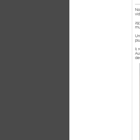
No
vi
29
mu
Un
plu
Il
Au
de