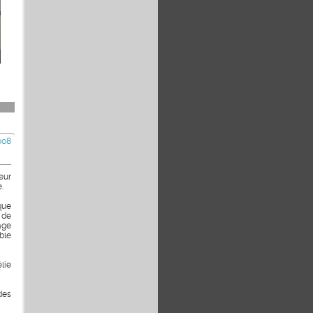
008
eur
.
que
 de
age
ble
lie
des