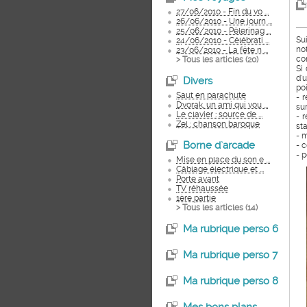
27/06/2010 - Fin du vo ...
26/06/2010 - Une journ ...
25/06/2010 - Pèlerinag ...
Su
24/06/2010 - Célébrati ...
no
23/06/2010 - La fête n ...
co
> Tous les articles (
20
)
Si
d'
Divers
poi
Saut en parachute
- 
Dvorak, un ami qui vou ...
su
Le clavier : source de ...
- r
Zel : chanson baroque
sta
- 
Borne d`arcade
- 
- 
Mise en place du son e ...
Câblage électrique et ...
Porte avant
TV réhaussée
1ère partie
> Tous les articles (
14
)
Ma rubrique perso 6
Ma rubrique perso 7
Ma rubrique perso 8