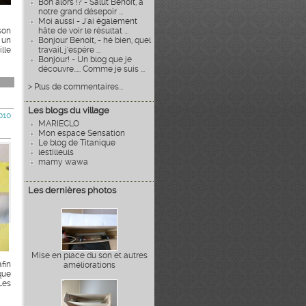
Bon alors !? - Salut Benoît, à
notre grand désepoir ...
Moi aussi - J'ai également
son
hâte de voir le résultat ...
 un
Bonjour Benoit, - hé bien, quel
lle
travail, j'espère ...
Bonjour! - Un blog que je
découvre..... Comme je suis ...
> Plus de commentaires...
Les blogs du village
010
MARIECLO
Mon espace Sensation
Le blog de Titanique
lestilleuls
mamy wawa
Les dernières photos
Mise en place du son et autres
fin
améliorations
que
Les