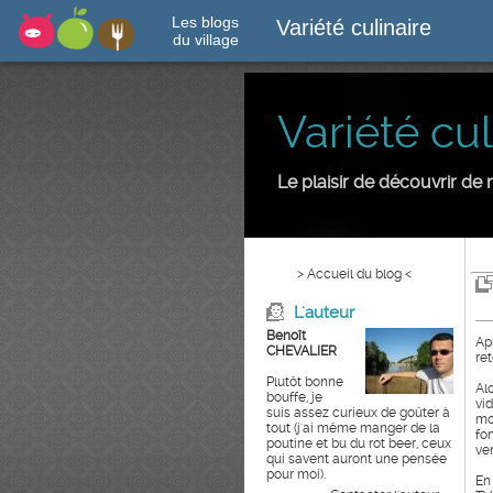
Les blogs
Variété culinaire
du village
Variété cul
Le plaisir de découvrir d
> Accueil du blog <
L'auteur
Benoît
Ap
CHEVALIER
ret
Plutôt bonne
Al
bouffe, je
vi
suis assez curieux de goûter à
mo
tout (j'ai même manger de la
fo
poutine et bu du rot beer, ceux
ven
qui savent auront une pensée
pour moi).
En 