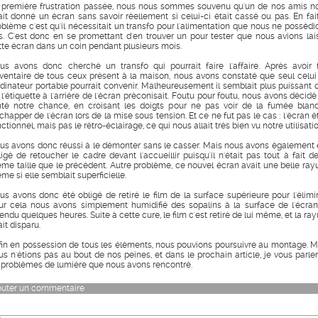
 première frustration passée, nous nous sommes souvenu qu'un de nos amis n
ait donné un écran sans savoir réellement si celui-ci était cassé ou pas. En fait
oblème c'est qu'il nécessitait un transfo pour l'alimentation que nous ne possédi
s. C'est donc en se promettant d'en trouver un pour tester que nous avions lai
tte écran dans un coin pendant plusieurs mois.
us avons donc cherché un transfo qui pourrait faire l'affaire. Après avoir f
inventaire de tous ceux présent à la maison, nous avons constaté que seul celui
ordinateur portable pourrait convenir. Malheureusement il semblait plus puissant 
 l'étiquette à l'arrière de l'écran préconisait. Foutu pour foutu, nous avons décidé
nté notre chance, en croisant les doigts pour ne pas voir de la fumée blan
chapper de l'écran lors de la mise sous tension. Et ce ne fut pas le cas : l'écran é
ctionnel, mais pas le rétro-éclairage, ce qui nous allait très bien vu notre utilisatio
us avons donc réussi à le démonter sans le casser. Mais nous avons également 
ligé de retoucher le cadre devant l'accueillir puisqu'il n'était pas tout à fait de
me taille que le précédent. Autre problème, ce nouvel écran avait une belle rayu
me si elle semblait superficielle.
us avons donc été obligé de retiré le film de la surface supérieure pour l'élimin
ur cela nous avons simplement humidifié des sopalins à la surface de l'écran
endu quelques heures. Suite à cette cure, le film c'est retiré de lui même, et la ra
it disparu.
fin en possession de tous les éléments, nous pouvions poursuivre au montage. M
us n'étions pas au bout de nos peines, et dans le prochain article, je vous parler
 problèmes de lumière que nous avons rencontré.
outer un commentaire