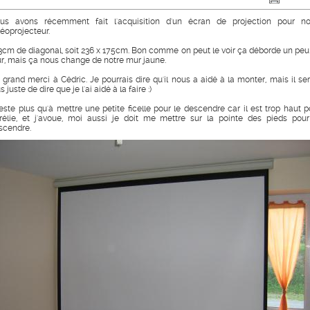
us avons récemment fait l'acquisition d'un écran de projection pour no
déoprojecteur.
3cm de diagonal, soit 236 x 175cm. Bon comme on peut le voir ça déborde un peu
r, mais ça nous change de notre mur jaune.
 grand merci à Cédric. Je pourrais dire qu'il nous a aidé à la monter, mais il ser
s juste de dire que je l'ai aidé à la faire :)
 reste plus qu'à mettre une petite ficelle pour le descendre car il est trop haut p
rélie, et j'avoue, moi aussi je doit me mettre sur la pointe des pieds pour
scendre.