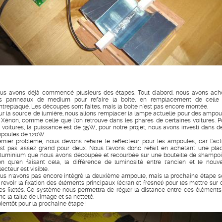
us avons déjà commencé plusieurs des étapes. Tout d'abord, nous avons ach
s panneaux de medium pour refaire la boîte, en remplacement de celle
ntreplaqué. Les découpes sont faites, mais la boite n'est pas encore montée.
ur la source de lumière, nous allons remplacer la lampe actuelle pour des ampou
 Xénon, comme celle que l'on retrouve dans les phares de certaines voitures. P
s voitures, la puissance est de 35W, pour notre projet, nous avons investi dans d
poules de 120W.
emier problème, nous devons refaire le réflecteur pour les ampoules, car l'act
est pas assez grand pour deux. Nous l'avons donc refait en achetant une pla
aluminium que nous avons découpée et recourbée sur une bouteille de shampoi
en qu'en faisant cela, la différence de luminosité entre l'ancien et le nouv
lecteur est visible.
us n'avons pas encore intégré la deuxième ampoule, mais la prochaine étape s
 revoir la fixation des éléments principaux (écran et fresnel) pour les mettre sur 
ges filetés. Ce système nous permettra de régler la distance entre ces éléments,
c la taille de l'image et sa netteté.
bientôt pour la prochaine étape !