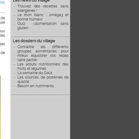
Les news du village
010
Trouvez des recettes sans
allergènes !
Le thon blanc : oméga3 et
 de
bonne humeur
ulé
Quiz : l'alimentation sans
gluten
lus
les
Les dossiers du village
tes
Connaître les différents
groupes alimentaires pour
 de
mieux équilibrer vos repas
(1ère partie)
Les atouts nutritionnels des
fruits et légumes
La semaine du Goût
Les sources de protéines de
qualité
Besoin en nutriments