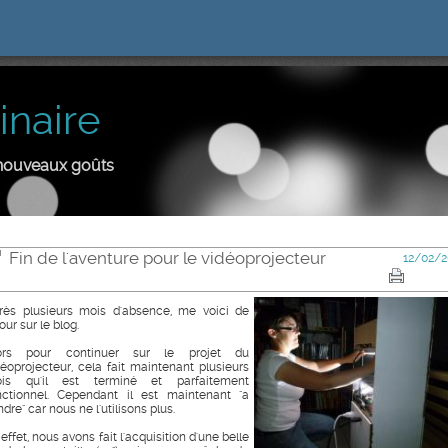
inaire
e nouveaux goûts
Fin de l'aventure pour le vidéoprojecteur
12/02/2
rès plusieurs mois d'absence, me voici de
our sur le blog.
ors pour continuer sur le projet du
déoprojecteur, cela fait maintenant plusieurs
is qu'il est terminé et parfaitement
nctionnel. Cependant il est maintenant "a
dre" car nous ne l'utilisons plus.
effet, nous avons fait l'acquisition d'une belle