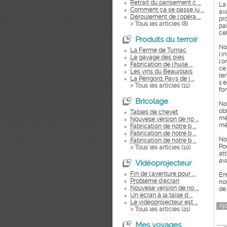
Retrait du pansement c ...
La
Comment ça se passe ju ...
av
Déroulement de l'opéra ...
pr
> Tous les articles (
8
)
pa
ce
Produits du terroir
No
La Ferme de Turnac
l'
Le gavage des oies
l'
Fabrication de l'huile ...
ce
Les vins du Beaujolais
te
La Périgord, Pays de l ...
s'é
> Tous les articles (
11
)
fon
Bricolage
No
ob
Tables de chevet
mê
Nouvelle version de no ...
mê
Fabrication de notre b ...
Fabrication de notre b ...
No
Fabrication de notre b ...
Po
> Tous les articles (
10
)
att
ava
Vidéoprojecteur
Fin de l'aventure pour ...
En
Problème d'écran
no
Nouvelle version de no ...
de
Un écran à la taille d ...
Le vidéoprojecteur est ...
Aj
> Tous les articles (
21
)
Mes voyages