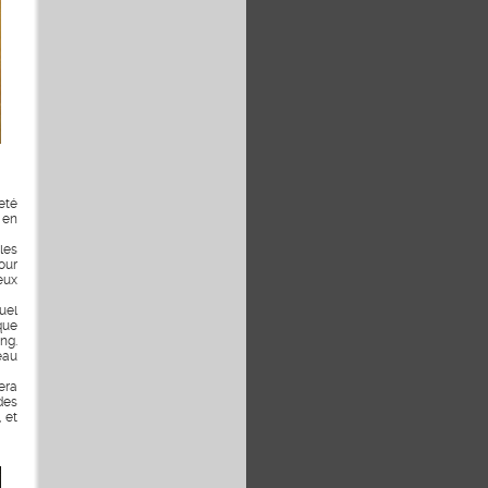
eté
 en
les
our
eux
uel
que
ng.
eau
era
des
 et