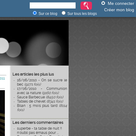
Me connecter
Créer mon blog
Sur ce blog
Sur tous les blogs
Les articles les plus lus
011
16/06/2010 - On se sucre le
bec
(9271 fois)
17/06/2010 - Communion
avec la nature
(9160 fois)
Sauce Barbecue
(8450 fois)
Tables de chevet
(8341 fois)
Bilan : 5 mois plus tard
(8114
fois)
Les derniers commentaires
superbe - ta table de nuit !!
n'oubli pas émaus pour ...