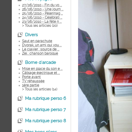
27/06/2010 - Fin du vo ...
26/06/2010 - Une journ ...
25/06/2010 - Pèlerinag ...
24/06/2010 - Célébrati ...
23/06/2010 - La fête n ...
> Tous les articles (
20
)
Divers
Saut en parachute
Dvorak, un ami qui vou ...
Le clavier : source de ...
Zel : chanson baroque
Borne d`arcade
Mise en place du son e ...
Câblage électrique et ...
Porte avant
TV réhaussée
1ère partie
> Tous les articles (
14
)
Ma rubrique perso 6
Ma rubrique perso 7
Ma rubrique perso 8