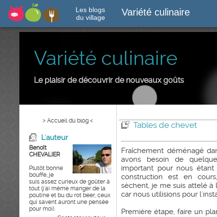
Les blogs
Variété culinaire
du village
Variété culinaire
Le plaisir de découvrir de nouveaux goûts
> Accueil du blog <
Tables de chevet
L'auteur
Benoît
Fraîchement déménagé dans
CHEVALIER
avons besoin de quelque
important pour nous étant
Plutôt bonne
bouffe, je
construction est en cour
suis assez curieux de goûter à
sèchent, je me suis attelé à
tout (j'ai même manger de la
car nous utilisions pour l'i
poutine et bu du rot beer, ceux
qui savent auront une pensée
pour moi).
Première étape, faire un pla