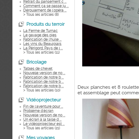
Retrait du pansement c ...
Comment ça se passe ju ...
Déroulement de l'opéra ...
> Tous les articles (
8
)
Produits du terroir
La Ferme de Turnac
Le gavage des oies
Fabrication de l'huile ...
Les vins du Beaujolais
La Périgord, Pays de l ...
> Tous les articles (
11
)
Bricolage
Tables de chevet
Nouvelle version de no ...
Fabrication de notre b ...
Fabrication de notre b ...
Fabrication de notre b ...
Deux planches et 8 roulette
> Tous les articles (
10
)
et assemblage peut commencer
Vidéoprojecteur
Fin de l'aventure pour ...
Problème d'écran
Nouvelle version de no ...
Un écran à la taille d ...
Le vidéoprojecteur est ...
> Tous les articles (
21
)
Mes voyages