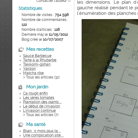
Contacter l'auteur
>>
les dimensions. Le plan d'o
gauche réalisé pendant le pe
Statistiques
l'énumération des planches né
Nombre de visites :
754 596
Nombre de commentaires :
122
Nombre d'articles :
126
Dernière màj le
11/05/2012
Blog créé le
10/07/2007
Mes recettes
Sauce Barbecue
Tarte à la Rhubarbe
Takikomi-gohan
Yakitori
Matcha rôle
> Tous les articles (
31
)
Mon jardin
Ca rougit enfin
Les 1ères tomates
Plantation des plants ...
Le début de l'invasion
L'invasion continue
> Tous les articles (
7
)
Ma santé
Bilan : 5 mois plus ta ...
Une complication site ...