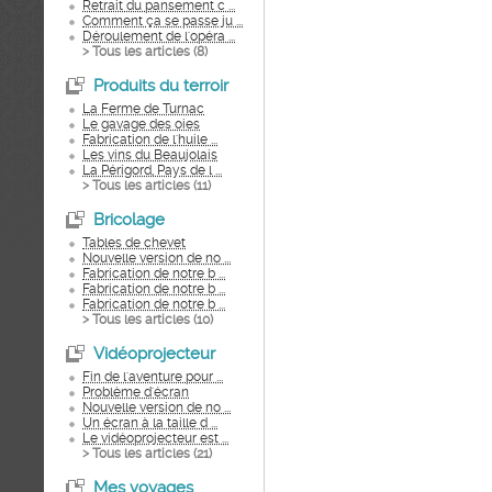
Retrait du pansement c ...
Comment ça se passe ju ...
Déroulement de l'opéra ...
> Tous les articles (
8
)
Produits du terroir
La Ferme de Turnac
Le gavage des oies
Fabrication de l'huile ...
Les vins du Beaujolais
La Périgord, Pays de l ...
> Tous les articles (
11
)
Bricolage
Tables de chevet
Nouvelle version de no ...
Fabrication de notre b ...
Fabrication de notre b ...
Fabrication de notre b ...
> Tous les articles (
10
)
Vidéoprojecteur
Fin de l'aventure pour ...
Problème d'écran
Nouvelle version de no ...
Un écran à la taille d ...
Le vidéoprojecteur est ...
> Tous les articles (
21
)
Mes voyages