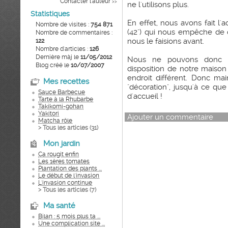
Contacter l'auteur
>>
ne l'utilisons plus.
Statistiques
En effet, nous avons fait l'
Nombre de visites :
754 871
(42") qui nous empêche de
Nombre de commentaires :
nous le faisions avant.
122
Nombre d'articles :
126
Dernière màj le
11/05/2012
Nous ne pouvons donc plu
Blog créé le
10/07/2007
disposition de notre mais
endroit différent. Donc ma
Mes recettes
"décoration", jusqu'à ce que
Sauce Barbecue
d'accueil !
Tarte à la Rhubarbe
Takikomi-gohan
Yakitori
Ajouter un commentaire
Matcha rôle
> Tous les articles (
31
)
Mon jardin
Ca rougit enfin
Les 1ères tomates
Plantation des plants ...
Le début de l'invasion
L'invasion continue
> Tous les articles (
7
)
Ma santé
Bilan : 5 mois plus ta ...
Une complication site ...