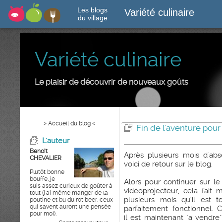
Les blogs
Variété culinaire
du village
Variété culinaire
Le plaisir de découvrir de nouveaux goûts
> Accueil du blog <
Fin de l'aventure pour
L'auteur
Benoît
Après plusieurs mois d'ab
CHEVALIER
voici de retour sur le blog.
Plutôt bonne
bouffe, je
Alors pour continuer sur le
suis assez curieux de goûter à
vidéoprojecteur, cela fait 
tout (j'ai même manger de la
plusieurs mois qu'il est t
poutine et bu du rot beer, ceux
qui savent auront une pensée
parfaitement fonctionnel. 
pour moi).
il est maintenant "a vendre