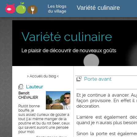
Les blogs
Variété culinaire
du village
Variété culinaire
Le plaisir de découvrir de nouveaux goûts
> Accueil du blog <
Porte avant
L'auteur
Benoît
Et je continue à avancer. Auj
CHEVALIER
façon provisoire. En effet il
décoration.
Plutôt bonne
bouffe, je
suis assez curieux de goûter à
L'arrière est également dé
tout (j'ai même manger de la
quand je n'aurais plus besoin 
poutine et bu du rot beer, ceux
qui savent auront une pensée
pour moi).
Sinon la porte est égalemen