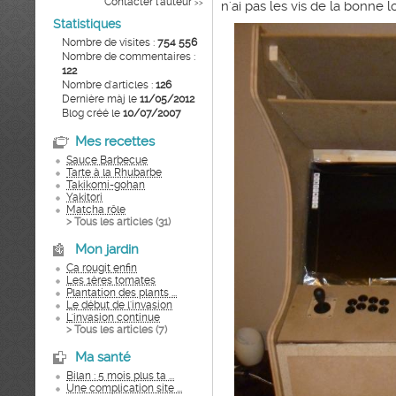
Contacter l'auteur
>>
n'ai pas les vis de la bonne l
Statistiques
Nombre de visites :
754 556
Nombre de commentaires :
122
Nombre d'articles :
126
Dernière màj le
11/05/2012
Blog créé le
10/07/2007
Mes recettes
Sauce Barbecue
Tarte à la Rhubarbe
Takikomi-gohan
Yakitori
Matcha rôle
> Tous les articles (
31
)
Mon jardin
Ca rougit enfin
Les 1ères tomates
Plantation des plants ...
Le début de l'invasion
L'invasion continue
> Tous les articles (
7
)
Ma santé
Bilan : 5 mois plus ta ...
Une complication site ...