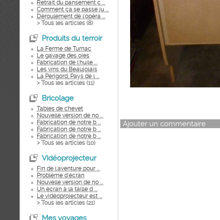
Retrait du pansement c ...
Comment ça se passe ju ...
Déroulement de l'opéra ...
> Tous les articles (
8
)
Produits du terroir
La Ferme de Turnac
Le gavage des oies
Fabrication de l'huile ...
Les vins du Beaujolais
La Périgord, Pays de l ...
> Tous les articles (
11
)
Bricolage
Tables de chevet
Nouvelle version de no ...
Fabrication de notre b ...
Ajouter un commentaire
Fabrication de notre b ...
Fabrication de notre b ...
> Tous les articles (
10
)
Vidéoprojecteur
Fin de l'aventure pour ...
Problème d'écran
Nouvelle version de no ...
Un écran à la taille d ...
Le vidéoprojecteur est ...
> Tous les articles (
21
)
Mes voyages