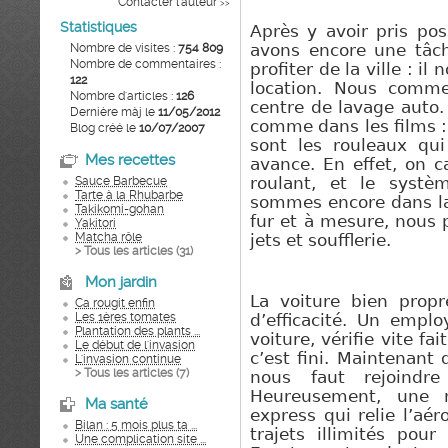
Contacter l'auteur
>>
Statistiques
Après y avoir pris po
Nombre de visites :
754 809
avons encore une tâch
Nombre de commentaires :
profiter de la ville : i
122
location. Nous com
Nombre d'articles :
126
centre de lavage auto.
Dernière màj le
11/05/2012
comme dans les films
:
Blog créé le
10/07/2007
sont les rouleaux qui
Mes recettes
avance. En effet, on c
Sauce Barbecue
roulant, et le syst
Tarte à la Rhubarbe
sommes encore dans la
Takikomi-gohan
fur et à mesure,
nous
Yakitori
Matcha rôle
jets et soufflerie.
> Tous les articles (
31
)
Mon jardin
La voiture bien propr
Ca rougit enfin
Les 1ères tomates
d’efficacité. Un empl
Plantation des plants ...
voiture, vérifie vite fa
Le début de l'invasion
c’est fini. Maintenant
L'invasion continue
> Tous les articles (
7
)
nous faut rejoindre
Heureusement, une n
Ma santé
express qui relie l’aér
Bilan : 5 mois plus ta ...
trajets illimité
s
pour 1
Une complication site ...