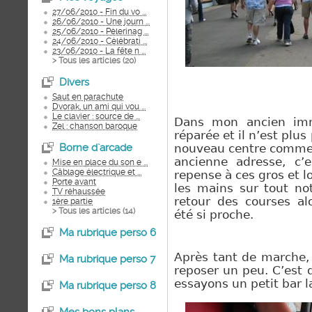
27/06/2010 - Fin du vo ...
26/06/2010 - Une journ ...
25/06/2010 - Pèlerinag ...
24/06/2010 - Célébrati ...
23/06/2010 - La fête n ...
> Tous les articles (
20
)
Divers
Saut en parachute
Dvorak, un ami qui vou ...
Le clavier : source de ...
Dans mon ancien imm
Zel : chanson baroque
réparée et il n’est plus 
Borne d`arcade
nouveau centre commer
ancienne adresse, c’
Mise en place du son e ...
Câblage électrique et ...
repense à ces gros et l
Porte avant
les mains
sur tout not
TV réhaussée
retour des courses
alo
1ère partie
> Tous les articles (
14
)
été si proche.
Ma rubrique perso 6
Après tant de marche,
Ma rubrique perso 7
reposer un peu. C’est
essayons un petit bar la
Ma rubrique perso 8