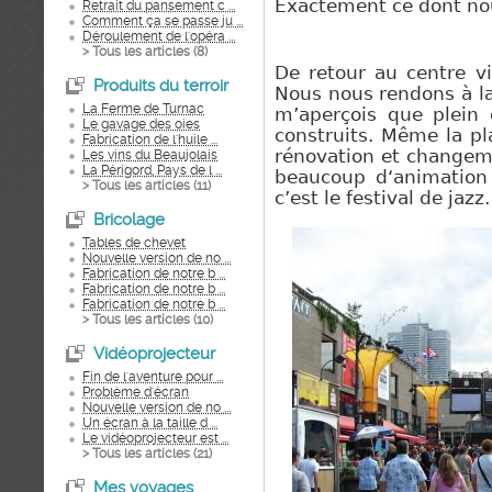
Exactement ce dont nou
Retrait du pansement c ...
Comment ça se passe ju ...
Déroulement de l'opéra ...
> Tous les articles (
8
)
De retour au centre vi
Produits du terroir
Nous nous rendons à la 
La Ferme de Turnac
m’aperçois
que plein
Le gavage des oies
construits. Même la pl
Fabrication de l'huile ...
rénovation et changeme
Les vins du Beaujolais
La Périgord, Pays de l ...
beaucoup
d‘animation
> Tous les articles (
11
)
c’est le festival de jazz.
Bricolage
Tables de chevet
Nouvelle version de no ...
Fabrication de notre b ...
Fabrication de notre b ...
Fabrication de notre b ...
> Tous les articles (
10
)
Vidéoprojecteur
Fin de l'aventure pour ...
Problème d'écran
Nouvelle version de no ...
Un écran à la taille d ...
Le vidéoprojecteur est ...
> Tous les articles (
21
)
Mes voyages