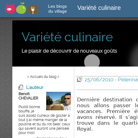
Les blogs
Variété culinaire
du village
Variété culinaire
Le plaisir de découvrir de nouveaux goûts
> Accueil du blog <
25/06/2010 - Pèlerina
L'auteur
Benoît
CHEVALIER
Dernière destination 
nous allons pass
er
le
Plutôt bonne
vacances. Première é
bouffe, je
suis assez curieux de goûter à
avons réservé. Il s’ag
tout (j'ai même manger de la
trouve dans le quart
poutine et bu du rot beer, ceux
Royal.
qui savent auront une pensée
pour moi).