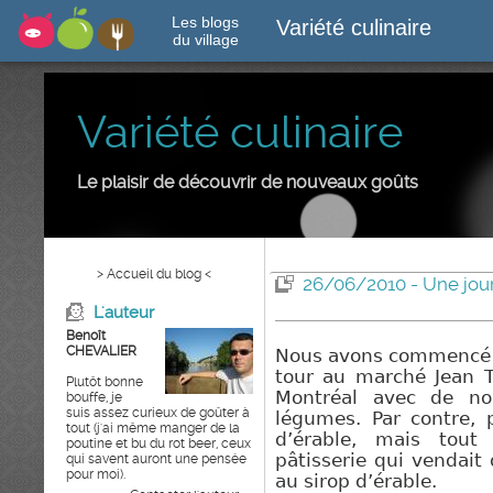
Les blogs
Variété culinaire
du village
Variété culinaire
Le plaisir de découvrir de nouveaux goûts
> Accueil du blog <
26/06/2010 - Une jour
L'auteur
Benoît
CHEVALIER
Nous avons commencé la
tour au marché Jean T
Plutôt bonne
Montréal avec de no
bouffe, je
suis assez curieux de goûter à
légumes. Par contre, 
tout (j'ai même manger de la
d’érable, mais tou
poutine et bu du rot beer, ceux
pâtisserie
qui vendait d
qui savent auront une pensée
pour moi).
au sirop d’érable.