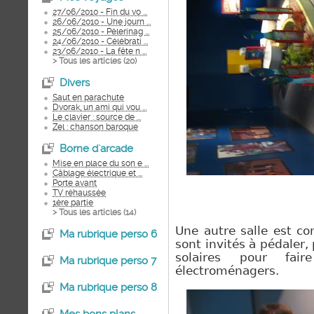
27/06/2010 - Fin du vo ...
26/06/2010 - Une journ ...
25/06/2010 - Pèlerinag ...
24/06/2010 - Célébrati ...
23/06/2010 - La fête n ...
> Tous les articles (
20
)
Divers
Saut en parachute
Dvorak, un ami qui vou ...
Le clavier : source de ...
Zel : chanson baroque
Borne d`arcade
Mise en place du son e ...
Câblage électrique et ...
Porte avant
TV réhaussée
1ère partie
> Tous les articles (
14
)
Une autre salle est co
Ma rubrique perso 6
sont invités à pédaler
,
solaires pour fair
Ma rubrique perso 7
électroménagers.
Ma rubrique perso 8