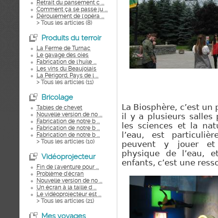
Retrait du pansement c ...
Comment ça se passe ju ...
Déroulement de l'opéra ...
> Tous les articles (
8
)
Produits du terroir
La Ferme de Turnac
Le gavage des oies
Fabrication de l'huile ...
Les vins du Beaujolais
La Périgord, Pays de l ...
> Tous les articles (
11
)
Bricolage
La Biosphère, c’est
un 
Tables de chevet
Nouvelle version de no ...
il y a plusieurs salles
Fabrication de notre b ...
les sciences et la nat
Fabrication de notre b ...
l’eau, est particuliè
Fabrication de notre b ...
> Tous les articles (
10
)
peuvent y jouer et 
physique de l’eau, e
Vidéoprojecteur
enfants, c’est une resso
Fin de l'aventure pour ...
Problème d'écran
Nouvelle version de no ...
Un écran à la taille d ...
Le vidéoprojecteur est ...
> Tous les articles (
21
)
Mes voyages