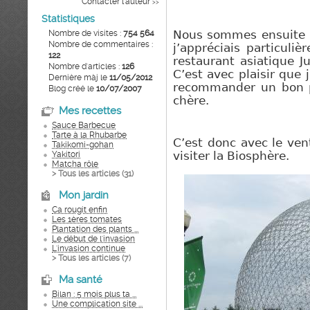
Contacter l'auteur
>>
Statistiques
Nombre de visites :
754 564
Nous sommes ensuite r
Nombre de commentaires :
j’appréciais particuliè
122
restaurant asiatique J
Nombre d'articles :
126
C’est avec plaisir que 
Dernière màj le
11/05/2012
recommand
er
un bon p
Blog créé le
10/07/2007
chère.
Mes recettes
Sauce Barbecue
Tarte à la Rhubarbe
C’est donc avec le ven
Takikomi-gohan
Yakitori
visiter la Biosphère.
Matcha rôle
> Tous les articles (
31
)
Mon jardin
Ca rougit enfin
Les 1ères tomates
Plantation des plants ...
Le début de l'invasion
L'invasion continue
> Tous les articles (
7
)
Ma santé
Bilan : 5 mois plus ta ...
Une complication site ...