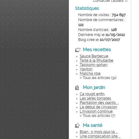
Contacter l'auteur
>>
Statistiques
Nombre de visites :
754 697
Nombre de commentaires :
122
Nombre d'articles :
126
Dernière màj le
11/05/2012
Blog créé le
10/07/2007
Mes recettes
Sauce Barbecue
Tarte à la Rhubarbe
Takikomi-gohan
Yakitori
Matcha rôle
> Tous les articles (
31
)
Mon jardin
Ca rougit enfin
Les 1ères tomates
Plantation des plants ...
Le début de l'invasion
L'invasion continue
> Tous les articles (
7
)
Ma santé
Bilan : 5 mois plus ta ...
Une complication site ...