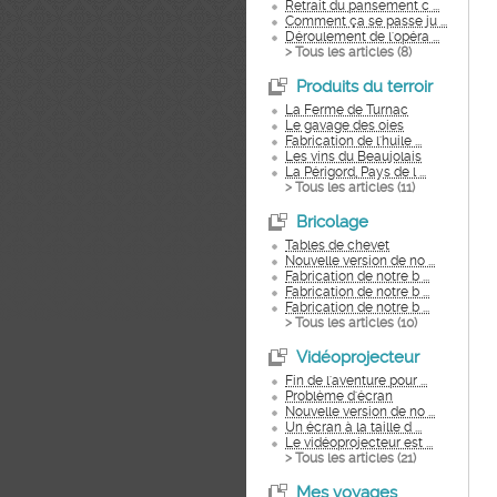
Retrait du pansement c ...
Comment ça se passe ju ...
Déroulement de l'opéra ...
> Tous les articles (
8
)
Produits du terroir
La Ferme de Turnac
Le gavage des oies
Fabrication de l'huile ...
Les vins du Beaujolais
La Périgord, Pays de l ...
> Tous les articles (
11
)
Bricolage
Tables de chevet
Nouvelle version de no ...
Fabrication de notre b ...
Fabrication de notre b ...
Fabrication de notre b ...
> Tous les articles (
10
)
Vidéoprojecteur
Fin de l'aventure pour ...
Problème d'écran
Nouvelle version de no ...
Un écran à la taille d ...
Le vidéoprojecteur est ...
> Tous les articles (
21
)
Mes voyages