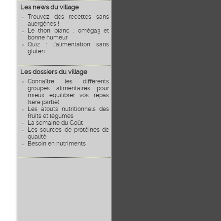
Les news du village
Trouvez des recettes sans
allergènes !
Le thon blanc : oméga3 et
bonne humeur
Quiz : l'alimentation sans
gluten
Les dossiers du village
Connaître les différents
groupes alimentaires pour
mieux équilibrer vos repas
(1ère partie)
Les atouts nutritionnels des
fruits et légumes
La semaine du Goût
Les sources de protéines de
qualité
Besoin en nutriments