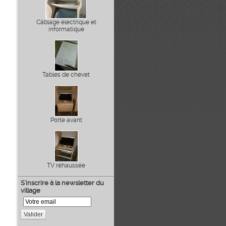
Câblage électrique et
informatique
Tables de chevet
Porte avant
TV réhaussée
S'inscrire à la newsletter du
village
Valider