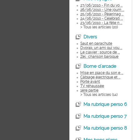
27/06/2010 - Fin du vo ...
26/06/2010 - Une journ ...
25/06/2010 - Pèlerinag ...
24/06/2010 - Célébrati ...
23/06/2010 - La fête n ...
> Tous les articles (
20
)
Divers
Saut en parachute
Dvorak, un ami qui vou ...
Le clavier : source de ...
Zel : chanson baroque
Borne d`arcade
Mise en place du son e ...
Câblage électrique et ...
Porte avant
TV réhaussée
1ère partie
> Tous les articles (
14
)
Ma rubrique perso 6
Ma rubrique perso 7
Ma rubrique perso 8