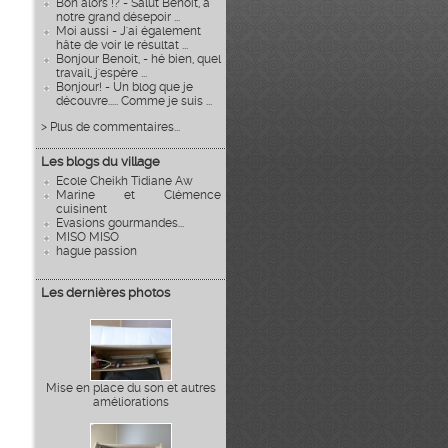
Bon alors !? - Salut Benoît, à
notre grand désepoir ...
Moi aussi - J'ai également
hâte de voir le résultat ...
Bonjour Benoit, - hé bien, quel
travail, j'espère ...
Bonjour! - Un blog que je
découvre..... Comme je suis ...
> Plus de commentaires...
Les blogs du village
Ecole Cheikh Tidiane Aw
Marine et Clémence
cuisinent
Evasions gourmandes...
MISO MISO
hague passion
Les dernières photos
Mise en place du son et autres
améliorations