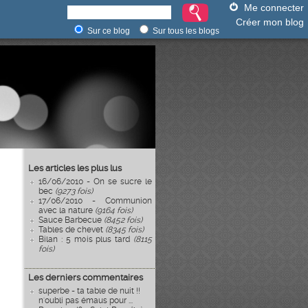
Me connecter
Créer mon blog
Sur ce blog
Sur tous les blogs
Les articles les plus lus
16/06/2010 - On se sucre le
bec
(9273 fois)
17/06/2010 - Communion
avec la nature
(9164 fois)
Sauce Barbecue
(8452 fois)
Tables de chevet
(8345 fois)
Bilan : 5 mois plus tard
(8115
fois)
Les derniers commentaires
superbe - ta table de nuit !!
n'oubli pas émaus pour ...