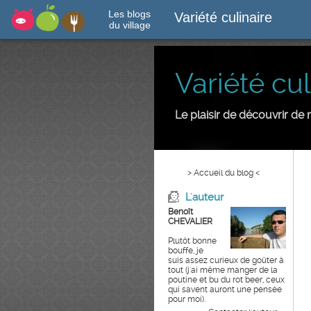
Les blogs
Variété culinaire
du village
Variété cul
Le plaisir de découvrir d
> Accueil du blog <
L'auteur
Benoît
CHEVALIER
Plutôt bonne
bouffe, je
suis assez curieux de goûter à
tout (j'ai même manger de la
poutine et bu du rot beer, ceux
qui savent auront une pensée
pour moi).