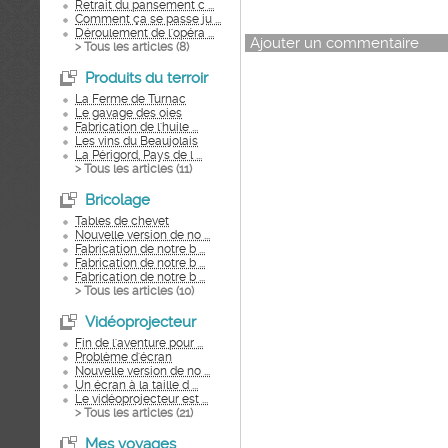
Retrait du pansement c ...
Comment ça se passe ju ...
Déroulement de l'opéra ...
Ajouter un commentaire
> Tous les articles (
8
)
Produits du terroir
La Ferme de Turnac
Le gavage des oies
Fabrication de l'huile ...
Les vins du Beaujolais
La Périgord, Pays de l ...
> Tous les articles (
11
)
Bricolage
Tables de chevet
Nouvelle version de no ...
Fabrication de notre b ...
Fabrication de notre b ...
Fabrication de notre b ...
> Tous les articles (
10
)
Vidéoprojecteur
Fin de l'aventure pour ...
Problème d'écran
Nouvelle version de no ...
Un écran à la taille d ...
Le vidéoprojecteur est ...
> Tous les articles (
21
)
Mes voyages