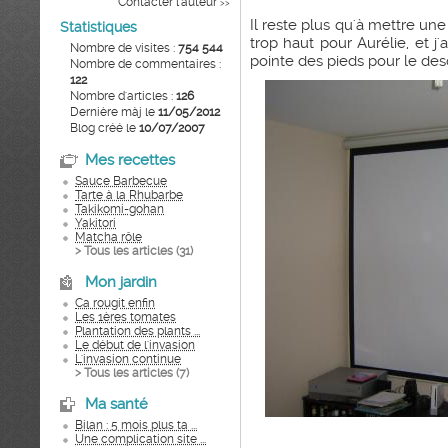
Contacter l'auteur
>>
Il reste plus qu'à mettre une 
Statistiques
trop haut pour Aurélie, et j
Nombre de visites :
754 544
pointe des pieds pour le de
Nombre de commentaires :
122
Nombre d'articles :
126
Dernière màj le
11/05/2012
Blog créé le
10/07/2007
Mes recettes
Sauce Barbecue
Tarte à la Rhubarbe
Takikomi-gohan
Yakitori
Matcha rôle
> Tous les articles (
31
)
Mon jardin
Ca rougit enfin
Les 1ères tomates
Plantation des plants ...
Le début de l'invasion
L'invasion continue
> Tous les articles (
7
)
Ma santé
Bilan : 5 mois plus ta ...
Une complication site ...