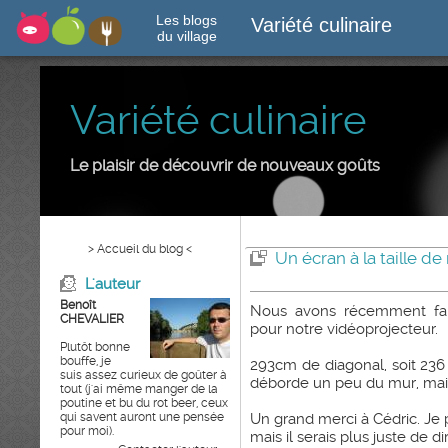
Les blogs
Variété culinaire
du village
Variété culinaire
Le plaisir de découvrir de nouveaux goûts
> Accueil du blog <
Un écran à la taille d
L'auteur
Benoît
Nous avons récemment fait 
CHEVALIER
pour notre vidéoprojecteur.
Plutôt bonne
bouffe, je
293cm de diagonal, soit 23
suis assez curieux de goûter à
déborde un peu du mur, mai
tout (j'ai même manger de la
poutine et bu du rot beer, ceux
qui savent auront une pensée
Un grand merci à Cédric. Je p
pour moi).
mais il serais plus juste de dire