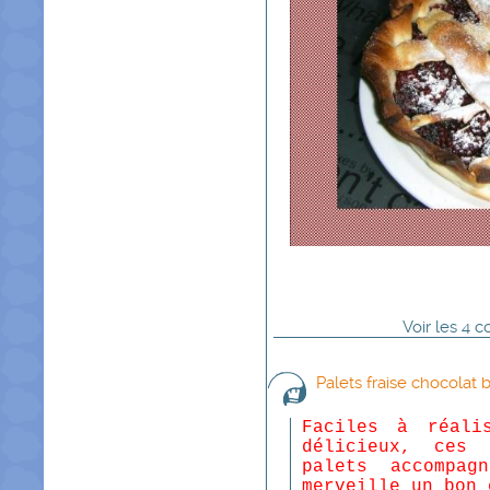
Voir
les
4
co
Palets fraise chocolat 
Faciles à réali
délicieux, ces 
palets accompag
merveille un bon 