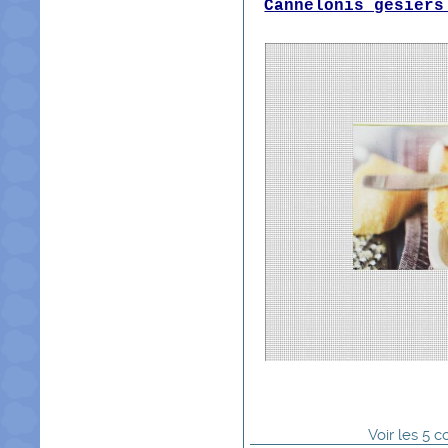
C
annelonis gésiers
Voir
les
5
co