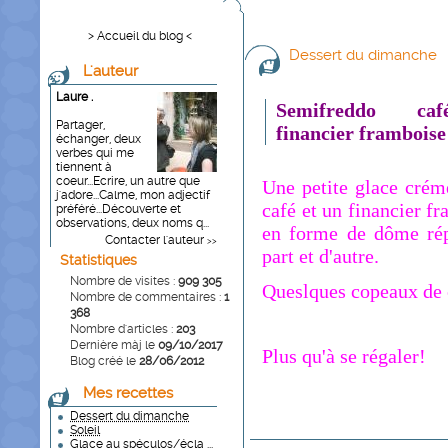
> Accueil du blog <
Dessert du dimanche
L'auteur
Laure .
Semifreddo ca
Partager,
financier framboise
échanger, deux
verbes qui me
tiennent à
coeur...Ecrire, un autre que
Une petite glace crém
j'adore...Calme, mon adjectif
café et un financier f
préféré...Découverte et
observations, deux noms q...
en forme de dôme rép
Contacter l'auteur
>>
part et d'autre.
Statistiques
Nombre de visites :
909 305
Queslques copeaux de c
Nombre de commentaires :
1
368
Nombre d'articles :
203
Dernière màj le
09/10/2017
Plus qu'à se régaler!
Blog créé le
28/06/2012
Mes recettes
Dessert du dimanche
Soleil
Glace au spéculos/écla ...