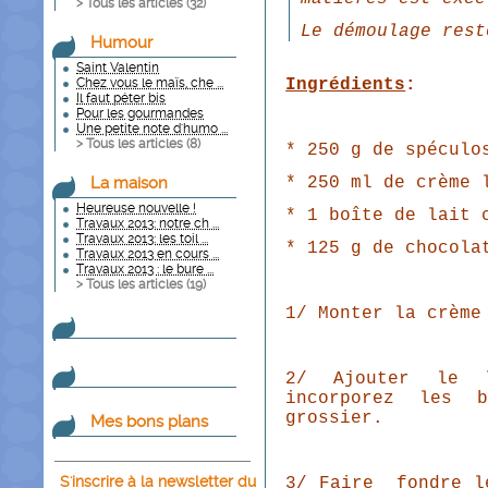
> Tous les articles (
32
)
Le démoulage rest
Humour
Saint Valentin
Chez vous le maïs, che ...
Ingrédients
:
Il faut péter bis
Pour les gourmandes
Une petite note d'humo ...
> Tous les articles (
8
)
* 250 g de spéculo
La maison
* 250 ml de crème 
Heureuse nouvelle !
* 1 boîte de lait 
Travaux 2013: notre ch ...
Travaux 2013: les toil ...
* 125 g de chocola
Travaux 2013 en cours ...
Travaux 2013 : le bure ...
> Tous les articles (
19
)
1/ Monter la crème
2/ Ajouter le l
incorporez les 
grossier.
Mes bons plans
S'inscrire à la newsletter du
3/ Faire fondre l