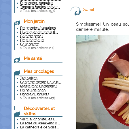
Dimanche tranquille
Tomates farcies chèvre ...
Soleil
> Tous les articles (
57
)
Mon jardin
Simplissime! Un beau sol
De grandes évolutions
dernière minute.
Hiver quand tu nous ti ...
Comme prévu
De super fleurs
Belle soirée
> Tous les articles (
12
)
Ma santé
Mes bricolages
Trouvailles
Baptême thème Hello Ki ...
Maître mot: Harmonie !
Un peu de brico
Encore du boulot !
> Tous les articles (
47
)
Découvertes et
visites
Vaux le Vicomte: les i ...
La foire du week-end d ...
La cathédrale de Soiss ...