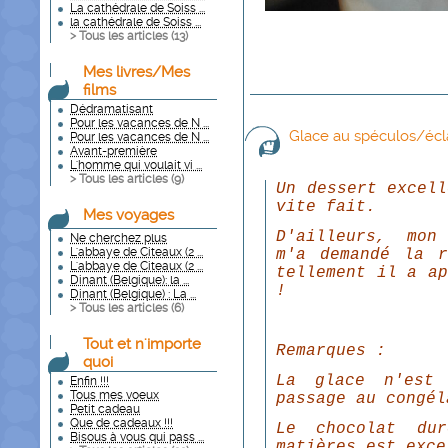
La cathédrale de Soiss ...
la cathédrale de Soiss ...
> Tous les articles (
13
)
Mes livres/Mes
films
Dédramatisant
Pour les vacances de N ...
Glace au spéculos/écl
Pour les vacances de N ...
Avant-première
L'homme qui voulait vi ...
> Tous les articles (
9
)
Un dessert excell
vite fait.
Mes voyages
D'ailleurs, mon
Ne cherchez plus
L'abbaye de Citeaux (2 ...
m'a demandé la r
L'abbaye de Citeaux (2 ...
tellement il a ap
Dinant (Belgique): la ...
!
Dinant (Belgique) : La ...
> Tous les articles (
6
)
Tout et n'importe
Remarques :
quoi
La glace n'est
Enfin !!!
Tous mes voeux
passage au congél
Petit cadeau
Que de cadeaux !!!
Le chocolat du
Bisous à vous qui pass ...
matières est exce