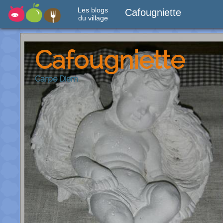
Les blogs
Cafougniette
du village
Cafougniette
Carpe Diem