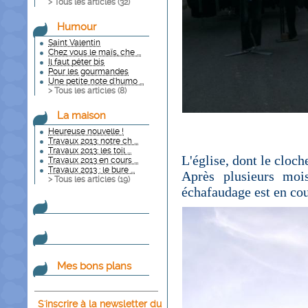
> Tous les articles (
32
)
Humour
Saint Valentin
Chez vous le maïs, che ...
Il faut péter bis
Pour les gourmandes
Une petite note d'humo ...
> Tous les articles (
8
)
La maison
Heureuse nouvelle !
Travaux 2013: notre ch ...
Travaux 2013: les toil ...
L'église, dont le cloch
Travaux 2013 en cours ...
Travaux 2013 : le bure ...
Après plusieurs moi
> Tous les articles (
19
)
échafaudage est en co
Mes bons plans
S'inscrire à la newsletter du