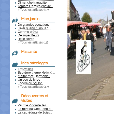
Dimanche tranquille
Tomates farcies chèvre ...
> Tous les articles (
57
)
Mon jardin
De grandes évolutions
Hiver quand tu nous ti ...
Comme prévu
De super fleurs
Belle soirée
> Tous les articles (
12
)
Ma santé
Mes bricolages
Trouvailles
Baptême thème Hello Ki ...
Maître mot: Harmonie !
Un peu de brico
Encore du boulot !
> Tous les articles (
47
)
Découvertes et
visites
Vaux le Vicomte: les i ...
La foire du week-end d ...
La cathédrale de Soiss ...