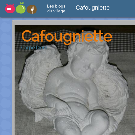
Les blogs
Cafougniette
du village
Cafougniette
Carpe Diem