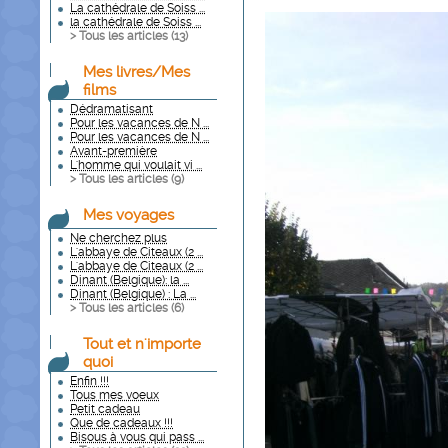
La cathédrale de Soiss ...
la cathédrale de Soiss ...
> Tous les articles (
13
)
Mes livres/Mes
films
Dédramatisant
Pour les vacances de N ...
Pour les vacances de N ...
Avant-première
L'homme qui voulait vi ...
> Tous les articles (
9
)
Mes voyages
Ne cherchez plus
L'abbaye de Citeaux (2 ...
L'abbaye de Citeaux (2 ...
Dinant (Belgique): la ...
Dinant (Belgique) : La ...
> Tous les articles (
6
)
Tout et n'importe
quoi
Enfin !!!
Tous mes voeux
Petit cadeau
Que de cadeaux !!!
Bisous à vous qui pass ...