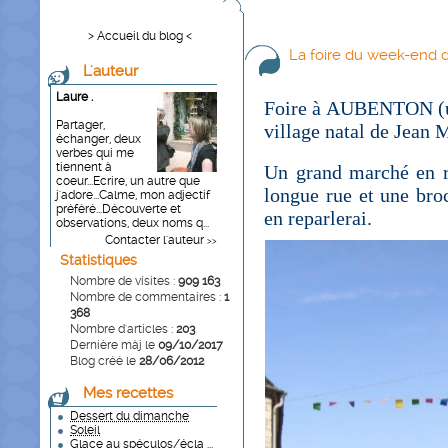
> Accueil du blog <
La foire du week-end d
L'auteur
Laure .
Foire à AUBENTON (un 
Partager,
village natal de Jean
échanger, deux
verbes qui me
tiennent à
Un grand marché en ré
coeur...Ecrire, un autre que
longue rue
et une bro
j'adore...Calme, mon adjectif
préféré...Découverte et
en reparlerai.
observations, deux noms q...
Contacter l'auteur
>>
Statistiques
Nombre de visites :
909 163
Nombre de commentaires :
1
368
Nombre d'articles :
203
Dernière màj le
09/10/2017
Blog créé le
28/06/2012
Mes recettes
Dessert du dimanche
Soleil
Glace au spéculos/écla ...