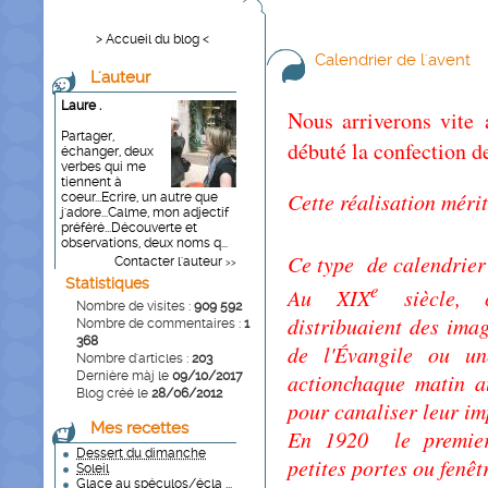
> Accueil du blog <
Calendrier de l'avent
L'auteur
Laure .
Nous arriverons vite
Partager,
débuté la confection 
échanger, deux
verbes qui me
tiennent à
Cette réalisation méri
coeur...Ecrire, un autre que
j'adore...Calme, mon adjectif
préféré...Découverte et
observations, deux noms q...
Ce type de calendrier
Contacter l'auteur
>>
Statistiques
e
Au XIX
siècle, ce
Nombre de visites :
909 592
distribuaient des ima
Nombre de commentaires :
1
368
de l'Évangile ou un
Nombre d'articles :
203
actionchaque matin a
Dernière màj le
09/10/2017
Blog créé le
28/06/2012
pour canaliser leur im
Mes recettes
En 1920 le premier 
Dessert du dimanche
petites portes ou fenêt
Soleil
Glace au spéculos/écla ...