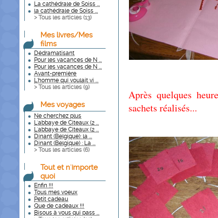
La cathédrale de Soiss ...
la cathédrale de Soiss ...
> Tous les articles (
13
)
Mes livres/Mes
films
Dédramatisant
Pour les vacances de N ...
Pour les vacances de N ...
Avant-première
L'homme qui voulait vi ...
> Tous les articles (
9
)
Après quelques heure
Mes voyages
sachets réalisés...
Ne cherchez plus
L'abbaye de Citeaux (2 ...
L'abbaye de Citeaux (2 ...
Dinant (Belgique): la ...
Dinant (Belgique) : La ...
> Tous les articles (
6
)
Tout et n'importe
quoi
Enfin !!!
Tous mes voeux
Petit cadeau
Que de cadeaux !!!
Bisous à vous qui pass ...