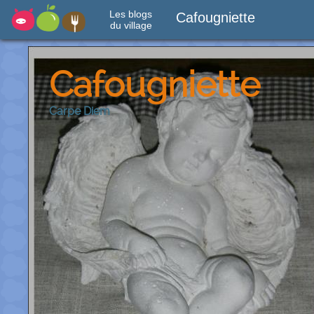
Les blogs
Cafougniette
du village
Cafougniette
Carpe Diem