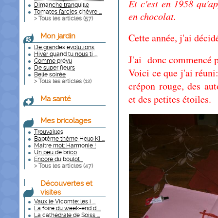
Et c'est en 1958 qu'ap
Dimanche tranquille
Tomates farcies chèvre ...
en chocolat.
> Tous les articles (
57
)
Cette année, j'ai décid
Mon jardin
De grandes évolutions
Hiver quand tu nous ti ...
J'ai donc commencé p
Comme prévu
De super fleurs
Voici ce que j'ai réuni
Belle soirée
> Tous les articles (
12
)
crépon rouge, des auto
et des petites étoiles.
Ma santé
Mes bricolages
Trouvailles
Baptême thème Hello Ki ...
Maître mot: Harmonie !
Un peu de brico
Encore du boulot !
> Tous les articles (
47
)
Découvertes et
visites
Vaux le Vicomte: les i ...
La foire du week-end d ...
La cathédrale de Soiss ...