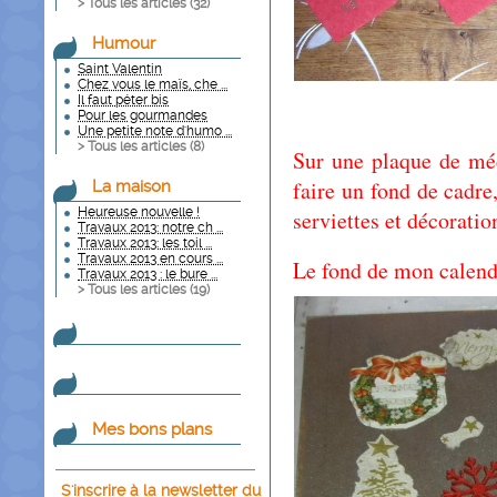
> Tous les articles (
32
)
Humour
Saint Valentin
Chez vous le maïs, che ...
Il faut péter bis
Pour les gourmandes
Une petite note d'humo ...
> Tous les articles (
8
)
Sur une plaque de mé
faire un fond de cadre,
La maison
Heureuse nouvelle !
serviettes et décoratio
Travaux 2013: notre ch ...
Travaux 2013: les toil ...
Travaux 2013 en cours ...
Le fond de mon calendr
Travaux 2013 : le bure ...
> Tous les articles (
19
)
Mes bons plans
S'inscrire à la newsletter du