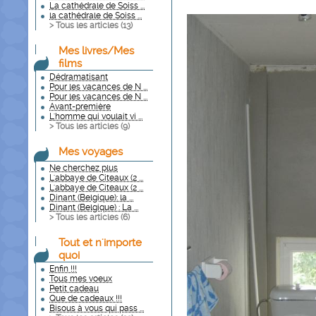
La cathédrale de Soiss ...
la cathédrale de Soiss ...
> Tous les articles (
13
)
Mes livres/Mes
films
Dédramatisant
Pour les vacances de N ...
Pour les vacances de N ...
Avant-première
L'homme qui voulait vi ...
> Tous les articles (
9
)
Mes voyages
Ne cherchez plus
L'abbaye de Citeaux (2 ...
L'abbaye de Citeaux (2 ...
Dinant (Belgique): la ...
Dinant (Belgique) : La ...
> Tous les articles (
6
)
Tout et n'importe
quoi
Enfin !!!
Tous mes voeux
Petit cadeau
Que de cadeaux !!!
Bisous à vous qui pass ...