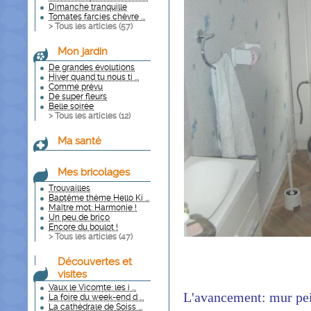
Dimanche tranquille
Tomates farcies chèvre ...
> Tous les articles (
57
)
Mon jardin
De grandes évolutions
Hiver quand tu nous ti ...
Comme prévu
De super fleurs
Belle soirée
> Tous les articles (
12
)
Ma santé
Mes bricolages
Trouvailles
Baptême thème Hello Ki ...
Maître mot: Harmonie !
Un peu de brico
Encore du boulot !
> Tous les articles (
47
)
Découvertes et
visites
Vaux le Vicomte: les i ...
L'avancement: mur pein
La foire du week-end d ...
La cathédrale de Soiss ...