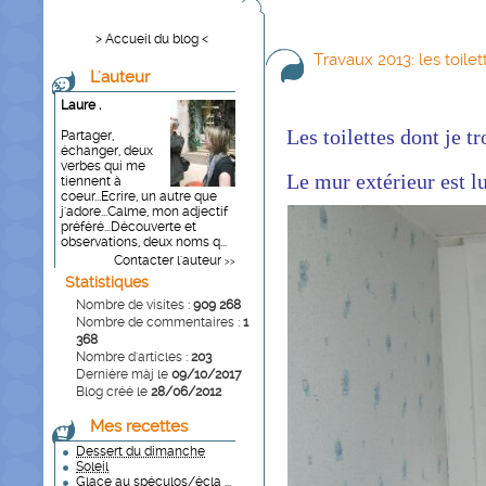
> Accueil du blog <
Travaux 2013: les toilet
L'auteur
Laure .
L
es toilettes d
ont je t
Partager,
échanger, deux
verbes qui me
Le mur extérieur est lu
tiennent à
coeur...Ecrire, un autre que
j'adore...Calme, mon adjectif
préféré...Découverte et
observations, deux noms q...
Contacter l'auteur
>>
Statistiques
Nombre de visites :
909 268
Nombre de commentaires :
1
368
Nombre d'articles :
203
Dernière màj le
09/10/2017
Blog créé le
28/06/2012
Mes recettes
Dessert du dimanche
Soleil
Glace au spéculos/écla ...