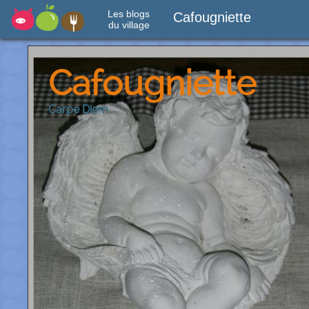
Les blogs
Cafougniette
du village
Cafougniette
Carpe Diem