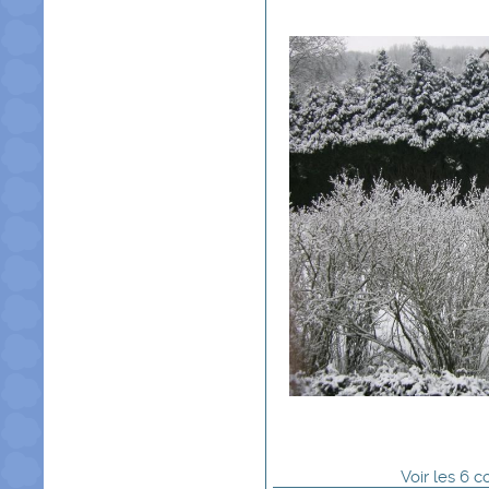
Voir
les
6
co