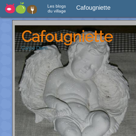
Les blogs
Cafougniette
du village
Cafougniette
Carpe Diem