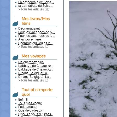
La cathédrale de Soiss ...
la cathédrale de Soiss ...
> Tous les articles (
13
)
Mes livres/Mes
films
Dédramatisant
Pour les vacances de N ...
Pour les vacances de N ...
Avant-première
L'homme qui voulait vi ...
> Tous les articles (
9
)
Mes voyages
Ne cherchez plus
L'abbaye de Citeaux (2 ...
L'abbaye de Citeaux (2 ...
Dinant (Belgique): la ...
Dinant (Belgique) : La ...
> Tous les articles (
6
)
Tout et n'importe
quoi
Enfin !!!
Tous mes voeux
Petit cadeau
Que de cadeaux !!!
Bisous à vous qui pass ...