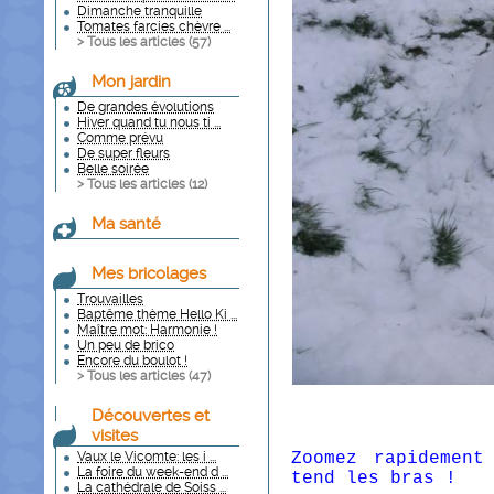
Dimanche tranquille
Tomates farcies chèvre ...
> Tous les articles (
57
)
Mon jardin
De grandes évolutions
Hiver quand tu nous ti ...
Comme prévu
De super fleurs
Belle soirée
> Tous les articles (
12
)
Ma santé
Mes bricolages
Trouvailles
Baptême thème Hello Ki ...
Maître mot: Harmonie !
Un peu de brico
Encore du boulot !
> Tous les articles (
47
)
Découvertes et
visites
Vaux le Vicomte: les i ...
Zoomez rapidemen
La foire du week-end d ...
tend les bras !
La cathédrale de Soiss ...