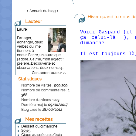
> Accueil du blog <
Hiver quand tu nous tie
L'auteur
Laure .
Voici Gaspard (il 
ça celui-là !), 
Partager,
échanger, deux
dimanche.
verbes qui me
tiennent à
Il est toujours là
coeur...Ecrire, un autre que
j'adore...Calme, mon adjectif
préféré...Découverte et
observations, deux noms q...
Contacter l'auteur
>>
Statistiques
Nombre de visites :
909 309
Nombre de commentaires :
1
368
Nombre d'articles :
203
Dernière màj le
09/10/2017
Blog créé le
28/06/2012
Mes recettes
Dessert du dimanche
Soleil
Glace au spéculos/écla ...