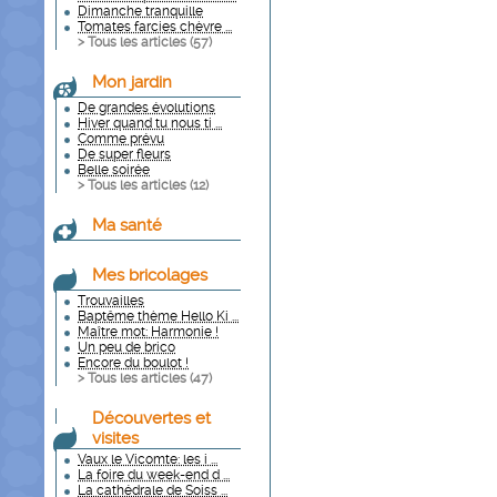
Dimanche tranquille
Tomates farcies chèvre ...
> Tous les articles (
57
)
Mon jardin
De grandes évolutions
Hiver quand tu nous ti ...
Comme prévu
De super fleurs
Belle soirée
> Tous les articles (
12
)
Ma santé
Mes bricolages
Trouvailles
Baptême thème Hello Ki ...
Maître mot: Harmonie !
Un peu de brico
Encore du boulot !
> Tous les articles (
47
)
Découvertes et
visites
Vaux le Vicomte: les i ...
La foire du week-end d ...
La cathédrale de Soiss ...