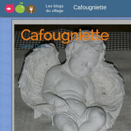
Les blogs
Cafougniette
du village
Cafougniette
Carpe Diem