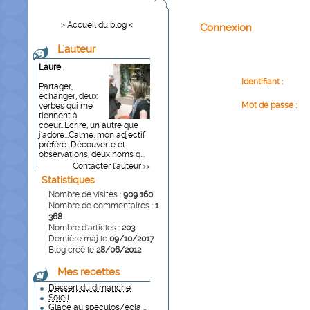
> Accueil du blog <
Connexion
L'auteur
Laure .
Identifiant :
Partager,
échanger, deux
Mot de passe :
verbes qui me
tiennent à
coeur...Ecrire, un autre que
j'adore...Calme, mon adjectif
préféré...Découverte et
observations, deux noms q...
Contacter l'auteur
>>
Statistiques
Nombre de visites :
909 160
Nombre de commentaires :
1
368
Nombre d'articles :
203
Dernière màj le
09/10/2017
Blog créé le
28/06/2012
Mes recettes
Dessert du dimanche
Soleil
Glace au spéculos/écla ...