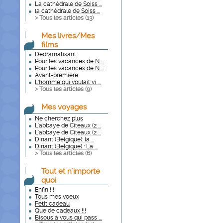
La cathédrale de Soiss ...
la cathédrale de Soiss ...
> Tous les articles (
13
)
Mes livres/Mes
films
Dédramatisant
Pour les vacances de N ...
Pour les vacances de N ...
Avant-première
L'homme qui voulait vi ...
> Tous les articles (
9
)
Mes voyages
Ne cherchez plus
L'abbaye de Citeaux (2 ...
L'abbaye de Citeaux (2 ...
Dinant (Belgique): la ...
Dinant (Belgique) : La ...
> Tous les articles (
6
)
Tout et n'importe
quoi
Enfin !!!
Tous mes voeux
Petit cadeau
Que de cadeaux !!!
Bisous à vous qui pass ...