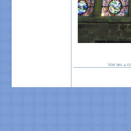
Voir
les
4
co