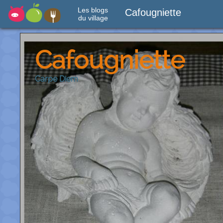
Les blogs
Cafougniette
du village
Cafougniette
Carpe Diem