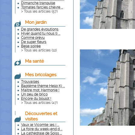
Dimanche tranquille
Tomates farcies chèvre ...
> Tous les articles (
57
)
Mon jardin
De grandes évolutions
Hiver quand tu nous ti ...
Comme prévu
De super fleurs
Belle soirée
> Tous les articles (
12
)
Ma santé
Mes bricolages
Trouvailles
Baptême thème Hello Ki ...
Maître mot: Harmonie !
Un peu de brico
Encore du boulot !
> Tous les articles (
47
)
Découvertes et
visites
Vaux le Vicomte: les i ...
La foire du week-end d ...
La cathédrale de Soiss ...