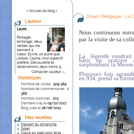
> Accueil du blog <
Dinant (Belgique) : La
L'auteur
Laure .
Nous continuons notre 
Partager,
par la visite de sa coll
échanger, deux
verbes qui me
tiennent à
coeur...Ecrire, un autre que
La légende voudrait 
j'adore...Calme, mon adjectif
bâtit un oratoire
préféré...Découverte et
surplombant la Meuse
observations, deux noms q...
Contacter l'auteur
>>
Plusieurs fois agrandi
en 934, prend sa forme
Statistiques
Nombre de visites :
909 389
Nombre de commentaires :
1
368
Nombre d'articles :
203
Dernière màj le
09/10/2017
Blog créé le
28/06/2012
Mes recettes
Dessert du dimanche
Soleil
Glace au spéculos/écla ...