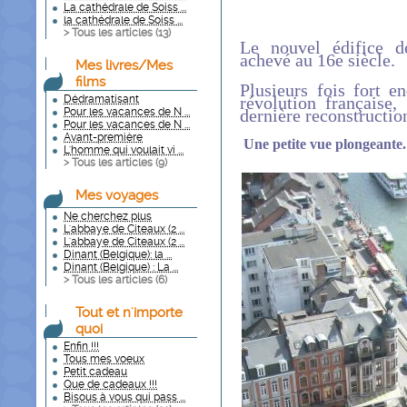
La cathédrale de Soiss ...
la cathédrale de Soiss ...
> Tous les articles (
13
)
Le nouvel édifice de
achevé au 16e siècle.
Mes livres/Mes
films
Plusieurs fois fort 
révolution française
Dédramatisant
dernière reconstructio
Pour les vacances de N ...
Pour les vacances de N ...
Avant-première
Une petite vue plongeante.
L'homme qui voulait vi ...
> Tous les articles (
9
)
Mes voyages
Ne cherchez plus
L'abbaye de Citeaux (2 ...
L'abbaye de Citeaux (2 ...
Dinant (Belgique): la ...
Dinant (Belgique) : La ...
> Tous les articles (
6
)
Tout et n'importe
quoi
Enfin !!!
Tous mes voeux
Petit cadeau
Que de cadeaux !!!
Bisous à vous qui pass ...