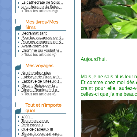
La cathédrale de Soiss ...
la cathédrale de Soiss ...
> Tous les articles (
13
)
Mes livres/Mes
films
Dédramatisant
Pour les vacances de N ...
Pour les vacances de N ...
Avant-première
L'homme qui voulait vi ...
> Tous les articles (
9
)
Aujourd'hui.
Mes voyages
Ne cherchez plus
Mais je ne sais plus leur 
L'abbaye de Citeaux (2 ...
L'abbaye de Citeaux (2 ...
Et comme chez moi dès que
Dinant (Belgique): la ...
craint pour elle, auriez
Dinant (Belgique) : La ...
celles-ci que j'aime beau
> Tous les articles (
6
)
Tout et n'importe
quoi
Enfin !!!
Tous mes voeux
Petit cadeau
Que de cadeaux !!!
Bisous à vous qui pass ...