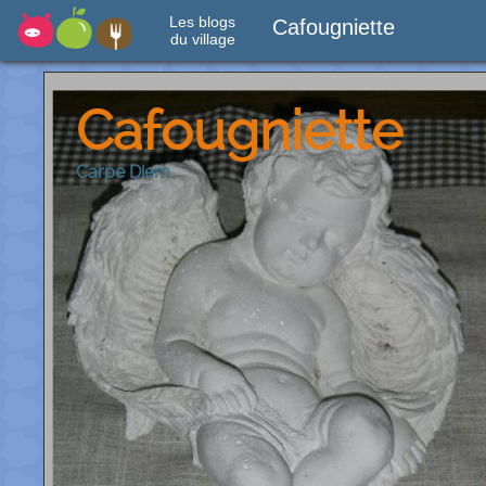
Les blogs
Cafougniette
du village
Cafougniette
Carpe Diem