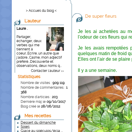
> Accueil du blog <
De super fleurs
L'auteur
Laure .
Je les ai achetées au m
l'odeur de ces fleurs qui 
Partager,
échanger, deux
verbes qui me
Je les avais rempotées p
tiennent à
quelques matin de froid 
coeur...Ecrire, un autre que
j'adore...Calme, mon adjectif
Elles ont l'air de se plaire 
préféré...Découverte et
observations, deux noms q...
Il y a une semaine.
Contacter l'auteur
>>
Statistiques
Nombre de visites :
909 119
Nombre de commentaires :
1
368
Nombre d'articles :
203
Dernière màj le
09/10/2017
Blog créé le
28/06/2012
Mes recettes
Dessert du dimanche
Soleil
Glace au spéculos/écla ...