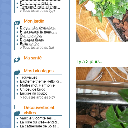
Dimanche tranquille
Tomates farcies chèvre ...
> Tous les articles (
57
)
Mon jardin
De grandes évolutions
Hiver quand tu nous ti ...
Comme prévu
De super fleurs
Belle soirée
> Tous les articles (
12
)
Ma santé
Il y a 3 jours..
Mes bricolages
Trouvailles
Baptême thème Hello Ki ...
Maître mot: Harmonie !
Un peu de brico
Encore du boulot !
> Tous les articles (
47
)
Découvertes et
visites
Vaux le Vicomte: les i ...
La foire du week-end d ...
La cathédrale de Soiss ...