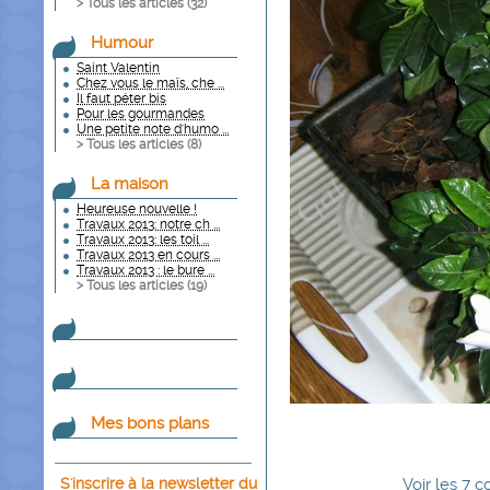
> Tous les articles (
32
)
Humour
Saint Valentin
Chez vous le maïs, che ...
Il faut péter bis
Pour les gourmandes
Une petite note d'humo ...
> Tous les articles (
8
)
La maison
Heureuse nouvelle !
Travaux 2013: notre ch ...
Travaux 2013: les toil ...
Travaux 2013 en cours ...
Travaux 2013 : le bure ...
> Tous les articles (
19
)
Mes bons plans
S'inscrire à la newsletter du
Voir
les
7
co