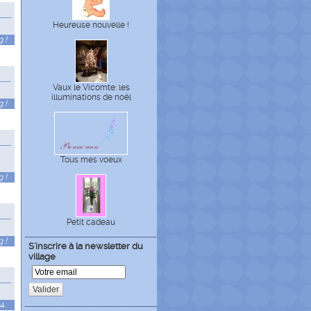
Heureuse nouvelle !
 !
Vaux le Vicomte: les
illuminations de noël
 !
Tous mes voeux
 !
Petit cadeau
 !
S'inscrire à la newsletter du
village
Valider
04