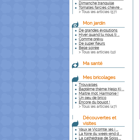
Dimanche tranquille
Tomates farcies chèvre ...
> Tous les articles (
57
)
Mon jardin
De grandes évolutions
Hiver quand tu nous ti ...
Comme prévu
De super fleurs
Belle soirée
> Tous les articles (
12
)
Ma santé
Mes bricolages
Trouvailles
Baptême thème Hello Ki ...
Maître mot: Harmonie !
Un peu de brico
Encore du boulot !
> Tous les articles (
47
)
Découvertes et
visites
Vaux le Vicomte: les i ...
La foire du week-end d ...
La cathédrale de Soiss ...