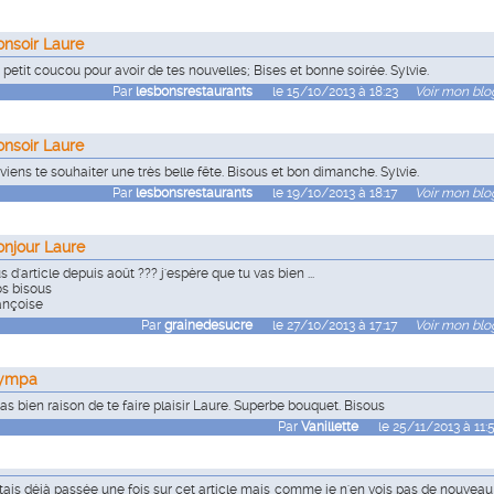
onsoir Laure
 petit coucou pour avoir de tes nouvelles; Bises et bonne soirée. Sylvie.
Par
lesbonsrestaurants
le 15/10/2013 à 18:23
Voir mon blog
onsoir Laure
 viens te souhaiter une très belle fête. Bisous et bon dimanche. Sylvie.
Par
lesbonsrestaurants
le 19/10/2013 à 18:17
Voir mon blog
onjour Laure
s d'article depuis août ??? j'espère que tu vas bien ...
os bisous
ançoise
Par
grainedesucre
le 27/10/2013 à 17:17
Voir mon blog
ympa
 as bien raison de te faire plaisir Laure. Superbe bouquet. Bisous
Par
Vanillette
le 25/11/2013 à 11:
étais déjà passée une fois sur cet article mais comme je n'en vois pas de nouveau 