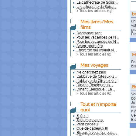
La cathédrale de Soiss ...
la cathédrale de Soiss ...
> Tous les articles (
13
)
b
Mes livres/Mes
un 
vot
films
gr
Dédramatisant
Fr
Pour les vacances de N ...
Pour les vacances de N ...
Avant-première
L'homme qui voulait vi ...
> Tous les articles (
9
)
M
Po
Mes voyages
bis
Ne cherchez plus
L'abbaye de Citeaux (2 ...
L'abbaye de Citeaux (2 ...
Dinant (Belgique): la ...
B
Dinant (Belgique) : La ...
> Tous les articles (
6
)
Vo
bo
Je
Tout et n'importe
co
quoi
n'
Ce
Enfin !!!
Bi
Tous mes voeux
Petit cadeau
Que de cadeaux !!!
Bisous à vous qui pass ...