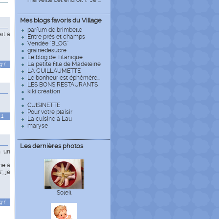
merveille cet endroit !. Je ...
Mes blogs favoris du Village
parfum de brimbelle
it à
Entre prés et champs
Vendée "BLOG"
grainedesucre
Le blog de Titanique
 !
La petite fille de Madeleine
LA GUILLAUMETTE
Le bonheur est éphémère...
LES BONS RESTAURANTS
kiki création
CUISINETTE
Pour votre plaisir
41
La cuisine à Lau
maryse
Les dernières photos
n un
ne à
, je
Soleil
 !