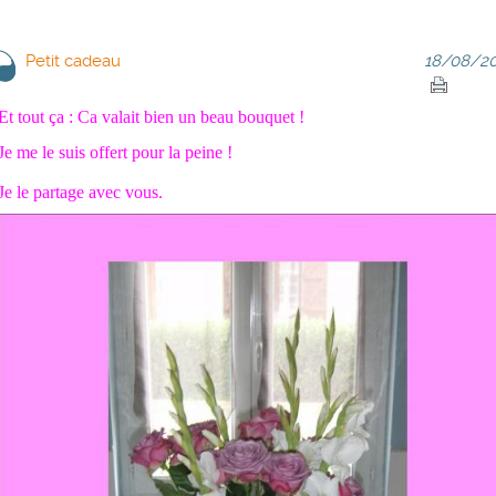
Petit cadeau
18/08/20
Et tout ça : Ca valait bien un beau bouquet !
Je me le suis offert pour la peine !
Je le partage avec vous.