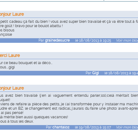
onjour Laure
petit cadeau çà fait du bien ! vous avez super bien travaillé et çà va être tout à fa
re goût ! bravo pour le boulot abattu !
os bisous
ançoise
Par
grainedesucre
le 18/08/2013 à 19:25
Voir mon blog
erci Laure
ur ce beau bouquet et la déco...
ous....gigi
Par
Gigi
le 18/08/2013 à 19:
onjour Laure
us avez bien travaillé (j'en ai vaguement entendu parler;lol);celà méritait bie
uquet!
 viens de refaire la pièce des petits, je l'ai transformée pour y installer ma machi
udre et un BZ; le changement est radical, j'aurais du faire une photo 'avant-après'
y ai pas pensé!
là mérite bien aussi quelques vacances!
sous à tous les deux.
Par
chantal02
le 19/08/2013 à 15:07
Voir mon blog