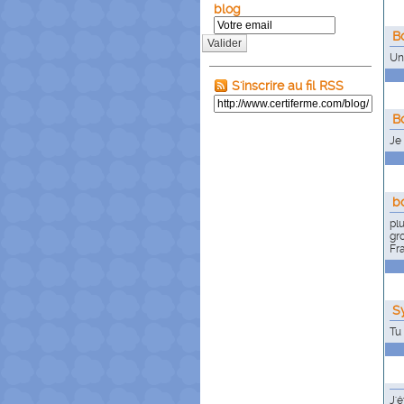
blog
B
Valider
Un
S'inscrire au fil RSS
B
Je
b
plu
gr
Fr
S
Tu
J'