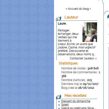
> Accueil du blog <
L'auteur
Laure .
Partager,
échanger, deux
verbes qui me
tiennent à
coeur...Ecrire, un autre que
j'adore...Calme, mon adjectif
préféré...Découverte et
observations, deux noms q...
Contacter l'auteur
>>
Statistiques
Nombre de visites :
908 846
Nombre de commentaires :
1
368
Nombre d'articles :
203
Dernière màj le
09/10/2017
Blog créé le
28/06/2012
Mes recettes
Dessert du dimanche
Soleil
Glace au spéculos/écla ...