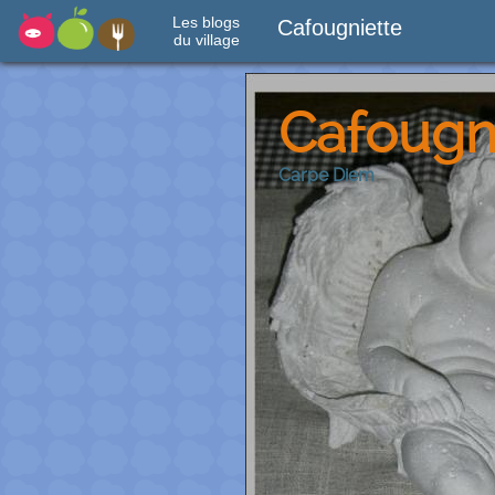
Les blogs
Cafougniette
du village
Cafougn
Carpe Diem