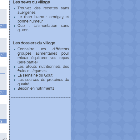
Les news du village
Trouvez des recettes sans
allergènes !
Le thon blanc : oméga3 et
bonne humeur
Quiz : l'alimentation sans
 !
gluten
Les dossiers du village
Connaître les différents
groupes alimentaires pour
 !
mieux équilibrer vos repas
(1ère partie)
Les atouts nutritionnels des
fruits et légumes
La semaine du Goût
Les sources de protéines de
qualité
Besoin en nutriments
 !
53
! Je