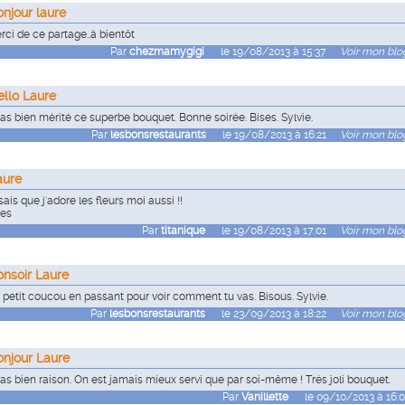
onjour laure
rci de ce partage..à bientôt
Par
chezmamygigi
le 19/08/2013 à 15:37
Voir mon blog
ello Laure
 as bien mérité ce superbe bouquet. Bonne soirée. Bises. Sylvie.
Par
lesbonsrestaurants
le 19/08/2013 à 16:21
Voir mon blog
aure
sais que j'adore les fleurs moi aussi !!
ses
Par
titanique
le 19/08/2013 à 17:01
Voir mon blog
onsoir Laure
 petit coucou en passant pour voir comment tu vas. Bisous. Sylvie.
Par
lesbonsrestaurants
le 23/09/2013 à 18:22
Voir mon blog
onjour Laure
 as bien raison. On est jamais mieux servi que par soi-même ! Très joli bouquet.
Par
Vanillette
le 09/10/2013 à 16: