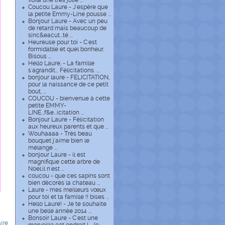
voilà une très jolie ...
Coucou Laure - J'espère que
la petite Emmy-Line pousse ...
Bonjour Laure - Avec un peu
de retard mais beaucoup de
sinc&eacut...té ...
Heureuse pour toi - C'est
formidable et quel bonheur.
Bisous ...
Hello Laure, - La famille
s'agrandit... Félicitations. ...
bonjour laure - FELICITATION,
pour la naissance de ce petit
bout, ...
COUCOU - bienvenue à cette
petite EMMY-
LINE...f&e...icitation ...
Bonjour Laure - Félicitation
aux heureux parents et que ...
Wouhaaaa - Très beau
bouquet j'aime bien le
mélange ...
bonjour Laure - il est
magnifique cette arbre de
Noel.il n'est ...
coucou - que ces sapins sont
bien décorés la chateau ...
Laure - mes meilleurs vœux
pour toi et ta famille !! bises ...
Hello Laure! - Je te souhaite
une belle année 2014 ...
Bonsoir Laure - C'est une
ire