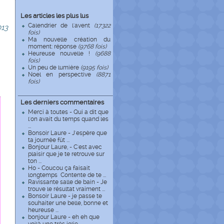
Les articles les plus lus
Calendrier de l'avent
(17322
13
fois)
Ma nouvelle création du
moment: réponse
(9768 fois)
Heureuse nouvelle !
(9688
fois)
Un peu de lumière
(9195 fois)
Noel en perspective
(8871
fois)
Les derniers commentaires
Merci à toutes - Qui a dit que
l'on avait du temps quand les
...
Bonsoir Laure - J'espère que
ta journée fût ...
Bonjour Laure, - C'est avec
plaisir que je te retrouve sur
ton ...
Ho - Coucou ça faisait
longtemps Contente de te ...
Ravissante salle de bain - Je
trouve le résultat vraiment ...
Bonsoir Laure - je passe te
souhaiter une belle, bonne et
heureuse ...
bonjour Laure - eh eh que