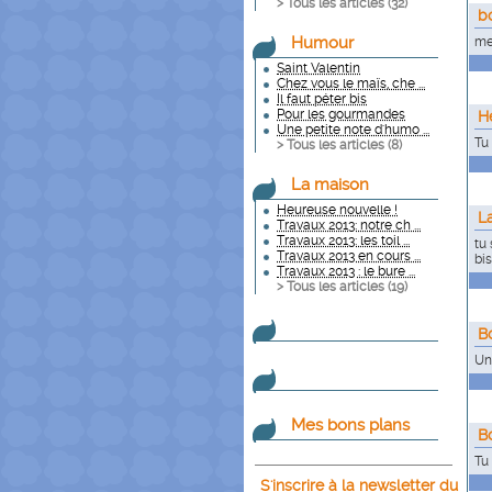
> Tous les articles (
32
)
b
Humour
me
Saint Valentin
Chez vous le maïs, che ...
Il faut péter bis
Pour les gourmandes
H
Une petite note d'humo ...
Tu
> Tous les articles (
8
)
La maison
Heureuse nouvelle !
L
Travaux 2013: notre ch ...
Travaux 2013: les toil ...
tu 
Travaux 2013 en cours ...
bi
Travaux 2013 : le bure ...
> Tous les articles (
19
)
B
Un
Mes bons plans
B
Tu
S'inscrire à la newsletter du