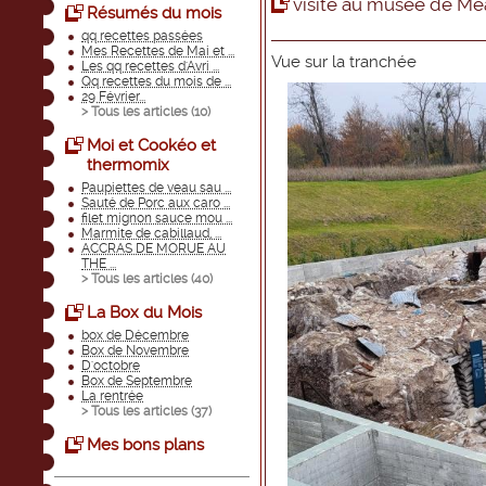
visite au musée de Meau
Résumés du mois
qq recettes passées
Mes Recettes de Mai et ...
Vue sur la tranchée
Les qq recettes d'Avri ...
Qq recettes du mois de ...
29 Février...
> Tous les articles (
10
)
Moi et Cookéo et
thermomix
Paupiettes de veau sau ...
Sauté de Porc aux caro ...
filet mignon sauce mou ...
Marmite de cabillaud, ...
ACCRAS DE MORUE AU
THE ...
> Tous les articles (
40
)
La Box du Mois
box de Décembre
Box de Novembre
D'octobre
Box de Septembre
La rentrée
> Tous les articles (
37
)
Mes bons plans