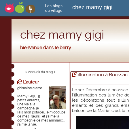
Les blogs
chez mamy gigi
du village
chez mamy gigi
bienvenue dans le berry
> Accueil du blog <
illumination à Boussac
L'auteur
ghislaine clerot
Le 1er Décembre à boussac 
l'illumination des lumière d
Mamy Gigi, 5
les décorations tout s'il
petits enfants,
une vie à la
enfants et des grands enf
campagne, je
balcon de la Mairie, c'est la
fais mon potager, je m'occupe
de mes fleurs, et j'aime la
compagnie de mes animaux...
j'aime la vie.