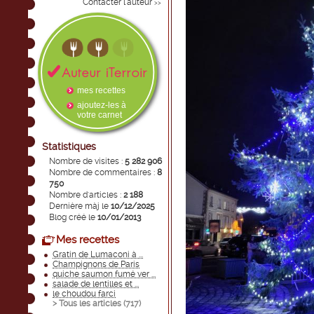
Contacter l'auteur
>>
mes recettes
ajoutez-les à
votre carnet
Statistiques
Nombre de visites :
5 282 906
Nombre de commentaires :
8
750
Nombre d'articles :
2 188
Dernière màj le
10/12/2025
Blog créé le
10/01/2013
Mes recettes
Gratin de Lumaconi à ...
Champignons de Paris
quiche saumon fumé ver ...
salade de lentilles et ...
le choudou farci
> Tous les articles (
717
)