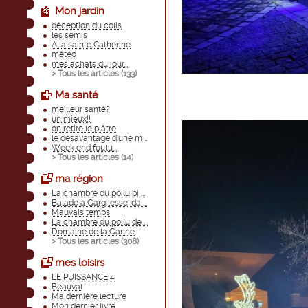
Mon jardin
déception du colis
les semis
A la sainte Catherine
météo
mes achats du jour...
> Tous les articles (
133
)
Ma santé
meilleur santé?
un mieux!!
on retire le plâtre
le désavantage d'une m ...
Week end foutu...
> Tous les articles (
14
)
ma région
La chambre du poilu bi ...
Balade à Gargilesse-da ...
Mauvais temps
La chambre du poilu de ...
Domaine de la Ganne
> Tous les articles (
308
)
mes loisirs
LE PUISSANCE 4
Beauval
Ma dernière lecture
Mon dernier livre