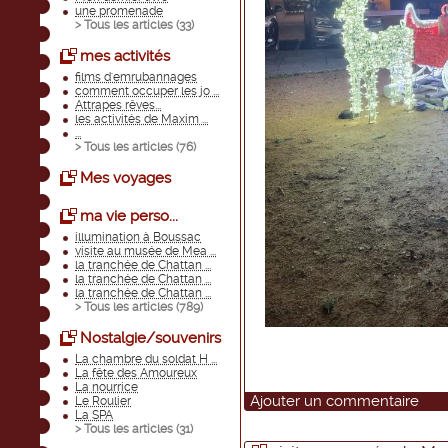
une promenade
> Tous les articles (
33
)
mes activités
films d'emrubannages
comment occuper les jo ...
Attrapes rêves...
les activités de Maxim ...
...
> Tous les articles (
76
)
Mes voyages
ma vie perso...
illumination à Boussac
visite au musée de Mea ...
la tranchée de Chattan ...
la tranchée de Chattan ...
la tranchée de Chattan ...
> Tous les articles (
789
)
Nostalgie/souvenirs
La chambre du soldat H ...
La fête des Amoureux
La nourrice
Ajouter un commentaire
Le Roulier
La SPA
> Tous les articles (
31
)