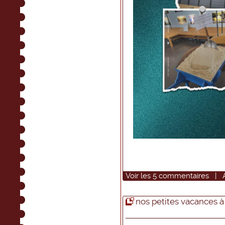
Voir
les
5
commentaires
|
nos petites vacances 