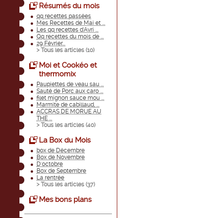
Résumés du mois
qq recettes passées
Mes Recettes de Mai et ...
Les qq recettes d'Avri ...
Qq recettes du mois de ...
29 Février...
> Tous les articles (
10
)
Moi et Cookéo et
thermomix
Paupiettes de veau sau ...
Sauté de Porc aux caro ...
filet mignon sauce mou ...
Marmite de cabillaud, ...
ACCRAS DE MORUE AU
THE ...
> Tous les articles (
40
)
La Box du Mois
box de Décembre
Box de Novembre
D'octobre
Box de Septembre
La rentrée
> Tous les articles (
37
)
Mes bons plans