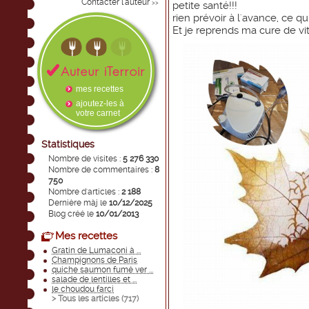
Contacter l'auteur
>>
petite santé!!!
rien prévoir à l'avance, ce qui
Et je reprends ma cure de v
mes recettes
ajoutez-les à
votre carnet
Statistiques
Nombre de visites :
5 276 330
Nombre de commentaires :
8
750
Nombre d'articles :
2 188
Dernière màj le
10/12/2025
Blog créé le
10/01/2013
Mes recettes
Gratin de Lumaconi à ...
Champignons de Paris
quiche saumon fumé ver ...
salade de lentilles et ...
le choudou farci
> Tous les articles (
717
)