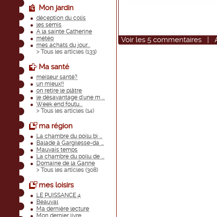
Mon jardin
déception du colis
les semis
A la sainte Catherine
météo
Voir
les
5
commentaires
|
mes achats du jour...
> Tous les articles (
133
)
Ma santé
meilleur santé?
un mieux!!
on retire le plâtre
le désavantage d'une m ...
Week end foutu...
> Tous les articles (
14
)
ma région
La chambre du poilu bi ...
Balade à Gargilesse-da ...
Mauvais temps
La chambre du poilu de ...
Domaine de la Ganne
> Tous les articles (
308
)
mes loisirs
LE PUISSANCE 4
Beauval
Ma dernière lecture
Mon dernier livre