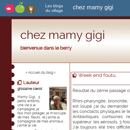
Les blogs
chez mamy gigi
du village
chez mamy gigi
bienvenue dans le berry
> Accueil du blog <
Week end foutu...
L'auteur
ghislaine clerot
Résultat du 2ème passage c
Mamy Gigi, 5
Rhini-pharyngite, bronchite,
petits enfants,
une vie à la
est loupé j'ai du demander 
campagne, je
les conctacts physiques le t
fais mon potager, je m'occupe
Antibiotiques cortisones r
de mes fleurs, et j'aime la
compagnie de mes animaux...
supérieur: les aérosols, 3 fois
j'aime la vie.
J'ai toujours été très diffic