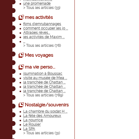
une promenade
> Tous les articles (
33
)
mes activités
films d'emrubannages
comment occuper les jo ...
Attrapes rêves...
les activités de Maxim ...
...
> Tous les articles (
76
)
Mes voyages
ma vie perso...
illumination à Boussac
visite au musée de Mea ...
la tranchée de Chattan ...
la tranchée de Chattan ...
la tranchée de Chattan ...
> Tous les articles (
789
)
Nostalgie/souvenirs
La chambre du soldat H ...
La fête des Amoureux
La nourrice
Le Roulier
La SPA
> Tous les articles (
31
)