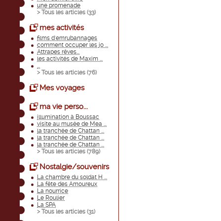
une promenade
> Tous les articles (
33
)
mes activités
films d'emrubannages
comment occuper les jo ...
Attrapes rêves...
les activités de Maxim ...
...
> Tous les articles (
76
)
Mes voyages
ma vie perso...
illumination à Boussac
visite au musée de Mea ...
la tranchée de Chattan ...
la tranchée de Chattan ...
la tranchée de Chattan ...
> Tous les articles (
789
)
Nostalgie/souvenirs
La chambre du soldat H ...
La fête des Amoureux
La nourrice
Le Roulier
La SPA
> Tous les articles (
31
)