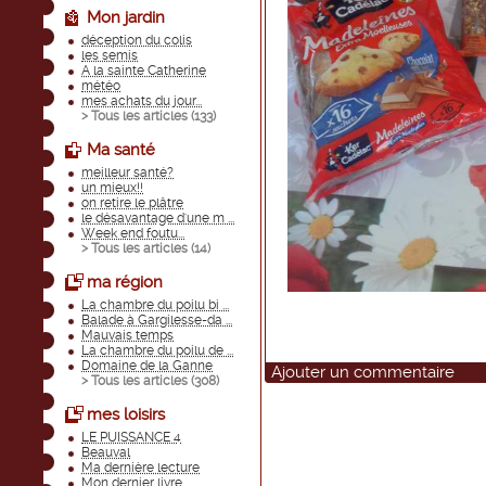
Mon jardin
déception du colis
les semis
A la sainte Catherine
météo
mes achats du jour...
> Tous les articles (
133
)
Ma santé
meilleur santé?
un mieux!!
on retire le plâtre
le désavantage d'une m ...
Week end foutu...
> Tous les articles (
14
)
ma région
La chambre du poilu bi ...
Balade à Gargilesse-da ...
Mauvais temps
La chambre du poilu de ...
Domaine de la Ganne
Ajouter un commentaire
> Tous les articles (
308
)
mes loisirs
LE PUISSANCE 4
Beauval
Ma dernière lecture
Mon dernier livre