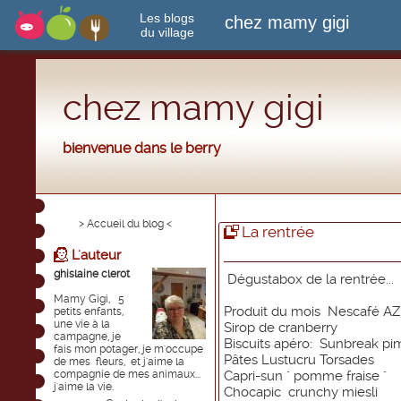
Les blogs
chez mamy gigi
du village
chez mamy gigi
bienvenue dans le berry
> Accueil du blog <
La rentrée
L'auteur
ghislaine clerot
Dégustabox de la rentrée...
Mamy Gigi, 5
Produit du mois Nescafé A
petits enfants,
une vie à la
Sirop de cranberry
campagne, je
Biscuits apéro: Sunbreak p
fais mon potager, je m'occupe
Pâtes Lustucru Torsades
de mes fleurs, et j'aime la
compagnie de mes animaux...
Capri-sun " pomme fraise "
j'aime la vie.
Chocapic crunchy miesli