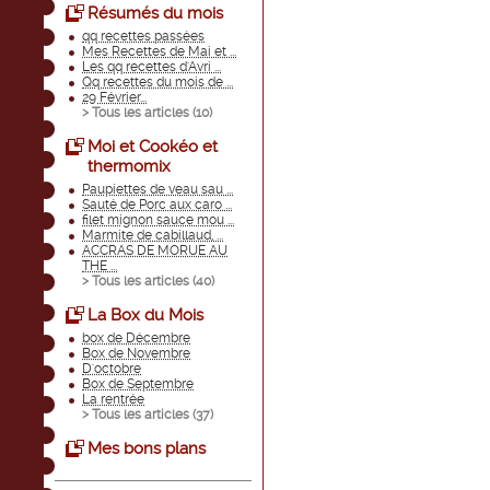
Résumés du mois
qq recettes passées
Mes Recettes de Mai et ...
Les qq recettes d'Avri ...
Qq recettes du mois de ...
29 Février...
> Tous les articles (
10
)
Moi et Cookéo et
thermomix
Paupiettes de veau sau ...
Sauté de Porc aux caro ...
filet mignon sauce mou ...
Marmite de cabillaud, ...
ACCRAS DE MORUE AU
THE ...
> Tous les articles (
40
)
La Box du Mois
box de Décembre
Box de Novembre
D'octobre
Box de Septembre
La rentrée
> Tous les articles (
37
)
Mes bons plans