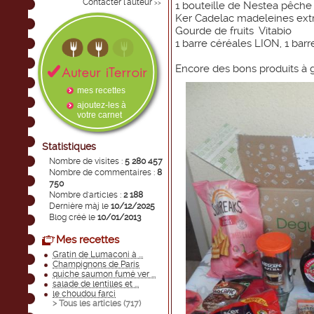
Contacter l'auteur
>>
1 bouteille de Nestea pêche
Ker Cadelac madeleines ext
Gourde de fruits Vitabio
1 barre céréales LION, 1 bar
Encore des bons produits à g
mes recettes
ajoutez-les à
votre carnet
Statistiques
Nombre de visites :
5 280 457
Nombre de commentaires :
8
750
Nombre d'articles :
2 188
Dernière màj le
10/12/2025
Blog créé le
10/01/2013
Mes recettes
Gratin de Lumaconi à ...
Champignons de Paris
quiche saumon fumé ver ...
salade de lentilles et ...
le choudou farci
> Tous les articles (
717
)