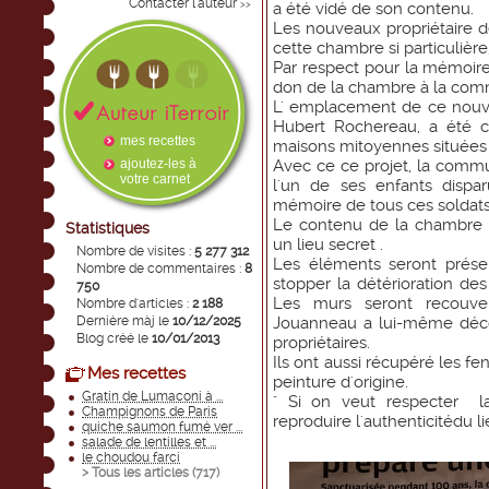
Contacter l'auteur
>>
a été vidé de son contenu.
Les nouveaux propriétaire d
cette chambre si particulièr
Par respect pour la mémoire 
don de la chambre à la co
L' emplacement de ce nouv
Hubert Rochereau, a été c
mes recettes
maisons mitoyennes situées 
ajoutez-les à
Avec ce ce projet, la com
votre carnet
l'un de ses enfants dispa
mémoire de tous ces soldats 
Le contenu de la chambre 
Statistiques
un lieu secret .
Nombre de visites :
5 277 312
Les éléments seront prése
Nombre de commentaires :
8
stopper la détérioration de
750
Les murs seront recouve
Nombre d'articles :
2 188
Dernière màj le
10/12/2025
Jouanneau a lui-même déco
Blog créé le
10/01/2013
propriétaires.
Ils ont aussi récupéré les fen
Mes recettes
peinture d'origine.
Gratin de Lumaconi à ...
" Si on veut respecter l
Champignons de Paris
reproduire l'authenticitédu l
quiche saumon fumé ver ...
salade de lentilles et ...
le choudou farci
> Tous les articles (
717
)