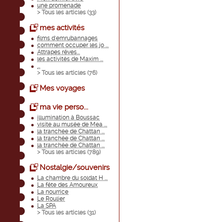
une promenade
> Tous les articles (
33
)
mes activités
films d'emrubannages
comment occuper les jo ...
Attrapes rêves...
les activités de Maxim ...
...
> Tous les articles (
76
)
Mes voyages
ma vie perso...
illumination à Boussac
visite au musée de Mea ...
la tranchée de Chattan ...
la tranchée de Chattan ...
la tranchée de Chattan ...
> Tous les articles (
789
)
Nostalgie/souvenirs
La chambre du soldat H ...
La fête des Amoureux
La nourrice
Le Roulier
La SPA
> Tous les articles (
31
)