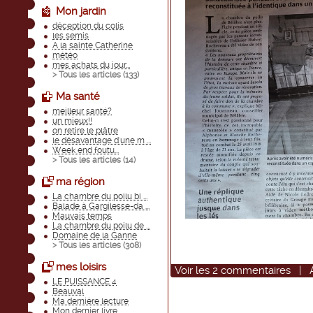
Mon jardin
déception du colis
les semis
A la sainte Catherine
météo
mes achats du jour...
> Tous les articles (
133
)
Ma santé
meilleur santé?
un mieux!!
on retire le plâtre
le désavantage d'une m ...
Week end foutu...
> Tous les articles (
14
)
ma région
La chambre du poilu bi ...
Balade à Gargilesse-da ...
Mauvais temps
La chambre du poilu de ...
Domaine de la Ganne
> Tous les articles (
308
)
mes loisirs
Voir
les
2
commentaires
|
LE PUISSANCE 4
Beauval
Ma dernière lecture
Mon dernier livre