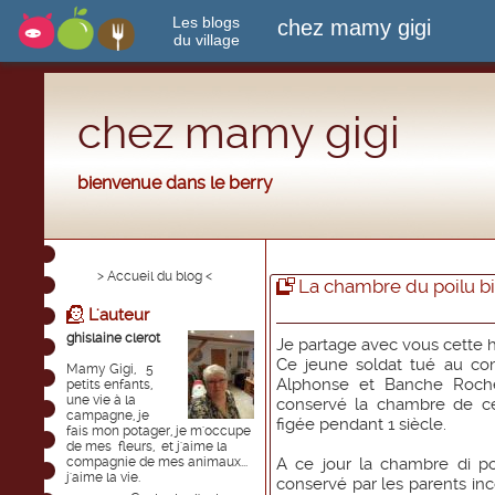
Les blogs
chez mamy gigi
du village
chez mamy gigi
bienvenue dans le berry
> Accueil du blog <
La chambre du poilu bi
L'auteur
ghislaine clerot
Je partage avec vous cette 
Ce jeune soldat tué au com
Mamy Gigi, 5
Alphonse et Banche Roch
petits enfants,
une vie à la
conservé la chambre de c
campagne, je
figée pendant 1 siècle.
fais mon potager, je m'occupe
de mes fleurs, et j'aime la
compagnie de mes animaux...
A ce jour la chambre di poi
j'aime la vie.
conservé par les parents inc