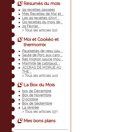
Résumés du mois
qq recettes passées
Mes Recettes de Mai et ...
Les qq recettes d'Avri ...
Qq recettes du mois de ...
29 Février...
> Tous les articles (
10
)
Moi et Cookéo et
thermomix
Paupiettes de veau sau ...
Sauté de Porc aux caro ...
filet mignon sauce mou ...
Marmite de cabillaud, ...
ACCRAS DE MORUE AU
THE ...
> Tous les articles (
40
)
La Box du Mois
box de Décembre
Box de Novembre
D'octobre
Box de Septembre
La rentrée
> Tous les articles (
37
)
Mes bons plans