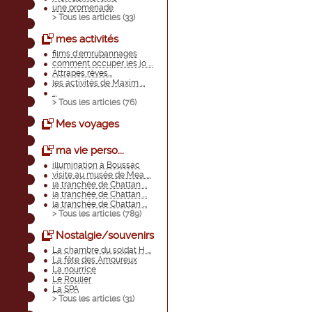
une promenade
> Tous les articles (
33
)
mes activités
films d'emrubannages
comment occuper les jo ...
Attrapes rêves...
les activités de Maxim ...
...
> Tous les articles (
76
)
Mes voyages
ma vie perso...
illumination à Boussac
visite au musée de Mea ...
la tranchée de Chattan ...
la tranchée de Chattan ...
la tranchée de Chattan ...
> Tous les articles (
789
)
Nostalgie/souvenirs
La chambre du soldat H ...
La fête des Amoureux
La nourrice
Le Roulier
La SPA
> Tous les articles (
31
)