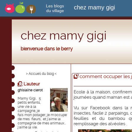
Les blogs
chez mamy gigi
du village
chez mamy gigi
bienvenue dans le berry
> Accueil du blog <
comment occuper les 
L'auteur
ghislaine clerot
Ecole à la maison, confineme
journées quand maman est au
Mamy Gigi, 5
petits enfants,
une vie à la
Vu sur Facebook dans la r
campagne, je
insectes, facile 2 parpaings
fais mon potager, je m'occupe
feuilles et du bambou q
de mes fleurs, et j'aime la
compagnie de mes animaux...
remplissage des alvéoles .
j'aime la vie.