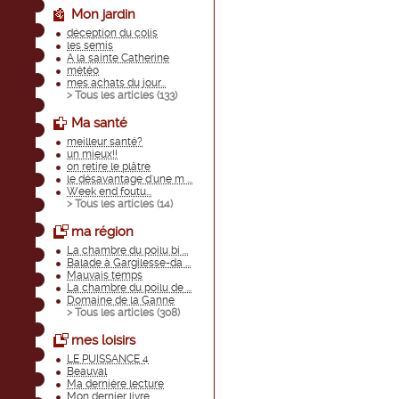
Mon jardin
déception du colis
les semis
A la sainte Catherine
météo
mes achats du jour...
> Tous les articles (
133
)
Ma santé
meilleur santé?
un mieux!!
on retire le plâtre
le désavantage d'une m ...
Week end foutu...
> Tous les articles (
14
)
ma région
La chambre du poilu bi ...
Balade à Gargilesse-da ...
Mauvais temps
La chambre du poilu de ...
Domaine de la Ganne
> Tous les articles (
308
)
mes loisirs
LE PUISSANCE 4
Beauval
Ma dernière lecture
Mon dernier livre