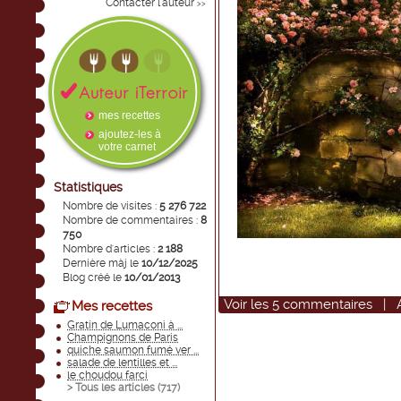
Contacter l'auteur
>>
mes recettes
ajoutez-les à
votre carnet
Statistiques
Nombre de visites :
5 276 722
Nombre de commentaires :
8
750
Nombre d'articles :
2 188
Dernière màj le
10/12/2025
Blog créé le
10/01/2013
Voir
les
5
commentaires
|
Mes recettes
Gratin de Lumaconi à ...
Champignons de Paris
quiche saumon fumé ver ...
salade de lentilles et ...
le choudou farci
> Tous les articles (
717
)