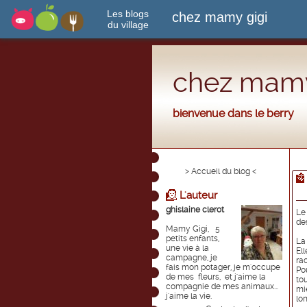
Les blogs
chez mamy gigi
du village
chez mamy
bienvenue dans le berry
> Accueil du blog <
L'auteur
ghislaine clerot
Le
des
Mamy Gigi, 5
petits enfants,
La
une vie à la
El
campagne, je
rac
fais mon potager, je m'occupe
Po
de mes fleurs, et j'aime la
to
compagnie de mes animaux...
mi
j'aime la vie.
lon