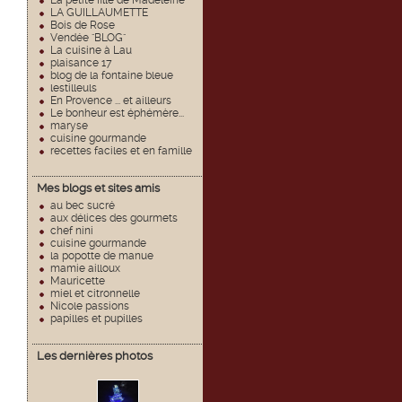
La petite fille de Madeleine
LA GUILLAUMETTE
Bois de Rose
Vendée "BLOG"
La cuisine à Lau
plaisance 17
blog de la fontaine bleue
lestilleuls
En Provence ... et ailleurs
Le bonheur est éphémère...
maryse
cuisine gourmande
recettes faciles et en famille
Mes blogs et sites amis
au bec sucré
aux délices des gourmets
chef nini
cuisine gourmande
la popotte de manue
mamie ailloux
Mauricette
miel et citronnelle
Nicole passions
papilles et pupilles
Les dernières photos