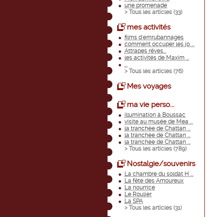
une promenade
> Tous les articles (
33
)
mes activités
films d'emrubannages
comment occuper les jo ...
Attrapes rêves...
les activités de Maxim ...
...
> Tous les articles (
76
)
Mes voyages
ma vie perso...
illumination à Boussac
visite au musée de Mea ...
la tranchée de Chattan ...
la tranchée de Chattan ...
la tranchée de Chattan ...
> Tous les articles (
789
)
Nostalgie/souvenirs
La chambre du soldat H ...
La fête des Amoureux
La nourrice
Le Roulier
La SPA
> Tous les articles (
31
)