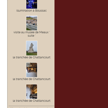
illumination à Boussac
visite au musée de Meaux "
suite "
la tranchée de Chattancourt
la tranchée de Chattancourt
la tranchée de Chattancourt