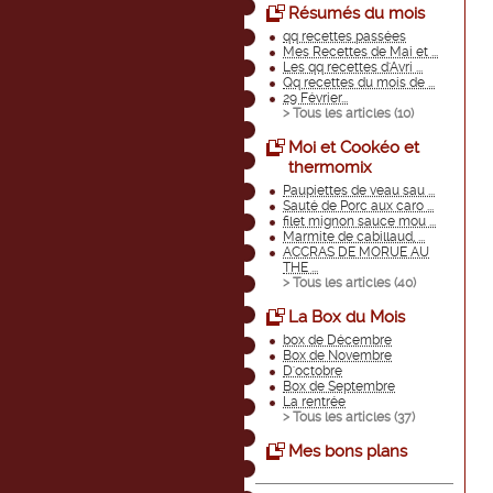
Résumés du mois
qq recettes passées
Mes Recettes de Mai et ...
Les qq recettes d'Avri ...
Qq recettes du mois de ...
29 Février...
> Tous les articles (
10
)
Moi et Cookéo et
thermomix
Paupiettes de veau sau ...
Sauté de Porc aux caro ...
filet mignon sauce mou ...
Marmite de cabillaud, ...
ACCRAS DE MORUE AU
THE ...
> Tous les articles (
40
)
La Box du Mois
box de Décembre
Box de Novembre
D'octobre
Box de Septembre
La rentrée
> Tous les articles (
37
)
Mes bons plans