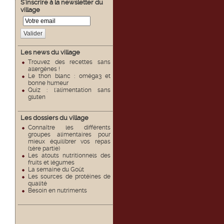
S'inscrire à la newsletter du
village
Valider
Les news du village
Trouvez des recettes sans
allergènes !
Le thon blanc : oméga3 et
bonne humeur
Quiz : l'alimentation sans
gluten
Les dossiers du village
Connaître les différents
groupes alimentaires pour
mieux équilibrer vos repas
(1ère partie)
Les atouts nutritionnels des
fruits et légumes
La semaine du Goût
Les sources de protéines de
qualité
Besoin en nutriments