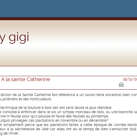
 gigi
A la sainte Catherine
25/11/2
 dicton de la Sainte Catherine fait référence à un savoir-faire ancestral bien co
 jardiniers et des horticulteurs.
 technique de la bouture à bois sec est sans doute la plus réândue.
le consiste à enfoncer dans le sol un simple morceau de bois, ou une branche s
ine ni feuille pour qu'il pousse et fasse des feuilles au printemps.
urquoi privilégier ces plantations en novembre ou en décembre?
ut simplement parce que les planations faites à cette époque de l'année résist
eux à la sécheresse de l'été car elles ont eu le temps de bien s'enraciner tout
g de l'hiver.