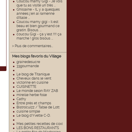
Coucou mamy Gigi - Je vois
que tu as visité un très ...
Ghislaine - IL y a quelques
années j'en ai ramenne
d'Italie ...
Coucou mamy gigi - Il est
beau et bien gourmand ce
gratin. Bisous. ...
coucou Gigi - ça y'est !!!! ça
marche ! gros bisous ...
> Plus de commentaires...
Mes blogs favoris du Village
grainedesucre
33gourmande
Le blog de Titanique
Cheveux dans le vent
victorine en cuisine
CUISINETTE
Le monde selon RAY ZAB
mireille herbe folle
Cathy
Entre prés et champs
Bistrocuizz / Table de Lott
cuisine simple
Le blog d'Yvette C-D.
Mes petites recettes de coxi
LES BONS RESTAURANTS