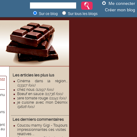
Me connecter
Créer mon blog
Sur ce blog
Sur tous les blogs
Les articles les plus lus
022
Cinéma dans la région...
(13327 fois)
chez nous
(12197 fois)
Boeuf en sauce
(11736 fois)
nnu
1ere tomate rouge
(11141 fois)
je cuisine avec mon Délimix
(9828 fois)
ans
Les derniers commentaires
ent
Coucou mamy Gigi - Toujours
 au
impressionnantes ces visites
relatives ...