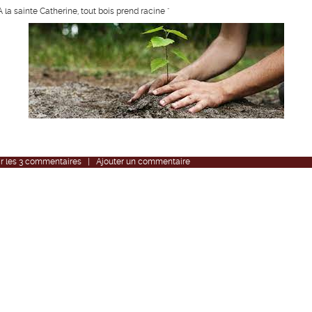
 la sainte Catherine, tout bois prend racine "
r
les
3
commentaires
|
Ajouter un commentaire