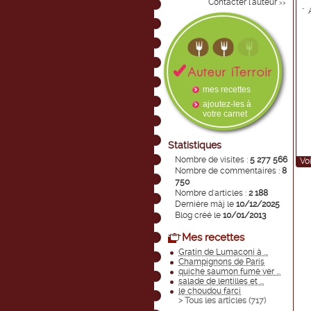
Contacter l'auteur
>>
" A
mes recettes
ajoutez-les à
votre carnet
Statistiques
Nombre de visites :
5 277 566
Voi
Nombre de commentaires :
8
750
Nombre d'articles :
2 188
Dernière màj le
10/12/2025
Blog créé le
10/01/2013
Mes recettes
Gratin de Lumaconi à ...
Champignons de Paris
quiche saumon fumé ver ...
salade de lentilles et ...
le choudou farci
> Tous les articles (
717
)