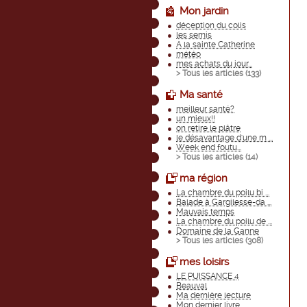
Mon jardin
déception du colis
les semis
A la sainte Catherine
météo
mes achats du jour...
> Tous les articles (
133
)
Ma santé
meilleur santé?
un mieux!!
on retire le plâtre
le désavantage d'une m ...
Week end foutu...
> Tous les articles (
14
)
ma région
La chambre du poilu bi ...
Balade à Gargilesse-da ...
Mauvais temps
La chambre du poilu de ...
Domaine de la Ganne
> Tous les articles (
308
)
mes loisirs
LE PUISSANCE 4
Beauval
Ma dernière lecture
Mon dernier livre