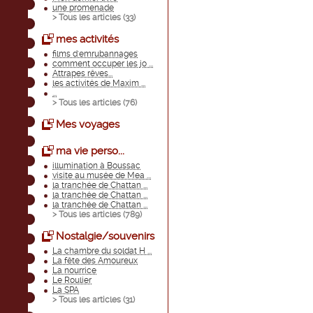
une promenade
> Tous les articles (
33
)
mes activités
films d'emrubannages
comment occuper les jo ...
Attrapes rêves...
les activités de Maxim ...
...
> Tous les articles (
76
)
Mes voyages
ma vie perso...
illumination à Boussac
visite au musée de Mea ...
la tranchée de Chattan ...
la tranchée de Chattan ...
la tranchée de Chattan ...
> Tous les articles (
789
)
Nostalgie/souvenirs
La chambre du soldat H ...
La fête des Amoureux
La nourrice
Le Roulier
La SPA
> Tous les articles (
31
)