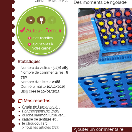
Contacter l'auteur
>>
Des moments de rigolade.
mes recettes
ajoutez-les à
votre carnet
Statistiques
Nombre de visites :
5 276 265
Nombre de commentaires :
8
750
Nombre d'articles :
2 188
Dernière màj le
10/12/2025
Blog créé le
10/01/2013
Mes recettes
Gratin de Lumaconi à ...
Champignons de Paris
quiche saumon fumé ver ...
salade de lentilles et ...
le choudou farci
> Tous les articles (
717
)
Ajouter un commentaire