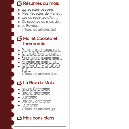
Résumés du mois
qq recettes passées
Mes Recettes de Mai et ...
Les qq recettes d'Avri ...
Qq recettes du mois de ...
29 Février...
> Tous les articles (
10
)
Moi et Cookéo et
thermomix
Paupiettes de veau sau ...
Sauté de Porc aux caro ...
filet mignon sauce mou ...
Marmite de cabillaud, ...
ACCRAS DE MORUE AU
THE ...
> Tous les articles (
40
)
La Box du Mois
box de Décembre
Box de Novembre
D'octobre
Box de Septembre
La rentrée
> Tous les articles (
37
)
Mes bons plans