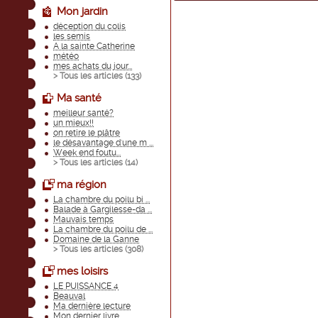
Mon jardin
déception du colis
les semis
A la sainte Catherine
météo
mes achats du jour...
> Tous les articles (
133
)
Ma santé
meilleur santé?
un mieux!!
on retire le plâtre
le désavantage d'une m ...
Week end foutu...
> Tous les articles (
14
)
ma région
La chambre du poilu bi ...
Balade à Gargilesse-da ...
Mauvais temps
La chambre du poilu de ...
Domaine de la Ganne
> Tous les articles (
308
)
mes loisirs
LE PUISSANCE 4
Beauval
Ma dernière lecture
Mon dernier livre