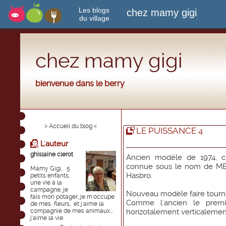
Les blogs
chez mamy gigi
du village
chez mamy gigi
bienvenue dans le berry
> Accueil du blog <
LE PUISSANCE 4
L'auteur
ghislaine clerot
Ancien modèle de 1974, c
connue sous le nom de MB,
Mamy Gigi, 5
Hasbro.
petits enfants,
une vie à la
campagne, je
Nouveau modèle faire tourn
fais mon potager, je m'occupe
Comme l'ancien le premi
de mes fleurs, et j'aime la
compagnie de mes animaux...
horizotalement verticalement
j'aime la vie.