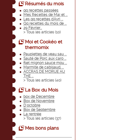
Résumés du mois
qq recettes passées
Mes Recettes de Mai et ...
Les qq recettes d'Avri ...
Qq recettes du mois de ...
29 Février...
> Tous les articles (
10
)
Moi et Cookéo et
thermomix
Paupiettes de veau sau ...
Sauté de Porc aux caro ...
filet mignon sauce mou ...
Marmite de cabillaud, ...
ACCRAS DE MORUE AU
THE ...
> Tous les articles (
40
)
La Box du Mois
box de Décembre
Box de Novembre
D'octobre
Box de Septembre
La rentrée
> Tous les articles (
37
)
Mes bons plans