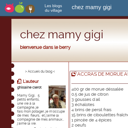
Les blogs
chez mamy gigi
du village
chez mamy gigi
bienvenue dans le berry
> Accueil du blog <
ACCRAS DE MORUE 
L'auteur
ghislaine clerot
400 gr de morue déssalée
0,5 de jus de citron
Mamy Gigi, 5
3 gousses d'ail
petits enfants,
une vie à la
3 échalotes
campagne, je
4 brins de persil frais
fais mon potager, je m'occupe
15 brins de ciboulettes fraîc
de mes fleurs, et j'aime la
compagnie de mes animaux...
1 pincée de 4 épices
j'aime la vie.
2 oeufs