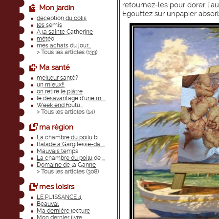
retournez-les pour dorer l'au
Mon jardin
Egouttez sur unpapier absorb
déception du colis
les semis
A la sainte Catherine
météo
mes achats du jour...
> Tous les articles (
133
)
Ma santé
meilleur santé?
un mieux!!
on retire le plâtre
le désavantage d'une m ...
Week end foutu...
> Tous les articles (
14
)
ma région
La chambre du poilu bi ...
Balade à Gargilesse-da ...
Mauvais temps
La chambre du poilu de ...
Domaine de la Ganne
> Tous les articles (
308
)
mes loisirs
LE PUISSANCE 4
Beauval
Ma dernière lecture
Mon dernier livre