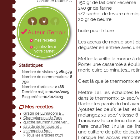
Contacter l'auteur
>>
150 gr de lait demi-écrémé
250 gr de farine
1/2 sachet de levure chimiq
20 gr de beurre
huile pour friture
mes recettes
Les accras de morue sont des
ajoutez-les à
déguster en entrée avec une 
votre carnet
Mettre la veille la morue à 
Porter une casserole à ébullit
Statistiques
morie cuire 10 minutes... retir
Nombre de visites :
5 281 579
Nombre de commentaires :
8
C'est là que le thermomix en
750
Nombre d'articles :
2 188
Dernière màj le
10/12/2025
Mettre l'ail les échalotes le
Blog créé le
10/01/2013
dans le thermomix, 15 sec/v
Raclez les parois du bol avec
Mes recettes
Ajoutez les oeufs le lait, et 
Gratin de Lumaconi à ...
mélangez 30 sec/ vitesse 6
Champignons de Paris
Tranvasez le contenu dans u
quiche saumon fumé ver ...
Faire chauffez l'huile de f
salade de lentilles et ...
le choudou farci
une cuillère de pâte délicat
> Tous les articles (
717
)
L'orsque les accras remonte