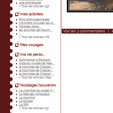
une promenade
> Tous les articles (
33
)
mes activités
films d'emrubannages
comment occuper les jo ...
Attrapes rêves...
les activités de Maxim ...
Voir
les
3
commentaires
|
...
> Tous les articles (
76
)
Mes voyages
ma vie perso...
illumination à Boussac
visite au musée de Mea ...
la tranchée de Chattan ...
la tranchée de Chattan ...
la tranchée de Chattan ...
> Tous les articles (
789
)
Nostalgie/souvenirs
La chambre du soldat H ...
La fête des Amoureux
La nourrice
Le Roulier
La SPA
> Tous les articles (
31
)