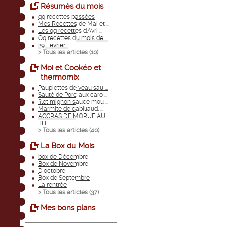
Résumés du mois
qq recettes passées
Mes Recettes de Mai et ...
Les qq recettes d'Avri ...
Qq recettes du mois de ...
29 Février...
> Tous les articles (
10
)
Moi et Cookéo et
thermomix
Paupiettes de veau sau ...
Sauté de Porc aux caro ...
filet mignon sauce mou ...
Marmite de cabillaud, ...
ACCRAS DE MORUE AU
THE ...
> Tous les articles (
40
)
La Box du Mois
box de Décembre
Box de Novembre
D'octobre
Box de Septembre
La rentrée
> Tous les articles (
37
)
Mes bons plans