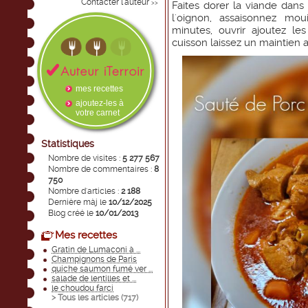
Contacter l'auteur
>>
Faites dorer la viande dans 
l'oignon, assaisonnez mou
minutes, ouvrir ajoutez les
cuisson laissez un maintien 
mes recettes
ajoutez-les à
votre carnet
Statistiques
Nombre de visites :
5 277 567
Nombre de commentaires :
8
750
Nombre d'articles :
2 188
Dernière màj le
10/12/2025
Blog créé le
10/01/2013
Mes recettes
Gratin de Lumaconi à ...
Champignons de Paris
quiche saumon fumé ver ...
salade de lentilles et ...
le choudou farci
> Tous les articles (
717
)