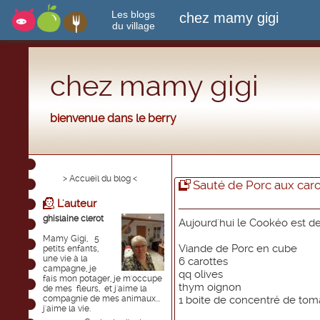
Les blogs
chez mamy gigi
du village
chez mamy gigi
bienvenue dans le berry
> Accueil du blog <
Sauté de Porc aux caro
L'auteur
ghislaine clerot
Aujourd'hui le Cookéo est de
Mamy Gigi, 5
Viande de Porc en cube
petits enfants,
une vie à la
6 carottes
campagne, je
qq olives
fais mon potager, je m'occupe
thym oignon
de mes fleurs, et j'aime la
compagnie de mes animaux...
1 boite de concentré de tom
j'aime la vie.