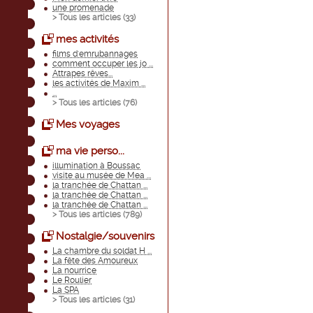
une promenade
> Tous les articles (
33
)
mes activités
films d'emrubannages
comment occuper les jo ...
Attrapes rêves...
les activités de Maxim ...
...
> Tous les articles (
76
)
Mes voyages
ma vie perso...
illumination à Boussac
visite au musée de Mea ...
la tranchée de Chattan ...
la tranchée de Chattan ...
la tranchée de Chattan ...
> Tous les articles (
789
)
Nostalgie/souvenirs
La chambre du soldat H ...
La fête des Amoureux
La nourrice
Le Roulier
La SPA
> Tous les articles (
31
)