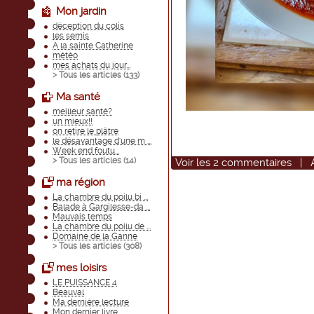
Mon jardin
déception du colis
les semis
A la sainte Catherine
météo
mes achats du jour...
> Tous les articles (
133
)
Ma santé
meilleur santé?
un mieux!!
on retire le plâtre
le désavantage d'une m ...
Week end foutu...
> Tous les articles (
14
)
Voir
les
2
commentaires
|
ma région
La chambre du poilu bi ...
Balade à Gargilesse-da ...
Mauvais temps
La chambre du poilu de ...
Domaine de la Ganne
> Tous les articles (
308
)
mes loisirs
LE PUISSANCE 4
Beauval
Ma dernière lecture
Mon dernier livre