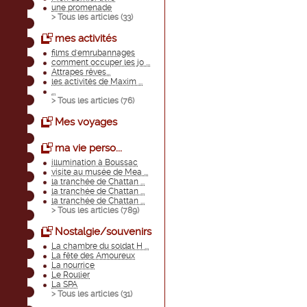
une promenade
> Tous les articles (
33
)
mes activités
films d'emrubannages
comment occuper les jo ...
Attrapes rêves...
les activités de Maxim ...
...
> Tous les articles (
76
)
Mes voyages
ma vie perso...
illumination à Boussac
visite au musée de Mea ...
la tranchée de Chattan ...
la tranchée de Chattan ...
la tranchée de Chattan ...
> Tous les articles (
789
)
Nostalgie/souvenirs
La chambre du soldat H ...
La fête des Amoureux
La nourrice
Le Roulier
La SPA
> Tous les articles (
31
)