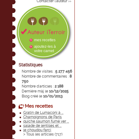
Contacter l'auteur
>>
mes recettes
ajoutez-les à
votre carnet
Statistiques
Nombre de visites :
5 277 456
Nombre de commentaires :
8
750
Nombre d'articles :
2 188
Dernière màj le
10/12/2025
Blog créé le
10/01/2013
Mes recettes
Gratin de Lumaconi à ...
Champignons de Paris
quiche saumon fumé ver ...
salade de lentilles et ...
le choudou farci
> Tous les articles (
717
)