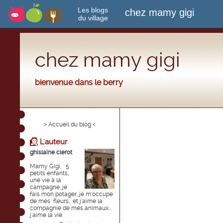
Les blogs
chez mamy gigi
du village
chez mamy gigi
bienvenue dans le berry
> Accueil du blog <
L'auteur
ghislaine clerot
Mamy Gigi, 5
petits enfants,
une vie à la
campagne, je
fais mon potager, je m'occupe
de mes fleurs, et j'aime la
compagnie de mes animaux...
j'aime la vie.