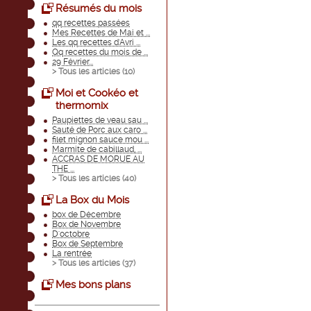
Résumés du mois
qq recettes passées
Mes Recettes de Mai et ...
Les qq recettes d'Avri ...
Qq recettes du mois de ...
29 Février...
> Tous les articles (
10
)
Moi et Cookéo et
thermomix
Paupiettes de veau sau ...
Sauté de Porc aux caro ...
filet mignon sauce mou ...
Marmite de cabillaud, ...
ACCRAS DE MORUE AU
THE ...
> Tous les articles (
40
)
La Box du Mois
box de Décembre
Box de Novembre
D'octobre
Box de Septembre
La rentrée
> Tous les articles (
37
)
Mes bons plans