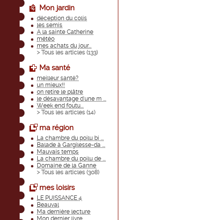
Mon jardin
déception du colis
les semis
A la sainte Catherine
météo
mes achats du jour...
> Tous les articles (
133
)
Ma santé
meilleur santé?
un mieux!!
on retire le plâtre
le désavantage d'une m ...
Week end foutu...
> Tous les articles (
14
)
ma région
La chambre du poilu bi ...
Balade à Gargilesse-da ...
Mauvais temps
La chambre du poilu de ...
Domaine de la Ganne
> Tous les articles (
308
)
mes loisirs
LE PUISSANCE 4
Beauval
Ma dernière lecture
Mon dernier livre