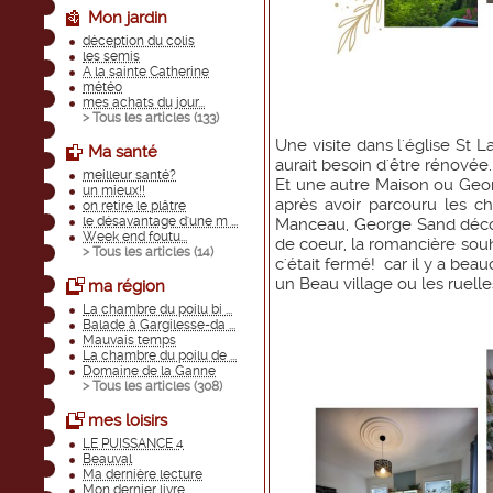
Mon jardin
déception du colis
les semis
A la sainte Catherine
météo
mes achats du jour...
> Tous les articles (
133
)
Une visite dans l'église St 
Ma santé
aurait besoin d'être rénovée..
meilleur santé?
Et une autre Maison ou Geor
un mieux!!
après avoir parcouru les 
on retire le plâtre
le désavantage d'une m ...
Manceau, George Sand découv
Week end foutu...
de coeur, la romancière so
> Tous les articles (
14
)
c'était fermé! car il y a beau
un Beau village ou les ruelles
ma région
La chambre du poilu bi ...
Balade à Gargilesse-da ...
Mauvais temps
La chambre du poilu de ...
Domaine de la Ganne
> Tous les articles (
308
)
mes loisirs
LE PUISSANCE 4
Beauval
Ma dernière lecture
Mon dernier livre