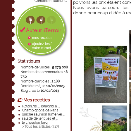
Contacter l'auteur
>>
poivrons les prix étaient cor
Nous avons parcouru les a
donne beaucoup d'idée à réal
mes recettes
ajoutez-les à
votre carnet
Statistiques
Nombre de visites :
5 279 008
Nombre de commentaires :
8
750
Nombre d'articles :
2 188
Dernière màj le
10/12/2025
Blog créé le
10/01/2013
Mes recettes
Gratin de Lumaconi à ...
Champignons de Paris
quiche saumon fumé ver ...
salade de lentilles et ...
le choudou farci
> Tous les articles (
717
)