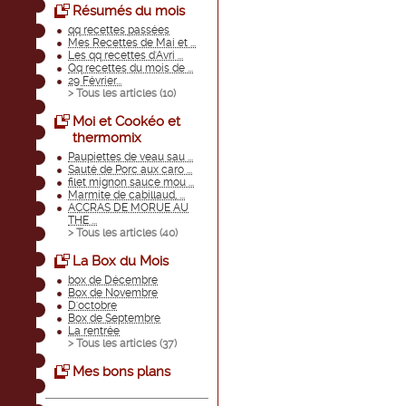
Résumés du mois
qq recettes passées
Mes Recettes de Mai et ...
Les qq recettes d'Avri ...
Qq recettes du mois de ...
29 Février...
> Tous les articles (
10
)
Moi et Cookéo et
thermomix
Paupiettes de veau sau ...
Sauté de Porc aux caro ...
filet mignon sauce mou ...
Marmite de cabillaud, ...
ACCRAS DE MORUE AU
THE ...
> Tous les articles (
40
)
La Box du Mois
box de Décembre
Box de Novembre
D'octobre
Box de Septembre
La rentrée
> Tous les articles (
37
)
Mes bons plans