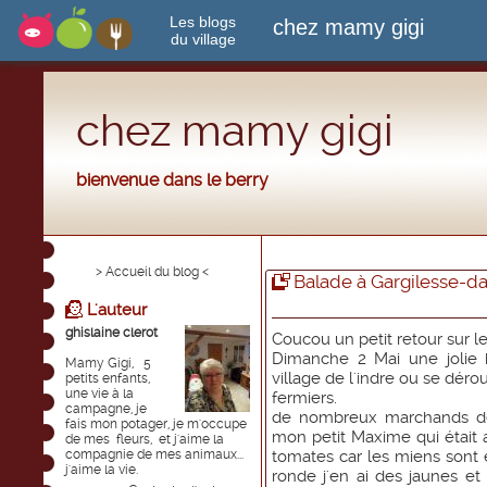
Les blogs
chez mamy gigi
du village
chez mamy gigi
bienvenue dans le berry
> Accueil du blog <
Balade à Gargilesse-d
L'auteur
ghislaine clerot
Coucou un petit retour sur le
Dimanche 2 Mai une jolie 
Mamy Gigi, 5
village de l'indre ou se déro
petits enfants,
une vie à la
fermiers.
campagne, je
de nombreux marchands de
fais mon potager, je m'occupe
mon petit Maxime qui était
de mes fleurs, et j'aime la
compagnie de mes animaux...
tomates car les miens sont e
j'aime la vie.
ronde j'en ai des jaunes et