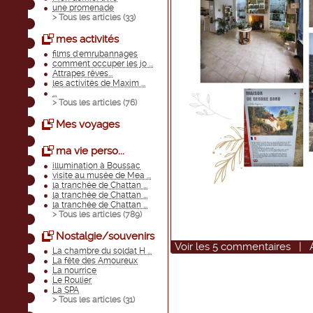
une promenade
> Tous les articles (
33
)
mes activités
films d'emrubannages
comment occuper les jo ...
Attrapes rêves...
les activités de Maxim ...
...
> Tous les articles (
76
)
Mes voyages
ma vie perso...
illumination à Boussac
visite au musée de Mea ...
la tranchée de Chattan ...
la tranchée de Chattan ...
la tranchée de Chattan ...
> Tous les articles (
789
)
Nostalgie/souvenirs
Voir
les
5
commentaires
|
La chambre du soldat H ...
La fête des Amoureux
La nourrice
Le Roulier
La SPA
> Tous les articles (
31
)