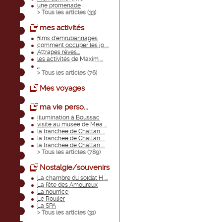
une promenade
> Tous les articles (
33
)
mes activités
films d'emrubannages
comment occuper les jo ...
Attrapes rêves...
les activités de Maxim ...
...
> Tous les articles (
76
)
Mes voyages
ma vie perso...
illumination à Boussac
visite au musée de Mea ...
la tranchée de Chattan ...
la tranchée de Chattan ...
la tranchée de Chattan ...
> Tous les articles (
789
)
Nostalgie/souvenirs
La chambre du soldat H ...
La fête des Amoureux
La nourrice
Le Roulier
La SPA
> Tous les articles (
31
)