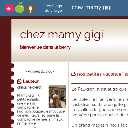
Les blogs
chez mamy gigi
du village
chez mamy gigi
bienvenue dans le berry
> Accueil du blog <
nos petites vacance " su
L'auteur
ghislaine clerot
Le Paludier " n'est autre que 
Mamy Gigi, 5
Le soleil et le vent, en 
petits enfants,
une vie à la
cristalliser sur la presqu'île
campagne, je
Les saline de guérande son
fais mon potager, je m'occupe
Norvège pour la qualité de le
de mes fleurs, et j'aime la
compagnie de mes animaux...
j'aime la vie.
Un grand magasin nous fait 