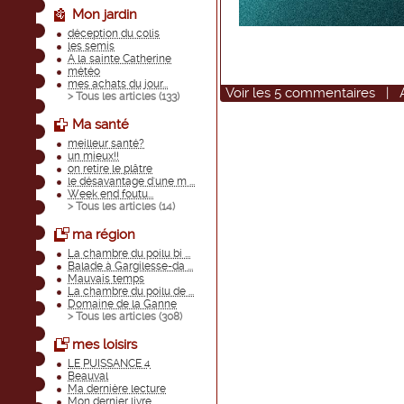
Mon jardin
déception du colis
les semis
A la sainte Catherine
météo
mes achats du jour...
Voir
les
5
commentaires
|
> Tous les articles (
133
)
Ma santé
meilleur santé?
un mieux!!
on retire le plâtre
le désavantage d'une m ...
Week end foutu...
> Tous les articles (
14
)
ma région
La chambre du poilu bi ...
Balade à Gargilesse-da ...
Mauvais temps
La chambre du poilu de ...
Domaine de la Ganne
> Tous les articles (
308
)
mes loisirs
LE PUISSANCE 4
Beauval
Ma dernière lecture
Mon dernier livre