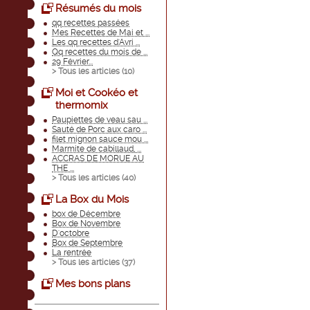
Résumés du mois
qq recettes passées
Mes Recettes de Mai et ...
Les qq recettes d'Avri ...
Qq recettes du mois de ...
29 Février...
> Tous les articles (
10
)
Moi et Cookéo et
thermomix
Paupiettes de veau sau ...
Sauté de Porc aux caro ...
filet mignon sauce mou ...
Marmite de cabillaud, ...
ACCRAS DE MORUE AU
THE ...
> Tous les articles (
40
)
La Box du Mois
box de Décembre
Box de Novembre
D'octobre
Box de Septembre
La rentrée
> Tous les articles (
37
)
Mes bons plans