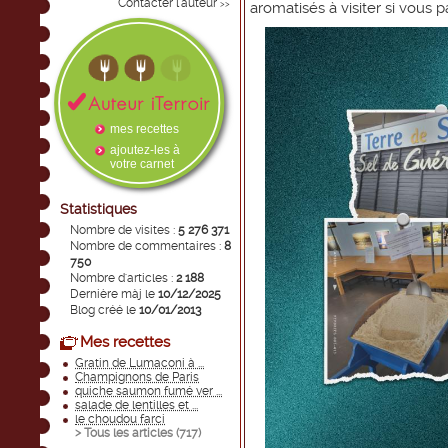
Contacter l'auteur
>>
aromatisés à visiter si vous 
mes recettes
ajoutez-les à
votre carnet
Statistiques
Nombre de visites :
5 276 371
Nombre de commentaires :
8
750
Nombre d'articles :
2 188
Dernière màj le
10/12/2025
Blog créé le
10/01/2013
Mes recettes
Gratin de Lumaconi à ...
Champignons de Paris
quiche saumon fumé ver ...
salade de lentilles et ...
le choudou farci
> Tous les articles (
717
)