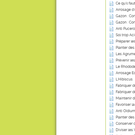
Ce qu'il fau
Arrosage d
Gazon : Com
Gazon : Co
Anti Pucero
Sol trop Ac
Préparer le
Planter des
Les Agrum
Prévenir le
Le Rhodod
Arrosage Ec
L'Hibiscus
Fabriquer 
Fabriquer d
Maintenir 
Favoriser l
Anti Oïdium
Planter des
Conserver 
Diviser les