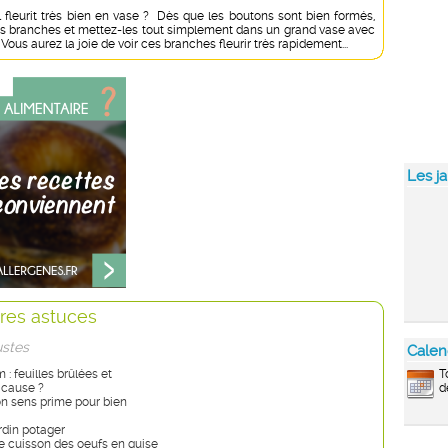
l fleurit très bien en vase ? Dès que les boutons sont bien formés,
s branches et mettez-les tout simplement dans un grand vase avec
 Vous aurez la joie de voir ces branches fleurir très rapidement...
Les ja
res astuces
ustes
Calen
T
: feuilles brûlées et
d
 cause ?
bon sens prime pour bien
rdin potager
 de cuisson des oeufs en guise