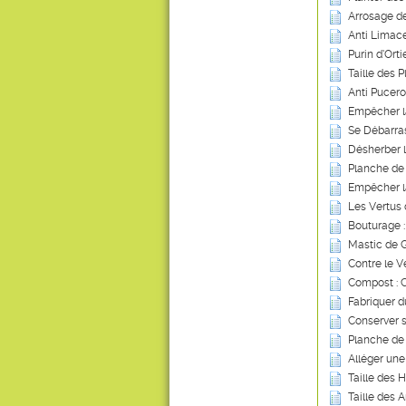
Arrosage de
Anti Limace
Purin d’Ort
Taille des P
Anti Pucero
Empêcher l
Se Débarras
Désherber 
Planche de
Empêcher l
Les Vertus 
Bouturage :
Mastic de G
Contre le V
Compost : Ce
Fabriquer d
Conserver s
Planche de
Alléger une
Taille des 
Taille des A