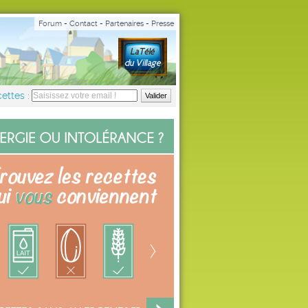
Forum
-
Contact
-
Partenaires
-
Presse
ettes :