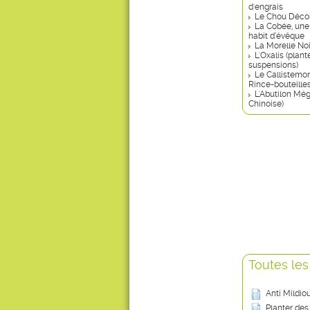
d'engrais
Le Chou Décor
La Cobée, une
habit d’évêque
La Morelle No
L'Oxalis (plant
suspensions)
Le Callistemon
Rince-bouteilles
L'Abutilon Mé
Chinoise)
Toutes les
Anti Mildio
Planter des