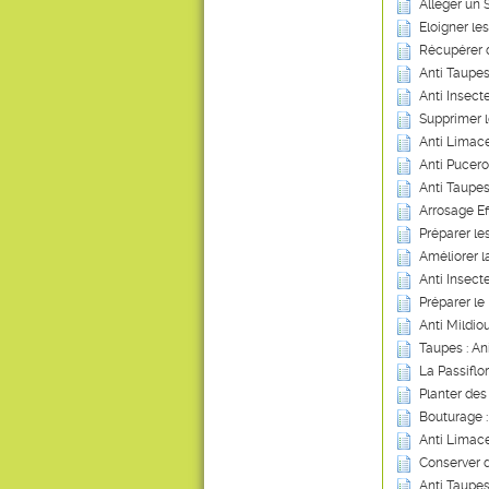
Alléger un 
Eloigner les
Récupérer 
Anti Taupes
Anti Insecte
Supprimer 
Anti Limace
Anti Pucero
Anti Taupes
Arrosage Ef
Préparer les
Améliorer 
Anti Insect
Préparer le 
Anti Mildio
Taupes : An
La Passiflo
Planter des 
Bouturage 
Anti Limace
Conserver 
Anti Taupes