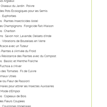
Sol Argileux
 Oiseaux du Jardin : Poivre
des Pots Écologiques pour les Semis
 : Euphorbes
s : Plantes Insecticides (liste)
les Champignons : Fongicide Fait-Maison
s : Charbon
ns : Savon noir, Lavande, Oeillets d'Inde
 : Vibrations de Bouteilles en Verre
ficace avec un Tuteur
 Plantes à l'Arrivée du Froid
la Résistance des Plantes avec du Compost
es : Basilic et Menthe Fraîche
Fuchsia à l'Hiver
u des Tomates : Fil de Cuivre
imaux Utiles
re (ou Fleur de Passion)
Haies pour attirer les Insectes Auxiliaires
: Mode d'Emploi
s : Copeaux de Bois
des Fleurs Coupées
 : Couronnes Impériales