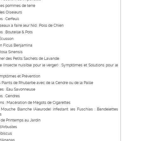
ses pommes de terre
des Oiseleurs
s : Cerfeuil
seaux à faire leur Nid : Poils de Chien
s : Bouteille & Pots
 Écusson
un Ficus Benjamina
Rosa Sinensis
ner des Petits Sachets de Lavande
 (insecte nuisible pour le verger) : Symptômes et Solutions pour le
ymptômes et Prévention
s Plants de Rhubarbe avec de la Cendre ou de la Paille
les : Eau Savonneuse
s : Cendres
ns : Macération de Mégots de Cigarettes
 Mouche Blanche (Aleurode) infestant les Fuschias : Bandelettes
s
de Printemps au Jardin
d'Arbustes
Hibiscus
d'Ananas