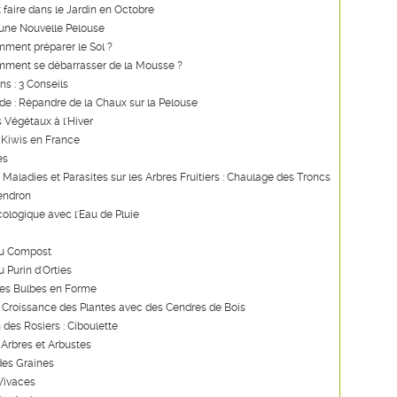
t faire dans le Jardin en Octobre
'une Nouvelle Pelouse
ment préparer le Sol ?
mment se débarrasser de la Mousse ?
ns : 3 Conseils
ide : Répandre de la Chaux sur la Pelouse
s Végétaux à l'Hiver
 Kiwis en France
es
s Maladies et Parasites sur les Arbres Fruitiers : Chaulage des Troncs
endron
ologique avec l'Eau de Pluie
du Compost
u Purin d'Orties
des Bulbes en Forme
a Croissance des Plantes avec des Cendres de Bois
 des Rosiers : Ciboulette
 Arbres et Arbustes
des Graines
 Vivaces