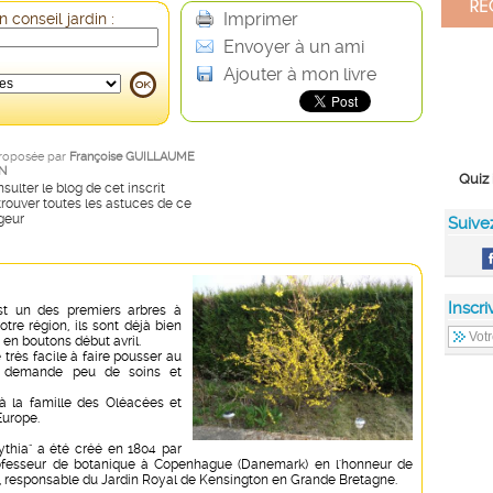
Imprimer
 conseil jardin :
Envoyer à un ami
Ajouter à mon livre
roposée par
Françoise GUILLAUME
N
Quiz 
sulter le blog de cet inscrit
rouver toutes les astuces de ce
geur
Suive
Inscri
st un des premiers arbres à
votre région, ils sont déjà bien
 en boutons début avril.
 très facile à faire pousser au
le demande peu de soins et
 à la famille des Oléacées et
Europe.
thia" a été créé en 1804 par
rofesseur de botanique à Copenhague (Danemark) en l'honneur de
, responsable du Jardin Royal de Kensington en Grande Bretagne.