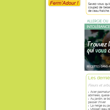
Savez-vous qu'i
coupez de belle
de l'eau fraîche.
Les derniè
Fleurs et arb
Acer palmatum 
abimées, quelle
Au jardin, le 
passer l’hiver
La neige au ja
Utiliser l'eau