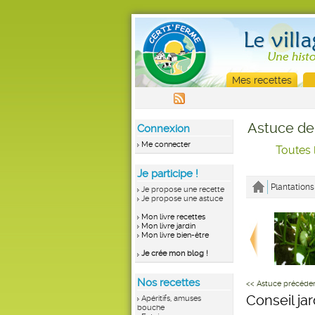
Mes recettes
Astuce de
Connexion
Me connecter
Toutes 
Je participe !
Plantations
Je propose une recette
Je propose une astuce
Mon livre recettes
Mon livre jardin
Mon livre bien-être
Je crée mon blog !
Nos recettes
<< Astuce précéde
Conseil ja
Apéritifs, amuses
bouche