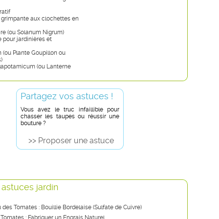
atif
 grimpante aux clochettes en
ire (ou Solanum Nigrum)
e pour jardinières et
 (ou Plante Goupillon ou
)
gapotamicum (ou Lanterne
Partagez vos astuces !
Vous avez le truc infaillible pour
chasser les taupes ou réussir une
bouture ?
>> Proposer une astuce
 astuces jardin
u des Tomates : Bouillie Bordelaise (Sulfate de Cuivre)
 Tomates : Fabriquer un Engrais Naturel