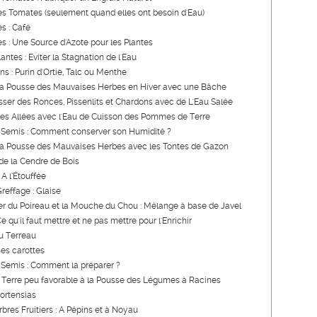
s Tomates (seulement quand elles ont besoin d'Eau)
s : Café
ies : Une Source d'Azote pour les Plantes
lantes : Eviter la Stagnation de l'Eau
ns : Purin d'Ortie, Talc ou Menthe
a Pousse des Mauvaises Herbes en Hiver avec une Bâche
ser des Ronces, Pissenlits et Chardons avec de L'Eau Salée
les Allées avec l'Eau de Cuisson des Pommes de Terre
 Semis : Comment conserver son Humidité ?
a Pousse des Mauvaises Herbes avec les Tontes de Gazon
de la Cendre de Bois
 A l’Étouffée
reffage : Glaise
er du Poireau et la Mouche du Chou : Mélange à base de Javel
 qu'il faut mettre et ne pas mettre pour l'Enrichir
u Terreau
es carottes
 Semis : Comment la préparer ?
 Terre peu favorable à la Pousse des Légumes à Racines
Hortensias
rbres Fruitiers : A Pépins et à Noyau