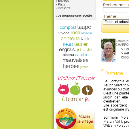
Entrées
Plats
Recherchez un
Desserts
Je propose une recette
Thème :
taupe
compost
rose
vivace
hibiscus
camélia
taille
Astuce p
laurier
fleurs
CHARRO
engrais
arbuste
>
Con
>
Ret
carotte
oiseau
blog
mauvaises
herbes
jardin
L'astuce
Visitez iTerroir
Le Forsythia e
fleurir. Suivant 
avancés ou tout
C'est une plante
jardin car el
d'entretien.
Elle appartient
est originaire d'
Son nom "Forsy
Martin Vahl, p
William Forsyth