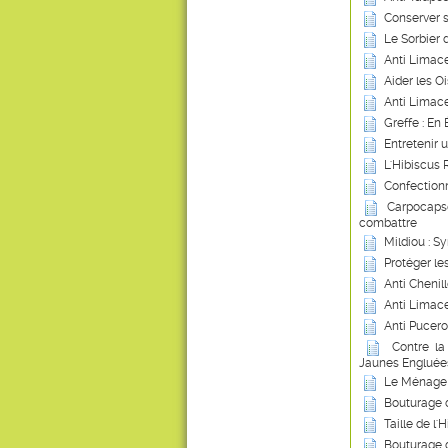
Conserver 
Le Sorbier 
Anti Limace
Aider les Oi
Anti Limace
Greffe : En
Entretenir 
L'Hibiscus 
Confection
Carpocapse
combattre
Mildiou : S
Protéger le
Anti Chenil
Anti Limace
Anti Pucero
Contre la
Jaunes Engluée
Le Ménage 
Bouturage 
Taille de l'
Bouturage 