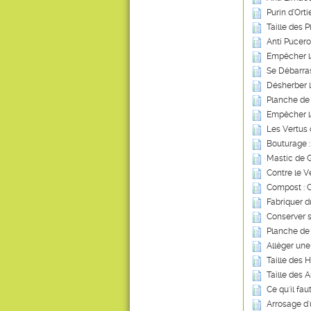
Purin d’Ort
Taille des P
Anti Pucero
Empêcher l
Se Débarras
Désherber 
Planche de
Empêcher l
Les Vertus 
Bouturage :
Mastic de G
Contre le V
Compost : Ce
Fabriquer d
Conserver s
Planche de
Alléger une
Taille des 
Taille des A
Ce qu'il fau
Arrosage d