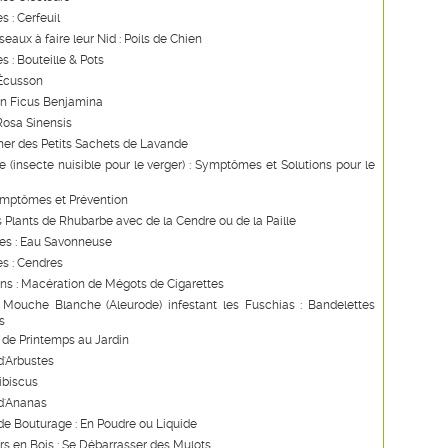
s : Cerfeuil
seaux à faire leur Nid : Poils de Chien
s : Bouteille & Pots
 Écusson
un Ficus Benjamina
Rosa Sinensis
ner des Petits Sachets de Lavande
 (insecte nuisible pour le verger) : Symptômes et Solutions pour le
ymptômes et Prévention
s Plants de Rhubarbe avec de la Cendre ou de la Paille
les : Eau Savonneuse
s : Cendres
ns : Macération de Mégots de Cigarettes
 Mouche Blanche (Aleurode) infestant les Fuschias : Bandelettes
s
de Printemps au Jardin
d'Arbustes
Hibiscus
d'Ananas
e Bouturage : En Poudre ou Liquide
s en Bois : Se Débarrasser des Mulots