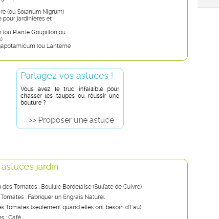
ire (ou Solanum Nigrum)
e pour jardinières et
 (ou Plante Goupillon ou
)
gapotamicum (ou Lanterne
Partagez vos astuces !
Vous avez le truc infaillible pour
chasser les taupes ou réussir une
bouture ?
>> Proposer une astuce
 astuces jardin
u des Tomates : Bouillie Bordelaise (Sulfate de Cuivre)
 Tomates : Fabriquer un Engrais Naturel
s Tomates (seulement quand elles ont besoin d'Eau)
s : Café