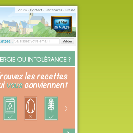
Forum
-
Contact
-
Partenaires
-
Presse
ettes :