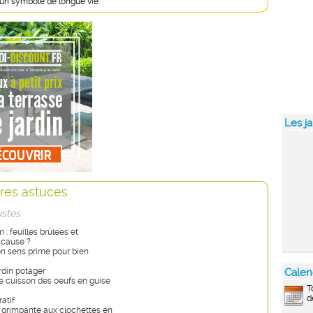
t un symbole de longue vie.
Les ja
res astuces
ustes
: feuilles brûlées et
 cause ?
bon sens prime pour bien
rdin potager
Calen
 de cuisson des oeufs en guise
T
d
atif
 grimpante aux clochettes en