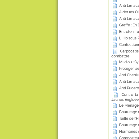
Anti Limace
Aider les Oi
Anti Limace
Greffe : En
Entretenir 
L'Hibiscus 
Confection
Carpocapse
combattre
Mildiou : S
Protéger le
Anti Chenil
Anti Limace
Anti Pucero
Contre la
Jaunes Engluée
Le Ménage 
Bouturage 
Taille de l'
Bouturage 
Hormones d
Composteur