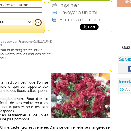
Imprimer
 conseil jardin :
Envoyer à un ami
Ajouter à mon livre
roposée par
Françoise GUILLAUME
N
Quiz 
sulter le blog de cet inscrit
rouver toutes les astuces de ce
geur
Suive
Inscri
 la tradition veut que l'on se
ière et que l'on apporte aux
amille des fleurs telles que les
.
mologiquement "fleur d'or", le
leurit de septembre pour les
usqu'à janvier pour les plus
s espèces.
bien ressembler à de jolies
à de jolis pompons.
Chine, cette fleur est vénérée. Dans ce dernier, elle se mange et se