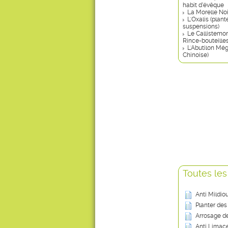
habit d’évêque
La Morelle No
L'Oxalis (plant
suspensions)
Le Callistemon
Rince-bouteilles
L'Abutilon Mé
Chinoise)
Toutes les
Anti Mildio
Planter des
Arrosage de
Anti Limace