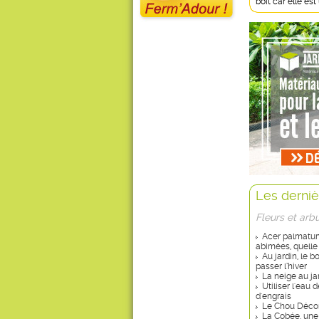
boit car elle es
Les derniè
Fleurs et arb
Acer palmatum 
abimées, quelle
Au jardin, le 
passer l’hiver
La neige au ja
Utiliser l'eau
d'engrais
Le Chou Décor
La Cobée, une