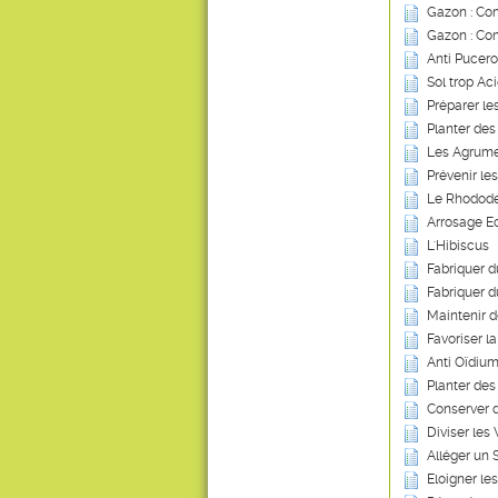
Gazon : Com
Gazon : Co
Anti Pucero
Sol trop Ac
Préparer le
Planter des
Les Agrum
Prévenir le
Le Rhodod
Arrosage Ec
L'Hibiscus
Fabriquer 
Fabriquer d
Maintenir 
Favoriser l
Anti Oïdium
Planter des
Conserver 
Diviser les
Alléger un 
Eloigner les