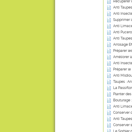
Récupérer 
Anti Taupes
Anti Insecte
Supprimer 
Anti Limace
Anti Pucero
Anti Taupes
Arrosage Ef
Préparer les
Améliorer 
Anti Insect
Préparer le 
Anti Mildio
Taupes : An
La Passiflo
Planter des 
Bouturage 
Anti Limace
Conserver 
Anti Taupes
Conserver 
Le Sorbier 