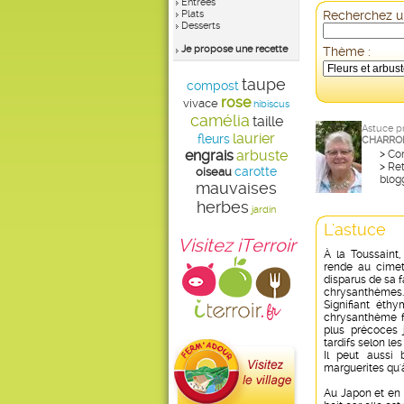
Entrées
Plats
Recherchez un
Desserts
Je propose une recette
Thème :
taupe
compost
rose
vivace
hibiscus
camélia
taille
Astuce p
laurier
fleurs
CHARRO
engrais
arbuste
>
Con
>
Ret
carotte
oiseau
blog
mauvaises
herbes
jardin
L'astuce
Visitez iTerroir
À la Toussaint,
rende au cimet
disparus de sa f
chrysanthèmes
Signifiant éthy
chrysanthème f
plus précoces j
tardifs selon le
Il peut aussi 
marguerites qu'
Au Japon et en 