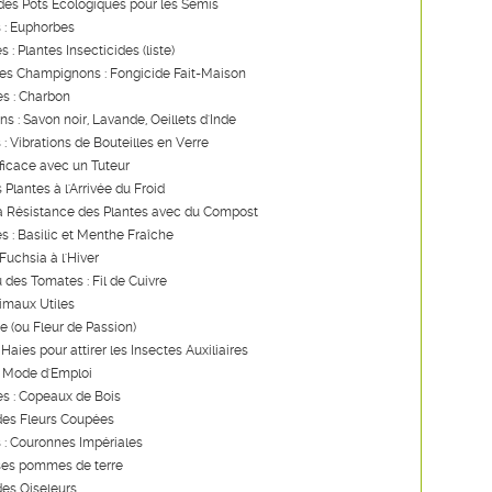
des Pots Écologiques pour les Semis
 : Euphorbes
s : Plantes Insecticides (liste)
les Champignons : Fongicide Fait-Maison
s : Charbon
ns : Savon noir, Lavande, Oeillets d'Inde
 : Vibrations de Bouteilles en Verre
ficace avec un Tuteur
 Plantes à l'Arrivée du Froid
la Résistance des Plantes avec du Compost
es : Basilic et Menthe Fraîche
Fuchsia à l'Hiver
u des Tomates : Fil de Cuivre
imaux Utiles
re (ou Fleur de Passion)
Haies pour attirer les Insectes Auxiliaires
: Mode d'Emploi
s : Copeaux de Bois
des Fleurs Coupées
 : Couronnes Impériales
ses pommes de terre
des Oiseleurs