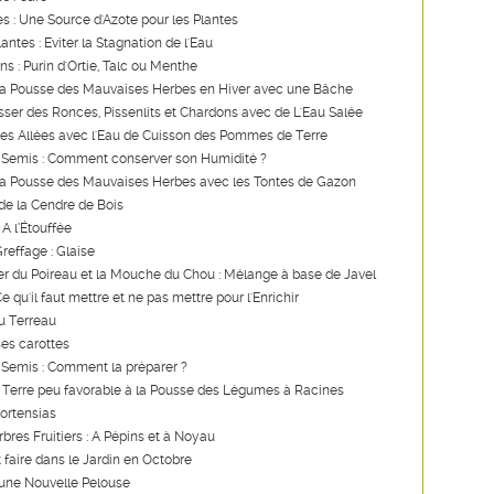
ies : Une Source d'Azote pour les Plantes
lantes : Eviter la Stagnation de l'Eau
ns : Purin d'Ortie, Talc ou Menthe
a Pousse des Mauvaises Herbes en Hiver avec une Bâche
ser des Ronces, Pissenlits et Chardons avec de L'Eau Salée
les Allées avec l'Eau de Cuisson des Pommes de Terre
 Semis : Comment conserver son Humidité ?
a Pousse des Mauvaises Herbes avec les Tontes de Gazon
de la Cendre de Bois
 A l’Étouffée
reffage : Glaise
er du Poireau et la Mouche du Chou : Mélange à base de Javel
 qu'il faut mettre et ne pas mettre pour l'Enrichir
u Terreau
es carottes
 Semis : Comment la préparer ?
 Terre peu favorable à la Pousse des Légumes à Racines
Hortensias
rbres Fruitiers : A Pépins et à Noyau
t faire dans le Jardin en Octobre
'une Nouvelle Pelouse