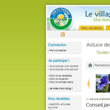
Mes recettes
Astuce de
Connexion
Me connecter
Toutes 
Je participe !
Plantations
Je propose une recette
Je propose une astuce
Mon livre recettes
Mon livre jardin
Mon livre bien-être
Je crée mon blog !
Nos recettes
<< Astuce précéde
Conseil ja
Apéritifs, amuses
bouche