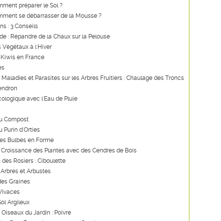
ment préparer le Sol ?
mment se débarrasser de la Mousse ?
ns : 3 Conseils
ide : Répandre de la Chaux sur la Pelouse
s Végétaux à l'Hiver
 Kiwis en France
es
s Maladies et Parasites sur les Arbres Fruitiers : Chaulage des Troncs
endron
ologique avec l'Eau de Pluie
du Compost
u Purin d'Orties
des Bulbes en Forme
a Croissance des Plantes avec des Cendres de Bois
 des Rosiers : Ciboulette
 Arbres et Arbustes
des Graines
 Vivaces
Sol Argileux
 Oiseaux du Jardin : Poivre