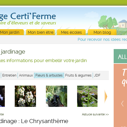
Mon jardin
Mon bien être
Mes écoles
Mon blog
Pour recevoir nos idées rec
 jardinage
les informations pour embellir votre jardin
Entretien
Animaux
Fleurs & arbustes
Fruits & légumes
JDF
nte
Astuce suivante >>
rdinage : Le Chrysanthème