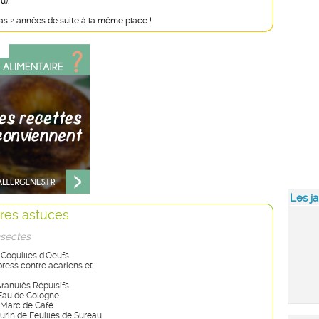
u).
as 2 années de suite à la même place !
Les ja
res astuces
nsectes
 Coquilles d'Oeufs
xpress contre acariens et
Granulés Répulsifs
 Eau de Cologne
: Marc de Café
Purin de Feuilles de Sureau