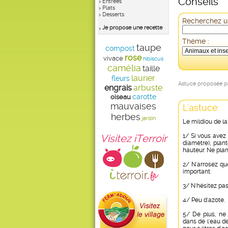
Conseils
Entrées
Plats
Desserts
Recherchez un
Je propose une recette
Thème :
taupe
compost
rose
vivace
hibiscus
camélia
taille
laurier
fleurs
Astuce proposée 
engrais
arbuste
carotte
oiseau
mauvaises
L'astuce
herbes
jardin
Le mildiou de la
Visitez iTerroir
1/ Si vous avez 
diamètre), pla
hauteur. Ne pla
2/ N'arrosez que
important.
3/ N'hésitez pas 
4/ Peu d'azote.
5/ De plus, ne 
dans de l'eau de