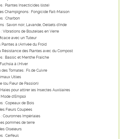
s : Plantes Insecticides (liste)
les Champignons : Fongicide Fait-Maison
s : Charbon
ns : Savon noir, Lavande, Oeillets d'Inde
 : Vibrations de Bouteilles en Verre
ficace avec un Tuteur
 Plantes à l'Arrivée du Froid
la Résistance des Plantes avec du Compost
es : Basilic et Menthe Fraîche
Fuchsia à l'Hiver
u des Tomates : Fil de Cuivre
imaux Utiles
re (ou Fleur de Passion)
Haies pour attirer les Insectes Auxiliaires
: Mode d'Emploi
s : Copeaux de Bois
des Fleurs Coupées
 : Couronnes Impériales
ses pommes de terre
des Oiseleurs
s : Cerfeuil