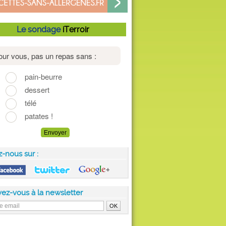
Le sondage
iTerroir
z-nous sur :
vez-vous à la newsletter