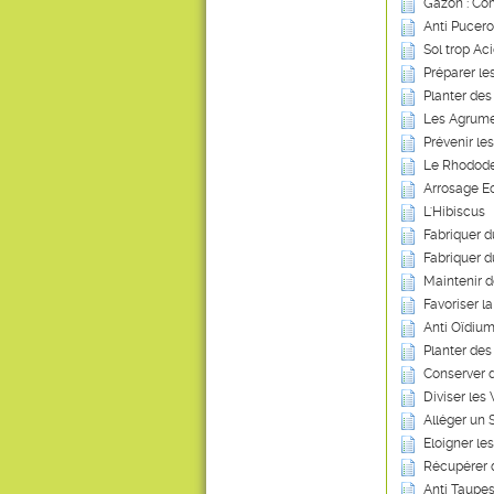
Gazon : Co
Anti Pucero
Sol trop Ac
Préparer le
Planter des
Les Agrum
Prévenir le
Le Rhodod
Arrosage Ec
L'Hibiscus
Fabriquer 
Fabriquer d
Maintenir 
Favoriser l
Anti Oïdium
Planter des
Conserver 
Diviser les
Alléger un 
Eloigner les
Récupérer 
Anti Taupes