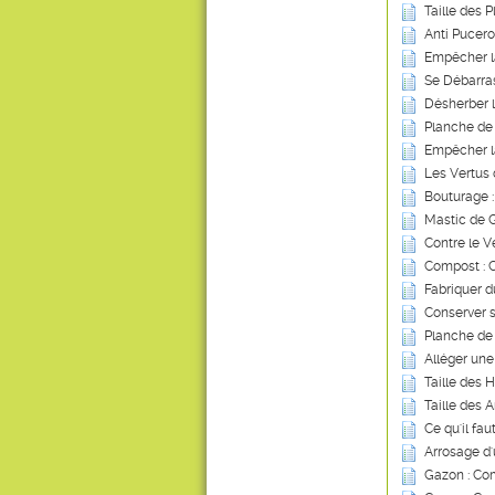
Taille des P
Anti Pucero
Empêcher l
Se Débarras
Désherber 
Planche de
Empêcher l
Les Vertus 
Bouturage :
Mastic de G
Contre le V
Compost : Ce
Fabriquer d
Conserver s
Planche de
Alléger une
Taille des 
Taille des A
Ce qu'il fau
Arrosage d
Gazon : Com