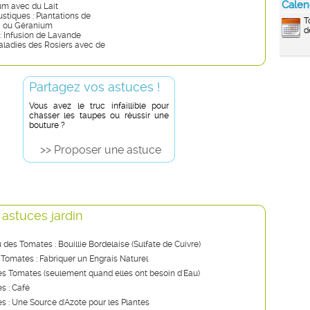
Calen
ium avec du Lait
stiques : Plantations de
T
c ou Géranium
d
: Infusion de Lavande
aladies des Rosiers avec de
Partagez vos astuces !
Vous avez le truc infaillible pour
chasser les taupes ou réussir une
bouture ?
>> Proposer une astuce
 astuces jardin
u des Tomates : Bouillie Bordelaise (Sulfate de Cuivre)
 Tomates : Fabriquer un Engrais Naturel
s Tomates (seulement quand elles ont besoin d'Eau)
s : Café
ies : Une Source d'Azote pour les Plantes