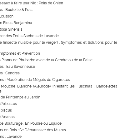
seaux à faire leur Nid : Poils de Chien
s : Bouteille & Pots
 Écusson
un Ficus Benjamina
Rosa Sinensis
ner des Petits Sachets de Lavande
 (insecte nuisible pour le verger) : Symptômes et Solutions pour le
ymptômes et Prévention
s Plants de Rhubarbe avec de la Cendre ou de la Paille
les : Eau Savonneuse
s : Cendres
ns : Macération de Mégots de Cigarettes
 Mouche Blanche (Aleurode) infestant les Fuschias : Bandelettes
s
de Printemps au Jardin
d'Arbustes
Hibiscus
d'Ananas
e Bouturage : En Poudre ou Liquide
s en Bois : Se Débarrasser des Mulots
ns : Lavande