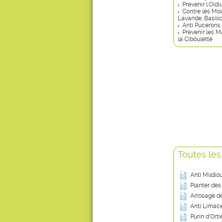
Prévenir l'Oid
Contre les Mou
Lavande, Basili
Anti Pucerons 
Prévenir les M
la Ciboulette
Toutes les
Anti Mildio
Planter des
Arrosage de
Anti Limace
Purin d’Ort