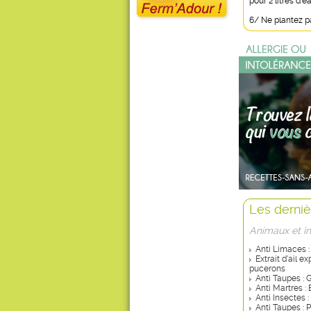
pour 2 litres d'ea
6/ Ne plantez p
Les derniè
Animaux et i
Anti Limaces :
Extrait d’ail e
pucerons
Anti Taupes : 
Anti Martres :
Anti Insectes 
Anti Taupes : 