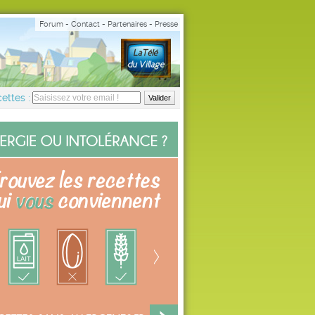
Forum
-
Contact
-
Partenaires
-
Presse
ettes :