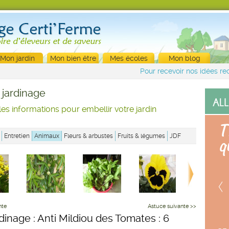
Mon jardin
Mon bien être
Mes écoles
Mon blog
Pour recevoir nos idées rec
 jardinage
les informations pour embellir votre jardin
Entretien
Animaux
Fleurs & arbustes
Fruits & légumes
JDF
nte
Astuce suivante >>
rdinage : Anti Mildiou des Tomates : 6