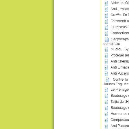
Aider les Oi
Anti Limace
Greffe : En
Entretenir 
L'Hibiscus 
Confection
Carpocapse
combattre
Mildiou : S
Protéger le
Anti Chenil
Anti Limace
Anti Pucero
Contre la
Jaunes Engluée
Le Ménage 
Bouturage 
Taille de l'
Bouturage 
Hormones d
Composteur
Anti Pucero