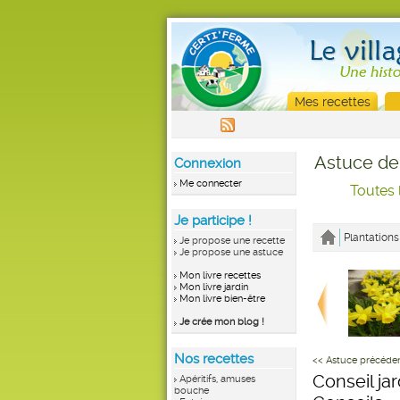
Mes recettes
Astuce de
Connexion
Me connecter
Toutes 
Je participe !
Plantations
Je propose une recette
Je propose une astuce
Mon livre recettes
Mon livre jardin
Mon livre bien-être
Je crée mon blog !
Nos recettes
<< Astuce précéde
Conseil ja
Apéritifs, amuses
bouche