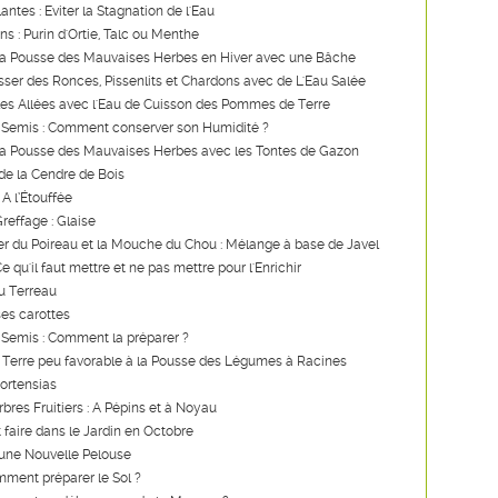
lantes : Eviter la Stagnation de l'Eau
ns : Purin d'Ortie, Talc ou Menthe
a Pousse des Mauvaises Herbes en Hiver avec une Bâche
ser des Ronces, Pissenlits et Chardons avec de L'Eau Salée
les Allées avec l'Eau de Cuisson des Pommes de Terre
 Semis : Comment conserver son Humidité ?
a Pousse des Mauvaises Herbes avec les Tontes de Gazon
de la Cendre de Bois
 A l’Étouffée
reffage : Glaise
er du Poireau et la Mouche du Chou : Mélange à base de Javel
 qu'il faut mettre et ne pas mettre pour l'Enrichir
u Terreau
es carottes
 Semis : Comment la préparer ?
 Terre peu favorable à la Pousse des Légumes à Racines
Hortensias
rbres Fruitiers : A Pépins et à Noyau
t faire dans le Jardin en Octobre
'une Nouvelle Pelouse
ment préparer le Sol ?