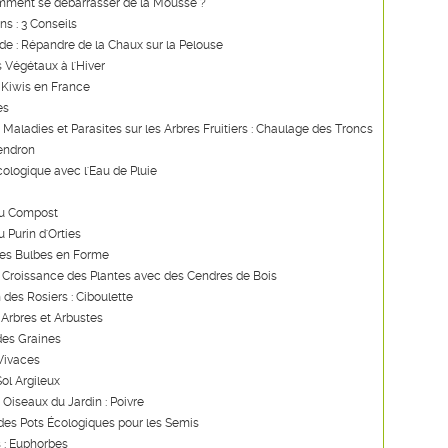
mment se débarrasser de la Mousse ?
ns : 3 Conseils
ide : Répandre de la Chaux sur la Pelouse
s Végétaux à l'Hiver
 Kiwis en France
es
s Maladies et Parasites sur les Arbres Fruitiers : Chaulage des Troncs
endron
ologique avec l'Eau de Pluie
du Compost
u Purin d'Orties
des Bulbes en Forme
a Croissance des Plantes avec des Cendres de Bois
 des Rosiers : Ciboulette
 Arbres et Arbustes
des Graines
 Vivaces
Sol Argileux
 Oiseaux du Jardin : Poivre
des Pots Écologiques pour les Semis
 : Euphorbes