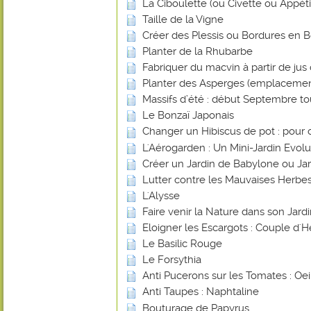
La Ciboulette (ou Civette ou Appéti
Taille de la Vigne
Créer des Plessis ou Bordures en B
Planter de la Rhubarbe
Fabriquer du macvin à partir de jus 
Planter des Asperges (emplacemen
Massifs d’été : début Septembre tout
Le Bonzaï Japonais
Changer un Hibiscus de pot : pour 
L'Aérogarden : Un Mini-Jardin Evolut
Créer un Jardin de Babylone ou Ja
Lutter contre les Mauvaises Herbes
L'Alysse
Faire venir la Nature dans son Jard
Eloigner les Escargots : Couple d'H
Le Basilic Rouge
Le Forsythia
Anti Pucerons sur les Tomates : Oei
Anti Taupes : Naphtaline
Bouturage de Papyrus