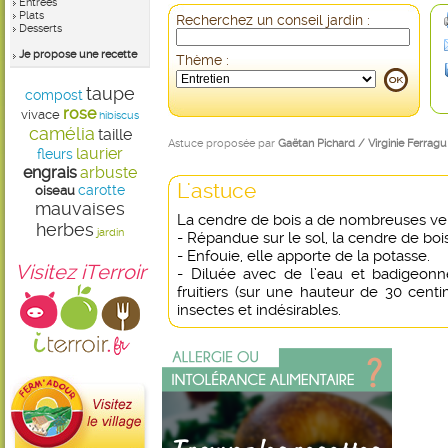
Entrées
Plats
Recherchez un conseil jardin :
Desserts
Je propose une recette
Thème :
taupe
compost
rose
vivace
hibiscus
camélia
taille
Astuce proposée par
Gaëtan Pichard / Virginie Ferragu
laurier
fleurs
engrais
arbuste
L'astuce
carotte
oiseau
mauvaises
La cendre de bois a de nombreuses ver
herbes
jardin
- Répandue sur le sol, la cendre de bois
- Enfouie, elle apporte de la potasse.
Visitez iTerroir
- Diluée avec de l’eau et badigeonn
fruitiers (sur une hauteur de 30 centi
insectes et indésirables.