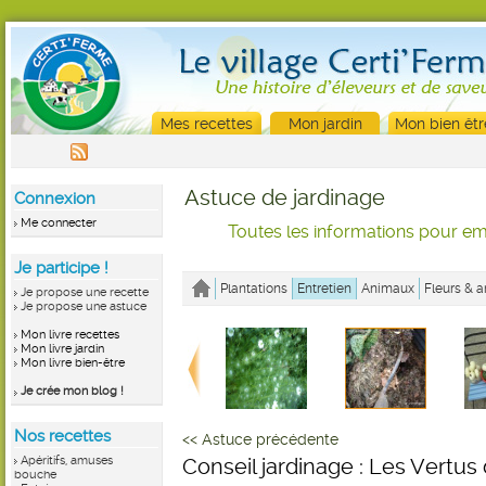
Mes recettes
Mon jardin
Mon bien êtr
Astuce de jardinage
Connexion
Me connecter
Toutes les informations pour emb
Je participe !
Plantations
Entretien
Animaux
Fleurs & a
Je propose une recette
Je propose une astuce
Mon livre recettes
Mon livre jardin
Mon livre bien-être
Je crée mon blog !
Nos recettes
<< Astuce précédente
Apéritifs, amuses
Conseil jardinage : Les Vertus
bouche