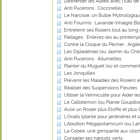
Désherber les Allées avec l'Eau de
Anti Pucerons : Coccinelles
Le Narcisse, un Bulbe Mythologiq
Anti Fourmis : Lavande-Vinaigre Blan
Entretenir ses Rosiers tout au long
Paillages : Enlevez-les au printemp
Contre la Cloque du Pêcher : Argile
Les Dipladénias (ou Jasmin du Chili
Anti Pucerons : Allumettes
Planter du Muguet (où et comment
Les Jonquilles
Prévenir les Maladies des Rosiers a
Réaliser des Suspensions Fleuries
Utiliser la Vermiculite pour Aider l
Le Callistemon (ou Plante Goupillo
Avoir un Rosier plus Etoffé et plus
L'Oxalis (plante pour jardinières et
L'Abutilon Mégapotamicum (ou Lan
La Cobée, une grimpante aux cloch
Congeler ses haricots verts