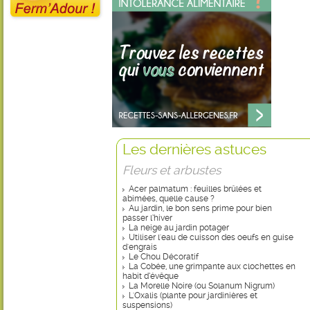
Les dernières astuces
Fleurs et arbustes
Acer palmatum : feuilles brûlées et
abimées, quelle cause ?
Au jardin, le bon sens prime pour bien
passer l’hiver
La neige au jardin potager
Utiliser l'eau de cuisson des oeufs en guise
d'engrais
Le Chou Décoratif
La Cobée, une grimpante aux clochettes en
habit d’évêque
La Morelle Noire (ou Solanum Nigrum)
L'Oxalis (plante pour jardinières et
suspensions)