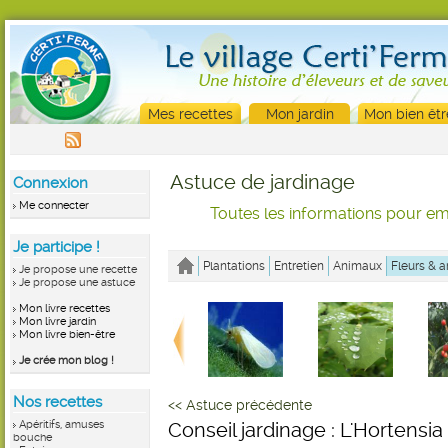
Mes recettes
Mon jardin
Mon bien êtr
Astuce de jardinage
Connexion
Me connecter
Toutes les informations pour emb
Je participe !
Plantations
Entretien
Animaux
Fleurs & a
Je propose une recette
Je propose une astuce
Mon livre recettes
Mon livre jardin
Mon livre bien-être
Je crée mon blog !
Nos recettes
<< Astuce précédente
Apéritifs, amuses
Conseil jardinage : L'Hortensi
bouche