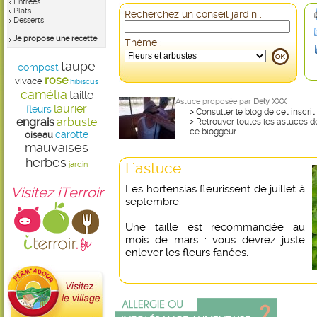
Entrées
Plats
Recherchez un conseil jardin :
Desserts
Je propose une recette
Thème :
taupe
compost
rose
vivace
hibiscus
camélia
taille
Astuce proposée par
Dely XXX
laurier
fleurs
>
Consulter le blog de cet inscrit
engrais
arbuste
>
Retrouver toutes les astuces d
ce bloggeur
carotte
oiseau
mauvaises
herbes
L'astuce
jardin
Les hortensias fleurissent de juillet à
Visitez iTerroir
septembre.
Une taille est recommandée au
mois de mars : vous devrez juste
enlever les fleurs fanées.