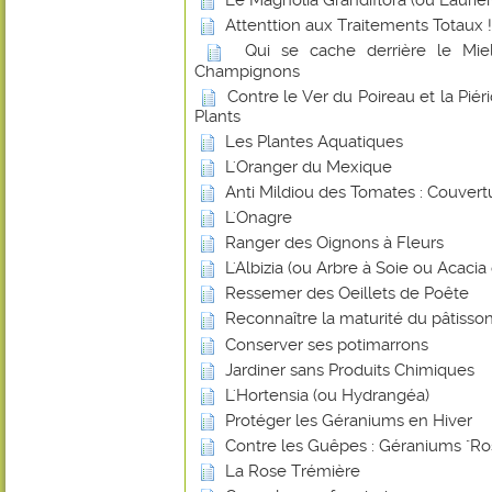
Le Magnolia Grandiflora (ou Laurier-
Attenttion aux Traitements Totaux !
Qui se cache derrière le Miel
Champignons
Contre le Ver du Poireau et la Piér
Plants
Les Plantes Aquatiques
L'Oranger du Mexique
Anti Mildiou des Tomates : Couvert
L'Onagre
Ranger des Oignons à Fleurs
L'Albizia (ou Arbre à Soie ou Acaci
Ressemer des Oeillets de Poête
Reconnaître la maturité du pâtisson
Conserver ses potimarrons
Jardiner sans Produits Chimiques
L'Hortensia (ou Hydrangéa)
Protéger les Géraniums en Hiver
Contre les Guêpes : Géraniums "Ro
La Rose Trémière