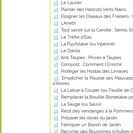
Le Laurier
Planter des Haricots Verts Nains
Eloigner les Oiseaux des Fraisiers : 
L'Aneth
Tout savoir sur la Carotte : Semis, E
Le Trèfle d'Eau
La Puyfolaise (ou Vipérine)
Le Dahlia
Anti Taupes : Pinces à Taupes
Compost : Comment l'Enrichir
Protéger les Hostas des Limaces
Empêcher la Pousse des Mauvaise
d'Arbres
La Laitue à Couper (ou Feuille de
Remplacer la Bouillie Bordelaise p
La Sauge (ou Sauvi)
Récit des vendanges à la Pommera
Préparer les olives du jardin
Fabriquer un Bassin de Jardin
Recycler des Bourriches d'Huîtres 