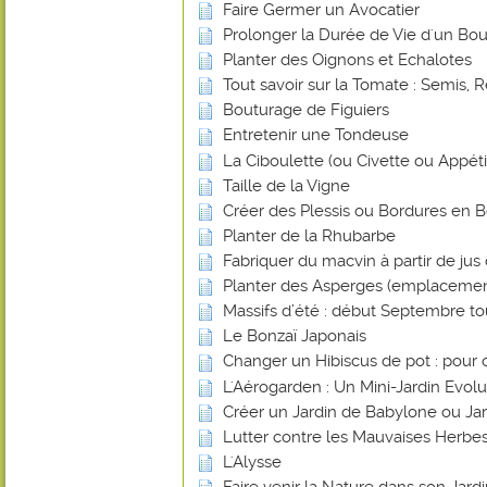
Faire Germer un Avocatier
Prolonger la Durée de Vie d'un Bou
Planter des Oignons et Echalotes
Tout savoir sur la Tomate : Semis, R
Bouturage de Figuiers
Entretenir une Tondeuse
La Ciboulette (ou Civette ou Appéti
Taille de la Vigne
Créer des Plessis ou Bordures en B
Planter de la Rhubarbe
Fabriquer du macvin à partir de jus 
Planter des Asperges (emplacemen
Massifs d’été : début Septembre tout
Le Bonzaï Japonais
Changer un Hibiscus de pot : pour 
L'Aérogarden : Un Mini-Jardin Evolut
Créer un Jardin de Babylone ou Ja
Lutter contre les Mauvaises Herbes
L'Alysse
Faire venir la Nature dans son Jard