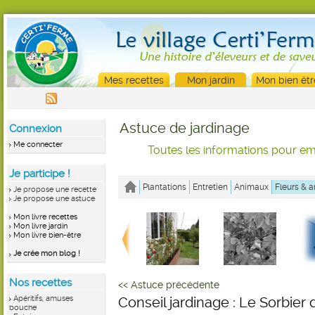
Mes recettes
Mon jardin
Mon bien êtr
Astuce de jardinage
Connexion
Me connecter
Toutes les informations pour emb
Je participe !
Plantations
Entretien
Animaux
Fleurs & a
Je propose une recette
Je propose une astuce
Mon livre recettes
Mon livre jardin
Mon livre bien-être
Je crée mon blog !
Nos recettes
<< Astuce précédente
Apéritifs, amuses
Conseil jardinage : Le Sorbier
bouche