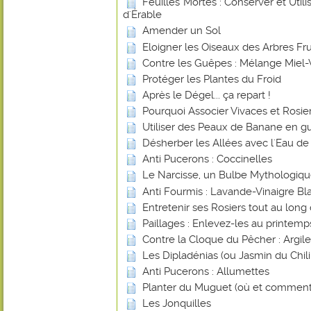
Feuilles Mortes : Conserver et Utilis
d'Érable
Amender un Sol
Eloigner les Oiseaux des Arbres Frui
Contre les Guêpes : Mélange Miel-
Protéger les Plantes du Froid
Après le Dégel... ça repart !
Pourquoi Associer Vivaces et Rosier
Utiliser des Peaux de Banane en gu
Désherber les Allées avec l'Eau de
Anti Pucerons : Coccinelles
Le Narcisse, un Bulbe Mythologiq
Anti Fourmis : Lavande-Vinaigre Blan
Entretenir ses Rosiers tout au long
Paillages : Enlevez-les au printemp
Contre la Cloque du Pêcher : Argile
Les Dipladénias (ou Jasmin du Chili
Anti Pucerons : Allumettes
Planter du Muguet (où et comment
Les Jonquilles