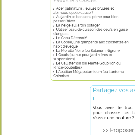
Fleurs et arbustes
Acer palmatum : feuilles brûlées et
abimées, quelle cause ?
Au jardin, le bon sens prime pour bien
passer l’hiver
La neige au jardin potager
Utiliser l'eau de cuisson des oeufs en guise
d'engrais
Le Chou Décoratif
La Cobée, une grimpante aux clochettes en
habit d’évêque
La Morelle Noire (ou Solanum Nigrum)
L'Oxalis (plante pour jardinières et
suspensions)
Le Callistemon (ou Plante Goupillon ou
Rince-bouteilles)
L'Abutilon Mégapotamicum (ou Lanterne
Chinoise)
Partagez vos a
!
Vous avez le truc in
pour chasser les t
réussir une bouture ?
>> Proposer