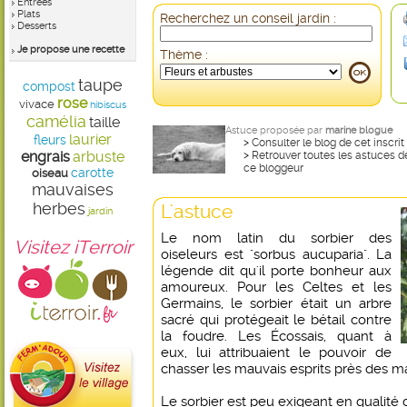
Entrées
Plats
Recherchez un conseil jardin :
Desserts
Je propose une recette
Thème :
taupe
compost
rose
vivace
hibiscus
camélia
taille
Astuce proposée par
marine blogue
laurier
fleurs
>
Consulter le blog de cet inscrit
engrais
arbuste
>
Retrouver toutes les astuces d
ce bloggeur
carotte
oiseau
mauvaises
herbes
L'astuce
jardin
Le nom latin du sorbier des
Visitez iTerroir
oiseleurs est "sorbus aucuparia". La
légende dit qu'il porte bonheur aux
amoureux. Pour les Celtes et les
Germains, le sorbier était un arbre
sacré qui protégeait le bétail contre
la foudre. Les Écossais, quant à
eux, lui attribuaient le pouvoir de
chasser les mauvais esprits près des m
Le sorbier est peu exigeant en qualité d