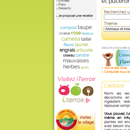
et pucero
Entrées
Plats
Desserts
Recherchez un
Je propose une recette
Thème :
taupe
compost
rose
vivace
hibiscus
camélia
taille
laurier
fleurs
Astuce proposée 
engrais
arbuste
carotte
oiseau
mauvaises
herbes
jardin
> Voir le site Web
> Consultez tous le
Visitez iTerroir
L'astuce
Parmi les rec
décoctions en
ingrédient re
repousse vampi
Vous pouvez l’ut
même en infus
plantes est en
avez besoin d’u