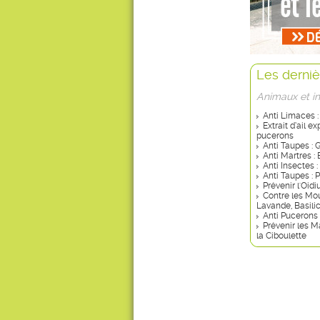
Les derniè
Animaux et i
Anti Limaces :
Extrait d’ail e
pucerons
Anti Taupes : 
Anti Martres :
Anti Insectes 
Anti Taupes : 
Prévenir l'Oid
Contre les Mou
Lavande, Basili
Anti Pucerons 
Prévenir les M
la Ciboulette