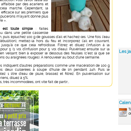
décoction. Pour l’avoir testé sur
affaiblie par des acariens et
cela marche. Cependant, la
 efficace sur les premiers que
s pucerons m’ayant donné plus
re ».
n est toute simple
: faites
au dans une petite casserole
on, puis épluchez 100 g de gousses d’ail et hachez-les. Une fois l’eau
ébullition), mettez-la hors du feu et incorporez l’ail en couvrant.
 jusqu’à ce que cela refroidisse. Filtrez et diluez l’infusion à la
pour 5 (1 vol d’infusion pour 5 vol d’eau). Pulvérisez ensuite sur la
Les ja
 en veillant bien à exposer le dessous des feuilles (c’est là que se
iens ou araignées rouges). A renouveler au bout d’une semaine.
es indiquent d’autres préparations comme une macération de 100 g
ns deux cuillerées à soupe d’huile de lin pendant 24h. Puis le
tez 1 litre d’eau de pluie, brassez et filtrez. En pulvérisation sur
iens, diluez à 5%.
s, très incommodées, ont vite fait de partir…
Calen
T
d