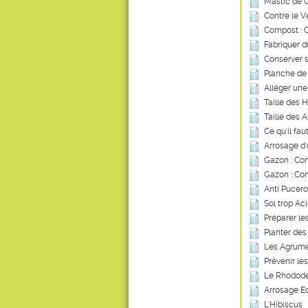
Mastic de G
Contre le V
Compost : Ce
Fabriquer d
Conserver s
Planche de
Alléger une
Taille des 
Taille des A
Ce qu'il fau
Arrosage d
Gazon : Com
Gazon : Co
Anti Pucero
Sol trop Ac
Préparer le
Planter des
Les Agrum
Prévenir le
Le Rhodod
Arrosage Ec
L'Hibiscus