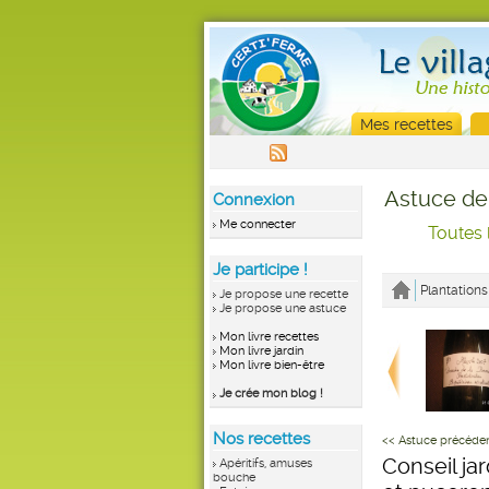
Mes recettes
Astuce de
Connexion
Me connecter
Toutes 
Je participe !
Plantations
Je propose une recette
Je propose une astuce
Mon livre recettes
Mon livre jardin
Mon livre bien-être
Je crée mon blog !
Nos recettes
<< Astuce précéde
Conseil jar
Apéritifs, amuses
bouche