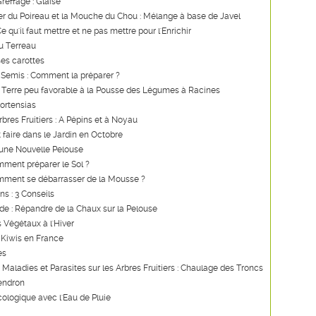
reffage : Glaise
er du Poireau et la Mouche du Chou : Mélange à base de Javel
 qu'il faut mettre et ne pas mettre pour l'Enrichir
u Terreau
es carottes
 Semis : Comment la préparer ?
 Terre peu favorable à la Pousse des Légumes à Racines
Hortensias
rbres Fruitiers : A Pépins et à Noyau
t faire dans le Jardin en Octobre
'une Nouvelle Pelouse
ment préparer le Sol ?
mment se débarrasser de la Mousse ?
ns : 3 Conseils
ide : Répandre de la Chaux sur la Pelouse
s Végétaux à l'Hiver
 Kiwis en France
es
s Maladies et Parasites sur les Arbres Fruitiers : Chaulage des Troncs
endron
ologique avec l'Eau de Pluie