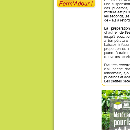
l’infusion ou la 
une suspension 
des pucerons, 
mixture est plus
les seconds, le
de « fils à retord
La préparatio
chauffer de l’e
jusqu’à ébulliti
à température (
Laissez infuser
proportion de 1 
plante à traiter
trouve les acar
D’autres recett
d’ail haché da
lendemain, ajou
pucerons et acar
Les petites bête