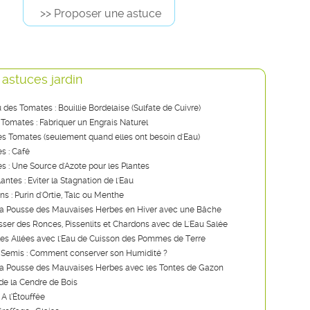
>> Proposer une astuce
 astuces jardin
u des Tomates : Bouillie Bordelaise (Sulfate de Cuivre)
 Tomates : Fabriquer un Engrais Naturel
s Tomates (seulement quand elles ont besoin d'Eau)
s : Café
ies : Une Source d'Azote pour les Plantes
lantes : Eviter la Stagnation de l'Eau
ns : Purin d'Ortie, Talc ou Menthe
a Pousse des Mauvaises Herbes en Hiver avec une Bâche
ser des Ronces, Pissenlits et Chardons avec de L'Eau Salée
les Allées avec l'Eau de Cuisson des Pommes de Terre
 Semis : Comment conserver son Humidité ?
a Pousse des Mauvaises Herbes avec les Tontes de Gazon
de la Cendre de Bois
 A l’Étouffée