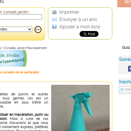
ns
Imprimer
 conseil jardin :
Envoyer à un ami
Ajouter à mon livre
Quiz 
par
Conseils Jardin Fleurissement
Suive
s conseils de ce partenaire
Inscri
ettes de purins et autres
 tous genres, l’ail est un
doutable en plus d’être un
re…
iliser en macération, purin ou
ion.
Mais si l’une de vos
vahie d’acariens et que vous
n traitement express, préférez