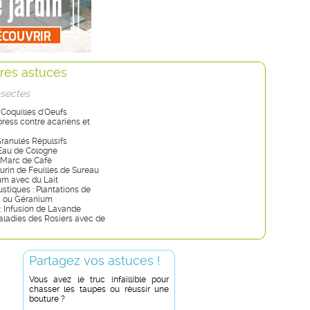
res astuces
nsectes
 Coquilles d'Oeufs
xpress contre acariens et
Granulés Répulsifs
 Eau de Cologne
: Marc de Café
Purin de Feuilles de Sureau
ium avec du Lait
stiques : Plantations de
c ou Géranium
: Infusion de Lavande
aladies des Rosiers avec de
Partagez vos astuces !
Vous avez le truc infaillible pour
chasser les taupes ou réussir une
bouture ?