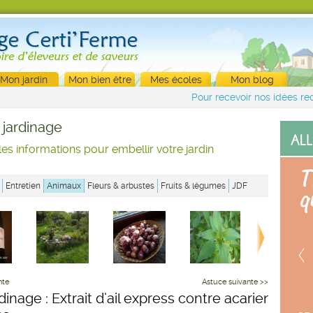
Mon jardin
Mon bien être
Mes écoles
Mon blog
Pour recevoir nos idées rec
 jardinage
les informations pour embellir votre jardin
Entretien
Animaux
Fleurs & arbustes
Fruits & légumes
JDF
nte
Astuce suivante >>
dinage : Extrait d’ail express contre acariens