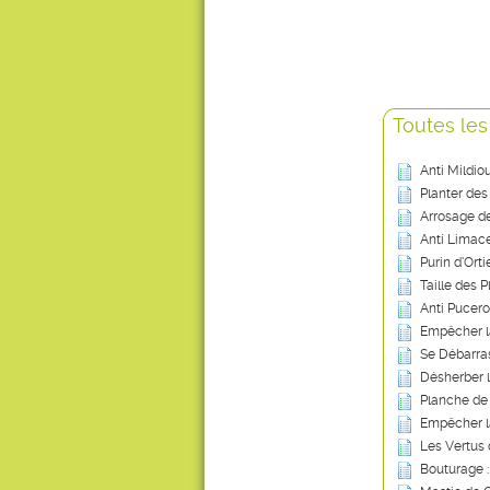
Toutes les
Anti Mildio
Planter des
Arrosage de
Anti Limace
Purin d’Ort
Taille des P
Anti Pucero
Empêcher l
Se Débarras
Désherber 
Planche de
Empêcher l
Les Vertus 
Bouturage :