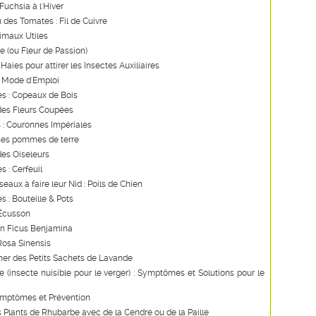
Fuchsia à l'Hiver
u des Tomates : Fil de Cuivre
imaux Utiles
re (ou Fleur de Passion)
Haies pour attirer les Insectes Auxiliaires
: Mode d'Emploi
s : Copeaux de Bois
des Fleurs Coupées
 : Couronnes Impériales
ses pommes de terre
des Oiseleurs
s : Cerfeuil
seaux à faire leur Nid : Poils de Chien
s : Bouteille & Pots
 Écusson
un Ficus Benjamina
Rosa Sinensis
ner des Petits Sachets de Lavande
 (insecte nuisible pour le verger) : Symptômes et Solutions pour le
ymptômes et Prévention
s Plants de Rhubarbe avec de la Cendre ou de la Paille