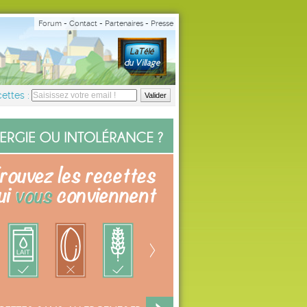
Forum
-
Contact
-
Partenaires
-
Presse
ettes :