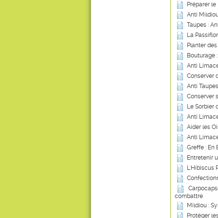
Préparer le 
Anti Mildio
Taupes : An
La Passiflo
Planter des 
Bouturage 
Anti Limace
Conserver 
Anti Taupes
Conserver 
Le Sorbier 
Anti Limace
Aider les Oi
Anti Limace
Greffe : En
Entretenir 
L'Hibiscus 
Confection
Carpocapse
combattre
Mildiou : S
Protéger le