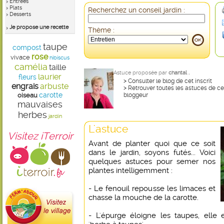
Entrées
Plats
Recherchez un conseil jardin :
Desserts
Je propose une recette
Thème :
taupe
compost
rose
vivace
hibiscus
camélia
taille
Astuce proposée par
chantal .
laurier
fleurs
>
Consulter le blog de cet inscrit
engrais
arbuste
>
Retrouver toutes les astuces de ce
carotte
oiseau
bloggeur
mauvaises
herbes
jardin
L'astuce
Visitez iTerroir
Avant de planter quoi que ce soit
dans le jardin, soyons futés... Voici
quelques astuces pour semer nos
plantes intelligemment :
- Le fenouil repousse les limaces et
chasse la mouche de la carotte.
- L'épurge éloigne les taupes, elle e