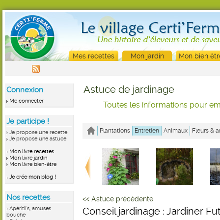
Mes recettes
Mon jardin
Mon bien êtr
Astuce de jardinage
Connexion
Me connecter
Toutes les informations pour emb
Je participe !
Plantations
Entretien
Animaux
Fleurs & a
Je propose une recette
Je propose une astuce
Mon livre recettes
Mon livre jardin
Mon livre bien-être
Je crée mon blog !
Nos recettes
<< Astuce précédente
Apéritifs, amuses
Conseil jardinage : Jardiner Fu
bouche