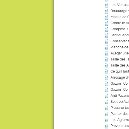
Les Vertus 
Bouturage :
Mastic de G
Contre le V
Compost : Ce
Fabriquer d
Conserver s
Planche de
Alléger une
Taille des 
Taille des A
Ce qu'il fau
Arrosage d
Gazon : Com
Gazon : Co
Anti Pucero
Sol trop Ac
Préparer le
Planter des
Les Agrum
Prévenir le