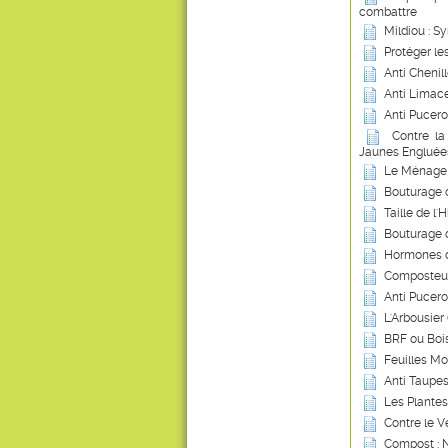
combattre
Mildiou : S
Protéger le
Anti Chenil
Anti Limace
Anti Pucero
Contre la
Jaunes Engluée
Le Ménage 
Bouturage 
Taille de l'
Bouturage 
Hormones d
Composteur
Anti Pucero
L'Arbousier
BRF ou Boi
Feuilles Mor
Anti Taupes 
Les Plantes 
Contre le V
Compost : N