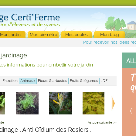
Mon jardin
Mon bien être
Mes écoles
Mon blog
Pour recevoir nos idées rec
 jardinage
les informations pour embellir votre jardin
Entretien
Animaux
Fleurs & arbustes
Fruits & légumes
JDF
nte
Astuce suivante >>
dinage : Anti Oïdium des Rosiers :