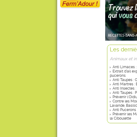
Les derniè
Animaux et i
Anti Limaces :
Extrait d’ail e
pucerons
Anti Taupes : 
Anti Martres :
Anti Insectes 
Anti Taupes : 
Prévenir l'Oid
Contre les Mou
Lavande, Basili
Anti Pucerons 
Prévenir les M
la Ciboulette