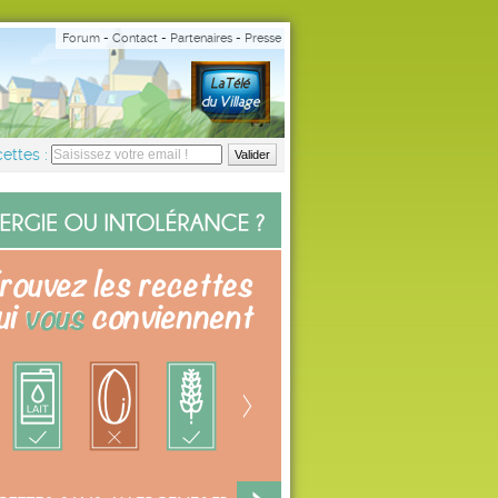
Forum
-
Contact
-
Partenaires
-
Presse
ettes :