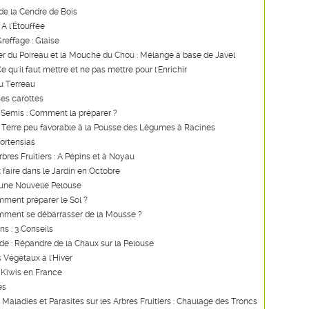
de la Cendre de Bois
 A l’Étouffée
reffage : Glaise
er du Poireau et la Mouche du Chou : Mélange à base de Javel
 qu'il faut mettre et ne pas mettre pour l'Enrichir
u Terreau
es carottes
 Semis : Comment la préparer ?
 Terre peu favorable à la Pousse des Légumes à Racines
Hortensias
rbres Fruitiers : A Pépins et à Noyau
t faire dans le Jardin en Octobre
'une Nouvelle Pelouse
ment préparer le Sol ?
mment se débarrasser de la Mousse ?
ns : 3 Conseils
ide : Répandre de la Chaux sur la Pelouse
s Végétaux à l'Hiver
 Kiwis en France
es
s Maladies et Parasites sur les Arbres Fruitiers : Chaulage des Troncs