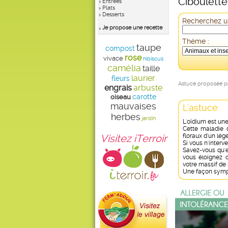
Ciboulette
Entrées
Plats
Desserts
Recherchez un
Je propose une recette
Thème :
taupe
compost
rose
vivace
hibiscus
camélia
taille
laurier
fleurs
Astuce proposée 
engrais
arbuste
carotte
oiseau
mauvaises
L'astuce
herbes
jardin
L'oïdium est une 
Cette maladie 
Visitez iTerroir
floraux d'un lé
Si vous n'interv
Savez-vous qu'e
vous éloignez 
votre massif de 
Une façon sympat