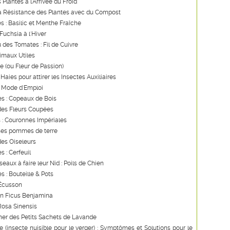
 Plantes à l'Arrivée du Froid
la Résistance des Plantes avec du Compost
es : Basilic et Menthe Fraîche
Fuchsia à l'Hiver
u des Tomates : Fil de Cuivre
imaux Utiles
re (ou Fleur de Passion)
Haies pour attirer les Insectes Auxiliaires
: Mode d'Emploi
s : Copeaux de Bois
des Fleurs Coupées
 : Couronnes Impériales
ses pommes de terre
des Oiseleurs
s : Cerfeuil
seaux à faire leur Nid : Poils de Chien
s : Bouteille & Pots
 Écusson
un Ficus Benjamina
Rosa Sinensis
ner des Petits Sachets de Lavande
 (insecte nuisible pour le verger) : Symptômes et Solutions pour le