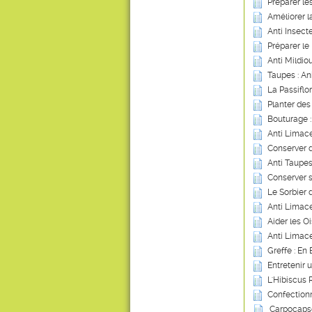
Préparer les
Améliorer 
Anti Insect
Préparer le 
Anti Mildio
Taupes : An
La Passiflo
Planter des 
Bouturage 
Anti Limace
Conserver 
Anti Taupes
Conserver 
Le Sorbier 
Anti Limace
Aider les Oi
Anti Limace
Greffe : En
Entretenir 
L'Hibiscus 
Confection
Carpocapse