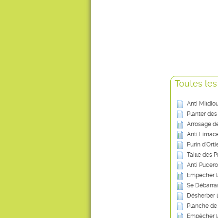
Toutes les
Anti Mildio
Planter des
Arrosage de
Anti Limace
Purin d’Ort
Taille des P
Anti Pucero
Empêcher l
Se Débarras
Désherber 
Planche de
Empêcher l