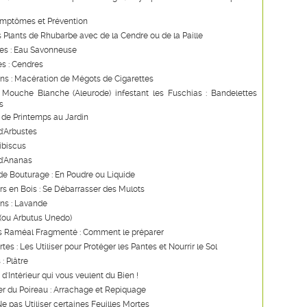
ymptômes et Prévention
s Plants de Rhubarbe avec de la Cendre ou de la Paille
les : Eau Savonneuse
s : Cendres
ns : Macération de Mégots de Cigarettes
 Mouche Blanche (Aleurode) infestant les Fuschias : Bandelettes
s
de Printemps au Jardin
d'Arbustes
Hibiscus
d'Ananas
e Bouturage : En Poudre ou Liquide
s en Bois : Se Débarrasser des Mulots
ns : Lavande
 (ou Arbutus Unedo)
s Raméal Fragmenté : Comment le préparer
tes : Les Utiliser pour Protéger les Pantes et Nourrir le Sol
: Plâtre
d'Intérieur qui vous veulent du Bien !
er du Poireau : Arrachage et Repiquage
e pas Utiliser certaines Feuilles Mortes