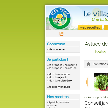
Mes recettes
Astuce de
Connexion
Me connecter
Toutes 
Je participe !
Plantations
Je propose une recette
Je propose une astuce
Mon livre recettes
Mon livre jardin
Mon livre bien-être
Je crée mon blog !
Nos recettes
<< Astuce précéde
Conseil jar
Apéritifs, amuses
bouche