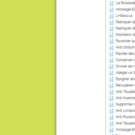
Le Rhodod
Arrosage Ec
L'Hibiscus
Fabriquer 
Fabriquer d
Maintenir 
Favoriser l
Anti Oïdium
Planter des
Conserver 
Diviser les
Alléger un 
Eloigner les
Récupérer 
Anti Taupes
Anti Insecte
Supprimer 
Anti Limace
Anti Pucero
Anti Taupes
Arrosage Ef