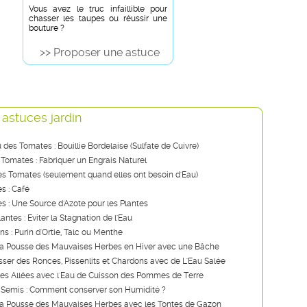
Vous avez le truc infaillible pour
chasser les taupes ou réussir une
bouture ?
>> Proposer une astuce
 astuces jardin
u des Tomates : Bouillie Bordelaise (Sulfate de Cuivre)
 Tomates : Fabriquer un Engrais Naturel
s Tomates (seulement quand elles ont besoin d'Eau)
s : Café
ies : Une Source d'Azote pour les Plantes
lantes : Eviter la Stagnation de l'Eau
ns : Purin d'Ortie, Talc ou Menthe
a Pousse des Mauvaises Herbes en Hiver avec une Bâche
ser des Ronces, Pissenlits et Chardons avec de L'Eau Salée
les Allées avec l'Eau de Cuisson des Pommes de Terre
 Semis : Comment conserver son Humidité ?
a Pousse des Mauvaises Herbes avec les Tontes de Gazon