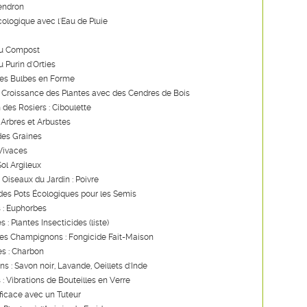
endron
ologique avec l'Eau de Pluie
du Compost
u Purin d'Orties
des Bulbes en Forme
a Croissance des Plantes avec des Cendres de Bois
 des Rosiers : Ciboulette
 Arbres et Arbustes
des Graines
 Vivaces
Sol Argileux
 Oiseaux du Jardin : Poivre
des Pots Écologiques pour les Semis
 : Euphorbes
s : Plantes Insecticides (liste)
les Champignons : Fongicide Fait-Maison
s : Charbon
ns : Savon noir, Lavande, Oeillets d'Inde
 : Vibrations de Bouteilles en Verre
ficace avec un Tuteur