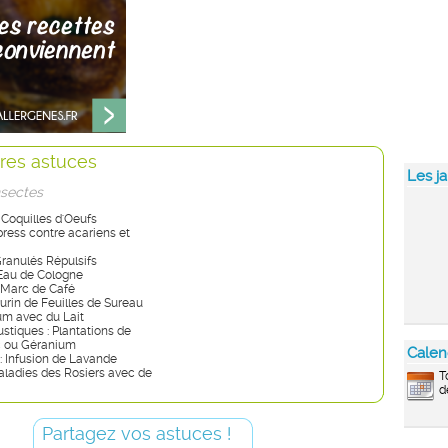
res astuces
Les ja
nsectes
 Coquilles d'Oeufs
xpress contre acariens et
Granulés Répulsifs
 Eau de Cologne
: Marc de Café
Purin de Feuilles de Sureau
ium avec du Lait
stiques : Plantations de
c ou Géranium
Calen
: Infusion de Lavande
aladies des Rosiers avec de
T
d
Partagez vos astuces !